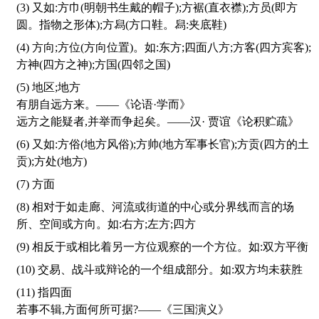
(3) 又如:方巾(明朝书生戴的帽子);方裾(直衣襟);方员(即方
圆。指物之形体);方舄(方口鞋。舄:夹底鞋)
(4) 方向;方位(方向位置)。如:东方;四面八方;方客(四方宾客);
方神(四方之神);方国(四邻之国)
(5) 地区;地方
有朋自远方来。——《论语·学而》
远方之能疑者,并举而争起矣。——汉· 贾谊《论积贮疏》
(6) 又如:方俗(地方风俗);方帅(地方军事长官);方贡(四方的土
贡);方处(地方)
(7) 方面
(8) 相对于如走廊、河流或街道的中心或分界线而言的场
所、空间或方向。如:右方;左方;四方
(9) 相反于或相比着另一方位观察的一个方位。如:双方平衡
(10) 交易、战斗或辩论的一个组成部分。如:双方均未获胜
(11) 指四面
若事不辑,方面何所可据?——《三国演义》