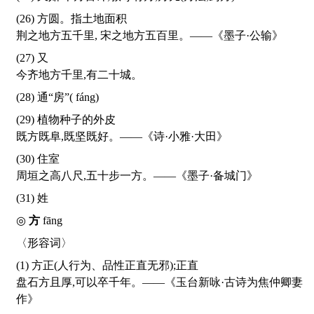
(26) 方圆。指土地面积
荆之地方五千里, 宋之地方五百里。——《墨子·公输》
(27) 又
今齐地方千里,有二十城。
(28) 通“房”(
fáng
)
(29) 植物种子的外皮
既方既阜,既坚既好。——《诗·小雅·大田》
(30) 住室
周垣之高八尺,五十步一方。——《墨子·备城门》
(31) 姓
◎
方
fāng
〈形容词〉
(1) 方正(人行为、品性正直无邪);正直
盘石方且厚,可以卒千年。——《玉台新咏·古诗为焦仲卿妻
作》