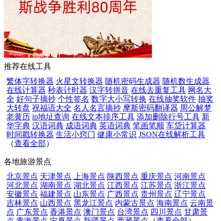
推荐在线工具
繁体字转换器
火星文转换器
随机密码生成器
随机数生成器
在线计算器
秒表计时器
汉字转拼音
在线去重复工具
网名大
全
好句子摘抄
个性签名
数字大小写转换
在线抽奖软件
抽奖
大转盘
祝福语大全
名人名言摘抄
摩斯密码翻译器
周公解梦
老黄历
ip地址查询
在线文本排序工具
添加删除行号工具
新
华字典
汉语词典
成语词典
英语词典
笔画笔顺
车贷计算器
时间戳转换器
生活小窍门
健康小常识
JSON在线解析工具
（
查看全部
）
各地旅游景点
北京景点
天津景点
上海景点
陕西景点
重庆景点
河南景点
河北景点
湖南景点
湖北景点
江西景点
江苏景点
浙江景点
安徽景点
福建景点
山东景点
广西景点
贵州景点
辽宁景点
吉林景点
山西景点
黑龙江景点
内蒙古景点
海南景点
云南景
点
广东景点
香港景点
澳门景点
台湾景点
四川景点
甘肃景
点
青海景点
宁夏景点
新疆景点
西藏景点
（
查看全部
）