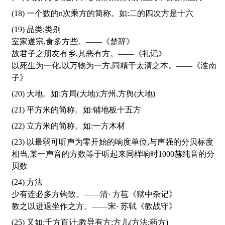
(18) 一个数的n次乘方的简称。如:二的四次方是十六
(19) 品类;类别
室家遂宗,食多方些。——《楚辞》
故君子之朋友有乡,其恶有方。——《礼记》
以死生为一化,以万物为一方,同精于太清之本。——《淮南
子》
(20) 大地。如:方局(大地);方州,方舆(大地)
(21) 平方米的简称。如:铺地板十五方
(22) 立方米的简称。如:一方木材
(23) 以最弱可听声为零开始的响度单位,与声强的分贝标度
相当,某一声音的方数等于听起来同样响时1000赫纯音的分
贝数
(24) 方法
少有连必多方钩致。——清· 方苞《狱中杂记》
教之以进退坐作之方。——宋· 苏轼《教战守》
(25) 又如:千方百计;教导有方;方儿(方法;药方)