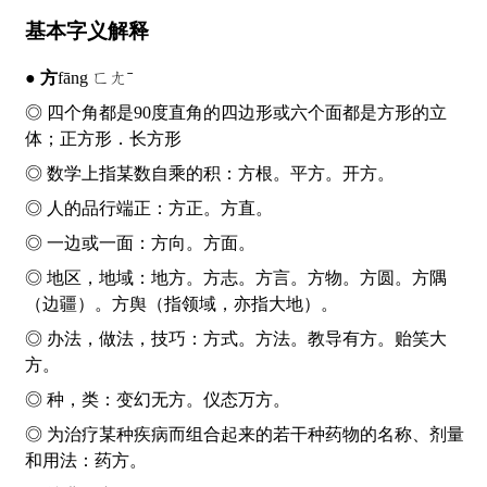
基本字义解释
●
方
fāng ㄈㄤˉ
◎ 四个角都是90度直角的四边形或六个面都是方形的立
体；正
方
形．长
方
形
◎ 数学上指某数自乘的积：
方
根。平
方
。开
方
。
◎ 人的品行端正：
方
正。
方
直。
◎ 一边或一面：
方
向。
方
面。
◎ 地区，地域：地
方
。
方
志。
方
言。
方
物。
方
圆。
方
隅
（边疆）。
方
舆（指领域，亦指大地）。
◎ 办法，做法，技巧：
方
式。
方
法。教导有
方
。贻笑大
方
。
◎ 种，类：变幻无
方
。仪态万
方
。
◎ 为治疗某种疾病而组合起来的若干种药物的名称、剂量
和用法：药
方
。