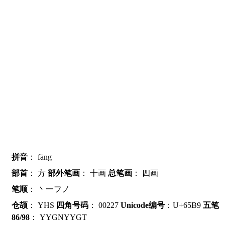
拼音
：
fāng
部首
：
方
部外笔画
：
十画
总笔画
：
四画
笔顺
：
丶一フノ
仓颉
：
YHS
四角号码
：
00227
Unicode编号
：U+65B9
五笔
86/98
：
YYGNYYGT