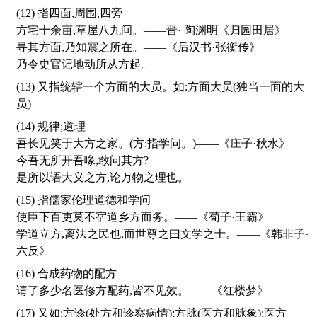
(12) 指四面,周围,四旁
方宅十余亩,草屋八九间。——晋· 陶渊明《归园田居》
寻其方面,乃知震之所在。——《后汉书·张衡传》
乃令史官记地动所从方起。
(13) 又指统辖一个方面的大员。如:方面大员(独当一面的大
员)
(14) 规律;道理
吾长见笑于大方之家。(方:指学问。)——《庄子·秋水》
今吾无所开吾喙,敢问其方?
是所以语大义之方,论万物之理也。
(15) 指儒家伦理道德和学问
使臣下百吏莫不宿道乡方而务。——《荀子·王霸》
学道立方,离法之民也,而世尊之曰文学之士。——《韩非子·
六反》
(16) 合成药物的配方
请了多少名医修方配药,皆不见效。——《红楼梦》
(17) 又如:方诊(处方和诊察病情);方脉(医方和脉象);医方