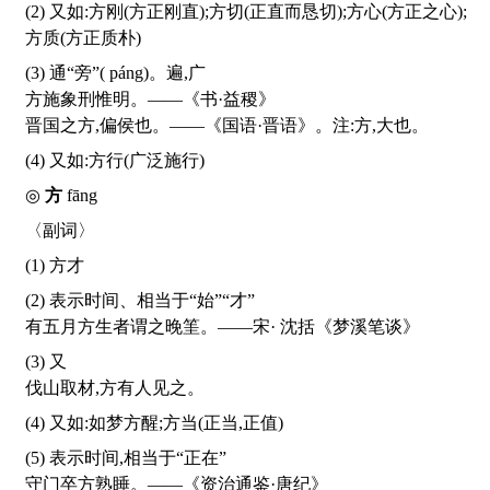
(2) 又如:方刚(方正刚直);方切(正直而恳切);方心(方正之心);
方质(方正质朴)
(3) 通“旁”(
páng
)。遍,广
方施象刑惟明。——《书·益稷》
晋国之方,偏侯也。——《国语·晋语》。注:方,大也。
(4) 又如:方行(广泛施行)
◎
方
fāng
〈副词〉
(1) 方才
(2) 表示时间、相当于“始”“才”
有五月方生者谓之晚筀。——宋· 沈括《梦溪笔谈》
(3) 又
伐山取材,方有人见之。
(4) 又如:如梦方醒;方当(正当,正值)
(5) 表示时间,相当于“正在”
守门卒方熟睡。——《资治通鉴·唐纪》