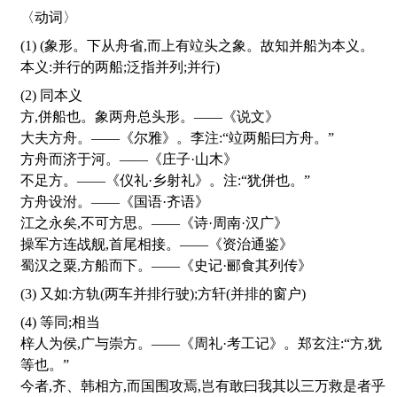
〈动词〉
(1) (象形。下从舟省,而上有竝头之象。故知并船为本义。
本义:并行的两船;泛指并列;并行)
(2) 同本义
方,併船也。象两舟总头形。——《说文》
大夫方舟。——《尔雅》。李注:“竝两船曰方舟。”
方舟而济于河。——《庄子·山木》
不足方。——《仪礼·乡射礼》。注:“犹併也。”
方舟设泭。——《国语·齐语》
江之永矣,不可方思。——《诗·周南·汉广》
操军方连战舰,首尾相接。——《资治通鉴》
蜀汉之粟,方船而下。——《史记·郦食其列传》
(3) 又如:方轨(两车并排行驶);方轩(并排的窗户)
(4) 等同;相当
梓人为侯,广与崇方。——《周礼·考工记》。郑玄注:“方,犹
等也。”
今者,齐、韩相方,而国围攻焉,岂有敢曰我其以三万救是者乎