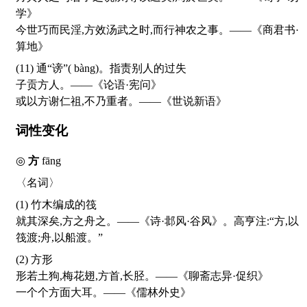
学》
今世巧而民淫,方效汤武之时,而行神农之事。——《商君书·
算地》
(11) 通“谤”(
bàng
)。指责别人的过失
子贡方人。——《论语·宪问》
或以方谢仁祖,不乃重者。——《世说新语》
词性变化
◎
方
fāng
〈名词〉
(1) 竹木编成的筏
就其深矣,方之舟之。——《诗·邶风·谷风》。高亨注:“方,以
筏渡;舟,以船渡。”
(2) 方形
形若土狗,梅花翅,方首,长胫。——《聊斋志异·促织》
一个个方面大耳。——《儒林外史》