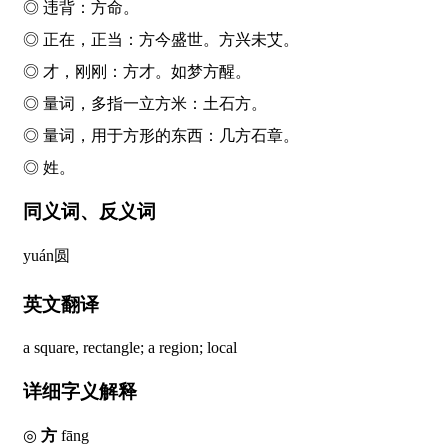
◎ 违背：
方
命。
◎ 正在，正当：
方
今盛世。
方
兴未艾。
◎ 才，刚刚：
方
才。如梦
方
醒。
◎ 量词，多指一立方米：土石
方
。
◎ 量词，用于方形的东西：几
方
石章。
◎ 姓。
同义词、反义词
yuán
圆
英文翻译
a square, rectangle; a region; local
详细字义解释
◎
方
fāng