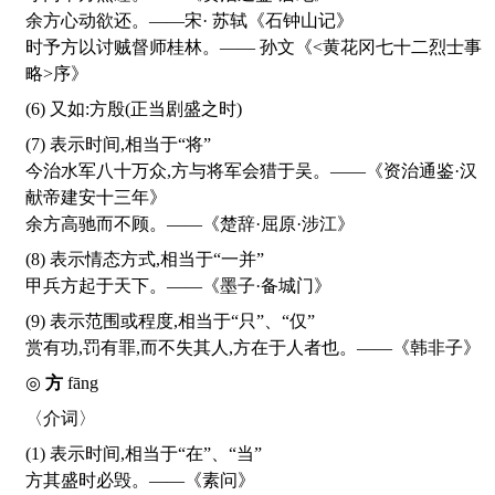
余方心动欲还。——宋· 苏轼《石钟山记》
时予方以讨贼督师桂林。—— 孙文《<黄花冈七十二烈士事
略>序》
(6) 又如:方殷(正当剧盛之时)
(7) 表示时间,相当于“将”
今治水军八十万众,方与将军会猎于吴。——《资治通鉴·汉
献帝建安十三年》
余方高驰而不顾。——《楚辞·屈原·涉江》
(8) 表示情态方式,相当于“一并”
甲兵方起于天下。——《墨子·备城门》
(9) 表示范围或程度,相当于“只”、“仅”
赏有功,罚有罪,而不失其人,方在于人者也。——《韩非子》
◎
方
fāng
〈介词〉
(1) 表示时间,相当于“在”、“当”
方其盛时必毁。——《素问》