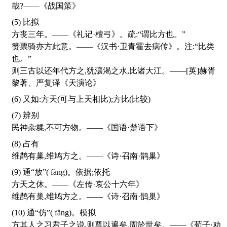
哉?——《战国策》
(5) 比拟
方丧三年。——《礼记·檀弓》。疏:“谓比方也。”
赞票骑亦方此意。——《汉书·卫青霍去病传》。注:“比类
也。”
则三古以还年代方之,犹瀼渴之水,比诸大江。——[英]赫胥
黎著、严复译《天演论》
(6) 又如:方天(可与上天相比);方比(比较)
(7) 辨别
民神杂糅,不可方物。——《国语·楚语下》
(8) 占有
维鹊有巢,维鸠方之。——《诗·召南·鹊巢》
(9) 通“放”(
fàng
)。依据;依托
方天之休。——《左传·哀公十六年》
维鹊有巢,维鸠方之。——《诗·召南·鹊巢》
(10) 通“仿”(
fǎng
)。模拟
方其人之习君子之说,则尊以遍矣,周於世矣。——《荀子·劝