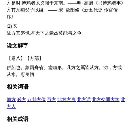
方是时,博鸡者以义闻于东南。——明· 高启《书博鸡者事》
方其系燕父子以组。—— 宋· 欧阳修《新五代史·伶官传·
序》
(2) 又
故方其盛也,举天下之豪杰莫能与之争。
说文解字
【卷八】【方部】
併船也。象兩舟省、緫頭形。凡方之屬皆从方。汸，方或
从水。府良切
相关词语
颁方
必方
八卦方位
百方
北方方言
北方话
北方交通大学
北
方人
相关成语