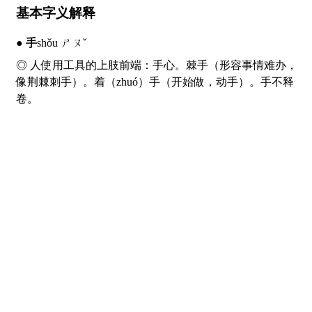
基本字义解释
●
手
shǒu ㄕㄡˇ
◎ 人使用工具的上肢前端：
手
心。棘
手
（形容事情难办，
像荆棘刺手）。着（
zhuó
）
手
（开始做，动手）。
手
不释
卷。