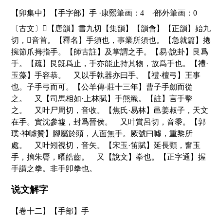
【卯集中】【手字部】手 ·康熙筆画：4 ·部外筆画：0
〔古文〕
𠂿
【唐韻】書九切【集韻】【韻會】【正韻】始九
切，
𠀤
音首。【釋名】手須也，事業所須也。【急就篇】捲
捥節爪拇指手。【師古註】及掌謂之手。【易·說卦】艮爲
手。【疏】艮旣爲止，手亦能止持其物，故爲手也。【禮·
玉藻】手容恭。 又以手執器亦曰手。【禮·檀弓】王事
也。子手弓而可。【公羊傳·莊十三年】曹子手劒而從
之。 又【司馬相如·上林賦】手熊羆。【註】言手擊
之。 又叶尸周切，音收。【焦氏·易林】邑姜叔子，天文
在手。實沈參墟，封爲晉侯。 又叶賞呂切，音黍。【郭
璞·神噓贊】腳屬於頭，人面無手。厥號曰噓，重黎所
處。 又叶矧視切，音矢。【宋玉·笛賦】延長頸，奮玉
手，摛朱脣，曜皓齒。 又【說文】拳也。【正字通】握
手謂之拳。非手卽拳也。
说文解字
【卷十二】【手部】
手