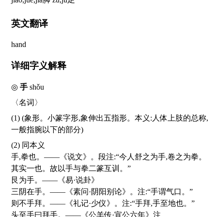
英文翻译
hand
详细字义解释
◎
手
shǒu
〈名词〉
(1) (象形。小篆字形,象伸出五指形。本义:人体上肢的总称,
一般指腕以下的部分)
(2) 同本义
手,拳也。——《说文》。段注:“今人舒之为手,卷之为拳。
其实一也。故以手与拳二篆互训。”
艮为手。——《易·说卦》
三阴在手。——《素问·阴阳别论》。注:“手谓气口。”
则不手拜。——《礼记·少仪》。注:“手拜,手至地也。”
头至手曰拜手。——《公羊传·宣公六年》注