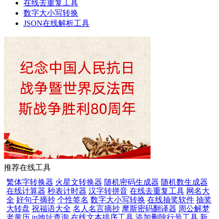
在线去重复工具
数字大小写转换
JSON在线解析工具
推荐在线工具
繁体字转换器
火星文转换器
随机密码生成器
随机数生成器
在线计算器
秒表计时器
汉字转拼音
在线去重复工具
网名大
全
好句子摘抄
个性签名
数字大小写转换
在线抽奖软件
抽奖
大转盘
祝福语大全
名人名言摘抄
摩斯密码翻译器
周公解梦
老黄历
ip地址查询
在线文本排序工具
添加删除行号工具
新