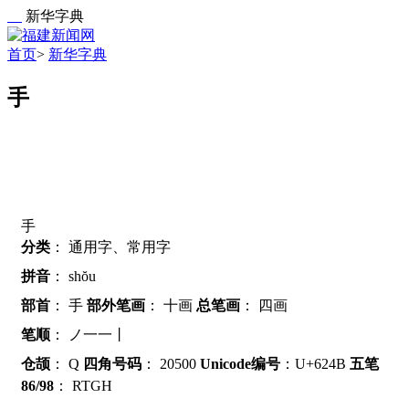
新华字典
首页
>
新华字典
手
手
分类
：
通用字、常用字
拼音
：
shŏu
部首
：
手
部外笔画
：
十画
总笔画
：
四画
笔顺
：
ノ一一丨
仓颉
：
Q
四角号码
：
20500
Unicode编号
：U+624B
五笔
86/98
：
RTGH