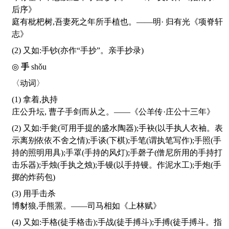
后序》
庭有枇杷树,吾妻死之年所手植也。——明· 归有光《项脊轩
志》
(2) 又如:手钞(亦作“手抄”。亲手抄录)
◎
手
shǒu
〈动词〉
(1) 拿着,执持
庄公升坛, 曹子手剑而从之。——《公羊传·庄公十三年》
(2) 又如:手瓮(可用手提的盛水陶器);手袂(以手执人衣袖。表
示离别依依不舍之情);手谈(下棋);手笔(谓执笔写作);手照(手
持的照明用具);手罩(手持的风灯);手磬子(僧尼所用的手持打
击乐器);手烛(手执之烛);手镘(以手持镘。作泥水工);手炮(手
掷的炸药包)
(3) 用手击杀
博豺狼,手熊罴。——司马相如《上林赋》
(4) 又如:手格(徒手格击);手战(徒手搏斗);手搏(徒手搏斗。指