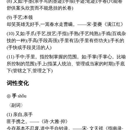
(8) 又如:手墨(亲手写的墨迹);手痕(手迹;笔迹);手卷(只能卷
舒供案头欣赏而不能悬挂的长卷)
(9) 手艺;本领
却笑英雄无好手,一篙春水走曹瞒。——宋·姜夔《满江红》
(10) 又如:手爪(手艺,技艺;手指);手熟(手艺纯熟);手戏(百戏杂
技的一种);手高(手段高强);手里有活(手里有些功夫);手长的
(手快或手段灵活的人)
(11) 手中;手里。指控制掌握的范围。如:手掌(手掌心。比喻
所控制的范围);手上(指某人统治、管理或当家的时期);手底
下(管辖之下,管理之下)
词性变化
◎
手
shǒu
〈副词〉
(1) 亲自,亲手
匪手携之。——《诗·大雅·抑》
今存基本不忍废,道中手自钞录。——宋· 文天祥《指南录·