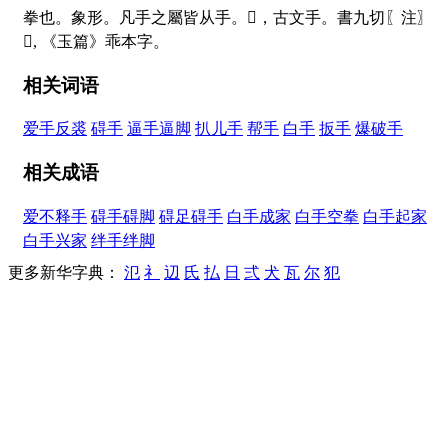
拳也。象形。凡手之屬皆从手。
𠂿
，古文手。書九切〖注〗
𠦬
, 《玉篇》乖本字。
相关词语
爱手反裘
碍手
逼手逼脚
扒儿手
帮手
白手
扳手
爆破手
相关成语
爱不释手
碍手碍脚
碍足碍手
白手成家
白手空拳
白手起家
白手兴家
绊手绊脚
更多新华字典：
氾
礻
辺
氏
払
日
弍
犬
瓦
尔
犯