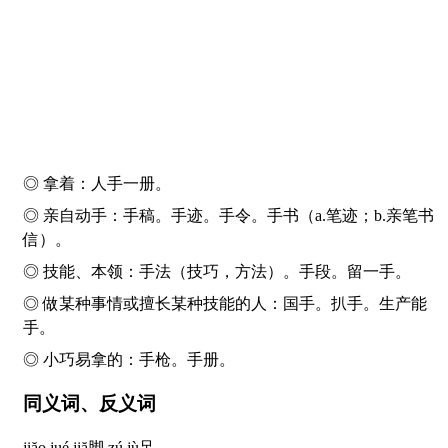
◎ 拿着：人
手
一册。
◎ 亲自动手：
手
稿。
手
迹。
手
令。
手
书（a.笔迹；b.亲笔书
信）。
◎ 技能、本领：
手
法（技巧，方法）。
手
段。留一
手
。
◎ 做某种事情或擅长某种技能的人：国
手
。扒
手
。生产能
手
。
◎ 小巧易拿的：
手
枪。
手
册。
同义词、反义词
jiăo,jué,jiă
脚
zú,jù
足