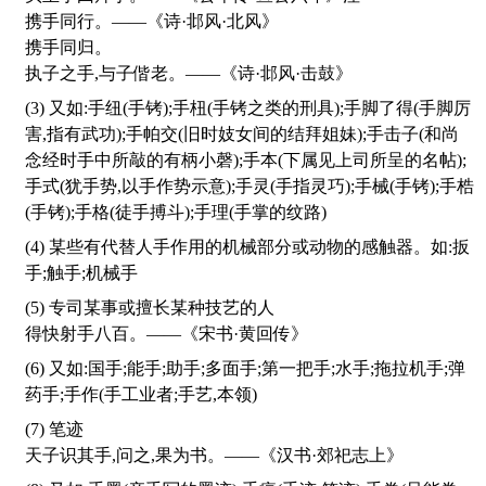
携手同行。——《诗·邶风·北风》
携手同归。
执子之手,与子偕老。——《诗·邶风·击鼓》
(3) 又如:手纽(手铐);手杻(手铐之类的刑具);手脚了得(手脚厉
害,指有武功);手帕交(旧时妓女间的结拜姐妹);手击子(和尚
念经时手中所敲的有柄小磬);手本(下属见上司所呈的名帖);
手式(犹手势,以手作势示意);手灵(手指灵巧);手械(手铐);手梏
(手铐);手格(徒手搏斗);手理(手掌的纹路)
(4) 某些有代替人手作用的机械部分或动物的感触器。如:扳
手;触手;机械手
(5) 专司某事或擅长某种技艺的人
得快射手八百。——《宋书·黄回传》
(6) 又如:国手;能手;助手;多面手;第一把手;水手;拖拉机手;弹
药手;手作(手工业者;手艺,本领)
(7) 笔迹
天子识其手,问之,果为书。——《汉书·郊祀志上》