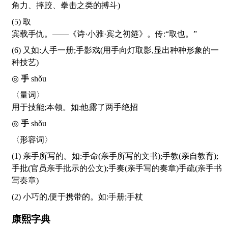
角力、摔跤、拳击之类的搏斗)
(5) 取
宾载手仇。——《诗·小雅·宾之初筵》。传:“取也。”
(6) 又如:人手一册;手影戏(用手向灯取影,显出种种形象的一
种技艺)
◎
手
shǒu
〈量词〉
用于技能;本领。如:他露了两手绝招
◎
手
shǒu
〈形容词〉
(1) 亲手所写的。如:手命(亲手所写的文书);手教(亲自教育);
手批(官员亲手批示的公文);手奏(亲手写的奏章)手疏(亲手书
写奏章)
(2) 小巧的,便于携带的。如:手册;手杖
康熙字典