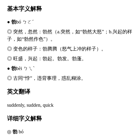
基本字义解释
●
勃
bó ㄅㄛˊ
◎ 突然，忽然：
勃
然（a.突然，如“
勃然
大怒”；b.兴起的样
子，如“
勃然
作色”）。
◎ 变色的样子：
勃
腾腾（怒气上冲的样子）。
◎ 旺盛，兴起：
勃
起。
勃
发。
勃
蓬。
●
勃
bèi ㄅㄟˋ
◎ 古同“悖”，违背事理，惑乱糊涂。
英文翻译
suddenly, sudden, quick
详细字义解释
◎
勃
bó