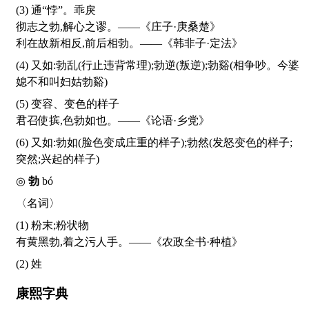
(3) 通“悖”。乖戾
彻志之勃,解心之谬。——《庄子·庚桑楚》
利在故新相反,前后相勃。——《韩非子·定法》
(4) 又如:勃乱(行止违背常理);勃逆(叛逆);勃谿(相争吵。今婆
媳不和叫妇姑勃谿)
(5) 变容、变色的样子
君召使摈,色勃如也。——《论语·乡党》
(6) 又如:勃如(脸色变成庄重的样子);勃然(发怒变色的样子;
突然;兴起的样子)
◎
勃
bó
〈名词〉
(1) 粉末;粉状物
有黄黑勃,着之污人手。——《农政全书·种植》
(2) 姓
康熙字典