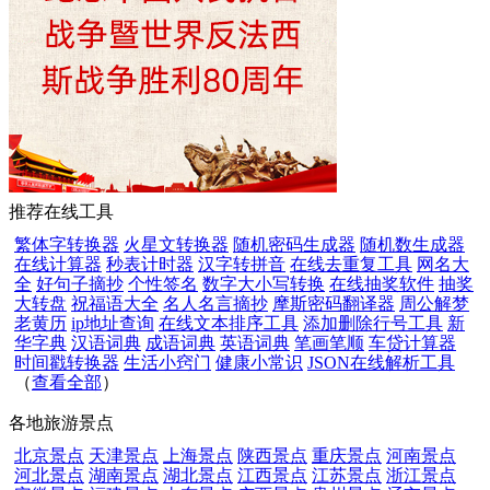
推荐在线工具
繁体字转换器
火星文转换器
随机密码生成器
随机数生成器
在线计算器
秒表计时器
汉字转拼音
在线去重复工具
网名大
全
好句子摘抄
个性签名
数字大小写转换
在线抽奖软件
抽奖
大转盘
祝福语大全
名人名言摘抄
摩斯密码翻译器
周公解梦
老黄历
ip地址查询
在线文本排序工具
添加删除行号工具
新
华字典
汉语词典
成语词典
英语词典
笔画笔顺
车贷计算器
时间戳转换器
生活小窍门
健康小常识
JSON在线解析工具
（
查看全部
）
各地旅游景点
北京景点
天津景点
上海景点
陕西景点
重庆景点
河南景点
河北景点
湖南景点
湖北景点
江西景点
江苏景点
浙江景点