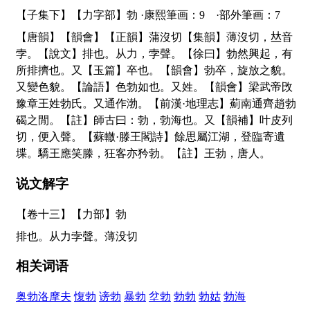
【子集下】【力字部】勃 ·康熙筆画：9 ·部外筆画：7
【唐韻】【韻會】【正韻】蒲沒切【集韻】薄沒切，
𠀤
音
孛。【說文】排也。从力，孛聲。【徐曰】勃然興起，有
所排擠也。又【玉篇】卒也。【韻會】勃卒，旋放之貌。
又變色貌。【論語】色勃如也。又姓。【韻會】梁武帝攺
豫章王姓勃氏。又通作渤。【前漢·地理志】薊南通齊趙勃
碣之閒。【註】師古曰：勃，勃海也。又【韻補】叶皮列
切，便入聲。【蘇轍·滕王閣詩】餘思屬江湖，登臨寄遺
堞。驕王應笑滕，狂客亦矜勃。【註】王勃，唐人。
说文解字
【卷十三】【力部】
勃
排也。从力孛聲。薄没切
相关词语
奥勃洛摩夫
愎勃
谤勃
暴勃
坌勃
勃勃
勃姑
勃海