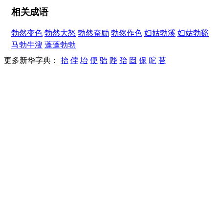
相关成语
勃然变色
勃然大怒
勃然奋励
勃然作色
妇姑勃溪
妇姑勃谿
马勃牛溲
蓬蓬勃勃
更多新华字典：
抬
侼
坮
便
骀
陛
孡
囼
保
咜
苔