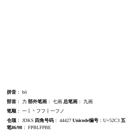
拼音
：
bó
部首
：
力
部外笔画
：
七画
总笔画
：
九画
笔顺
：
一丨丶フフ丨一フノ
仓颉
：
JDKS
四角号码
：
44427
Unicode编号
：U+52C3
五
笔86/98
：
FPBLFPBE