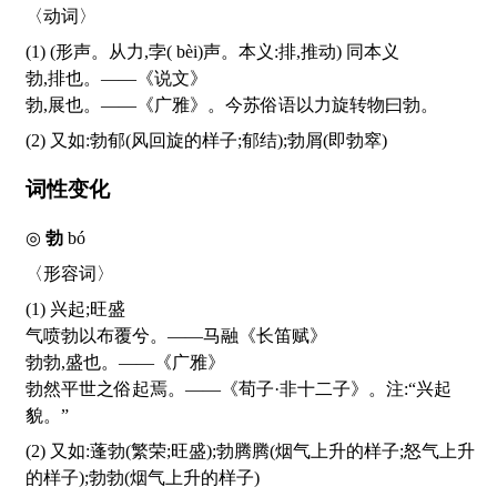
〈动词〉
(1) (形声。从力,孛(
bèi
)声。本义:排,推动) 同本义
勃,排也。——《说文》
勃,展也。——《广雅》。今苏俗语以力旋转物曰勃。
(2) 又如:勃郁(风回旋的样子;郁结);勃屑(即勃窣)
词性变化
◎
勃
bó
〈形容词〉
(1) 兴起;旺盛
气喷勃以布覆兮。——马融《长笛赋》
勃勃,盛也。——《广雅》
勃然平世之俗起焉。——《荀子·非十二子》。注:“兴起
貌。”
(2) 又如:蓬勃(繁荣;旺盛);勃腾腾(烟气上升的样子;怒气上升
的样子);勃勃(烟气上升的样子)