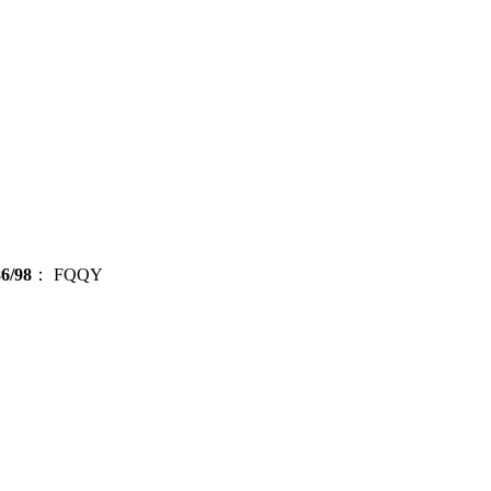
/98
：
FQQY