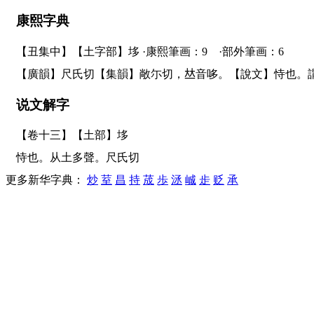
康熙字典
【丑集中】【土字部】垑 ·康熙筆画：9 ·部外筆画：6
【廣韻】尺氏切【集韻】敞尓切，
𠀤
音哆。【說文】恃也。
说文解字
【卷十三】【土部】
垑
恃也。从土多聲。尺氏切
更多新华字典：
炒
荎
昌
持
荿
歩
洆
峸
歨
贬
承