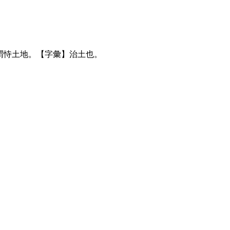
謂恃土地。【字彙】治土也。