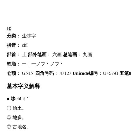
垑
分类
：
生僻字
拼音
：
chĭ
部首
：
土
部外笔画
：
六画
总笔画
：
九画
笔顺
：
一丨一ノフ丶ノフ丶
仓颉
：
GNIN
四角号码
：
47127
Unicode编号
：U+5791
五笔86
基本字义解释
●
垑
chǐ ㄔˇ
◎ 治土。
◎ 地多。
◎ 古地名。