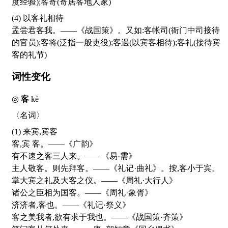
度经验);客寄(寄居客地人家)
(4) 以客礼相待
孟尝君客我。——《战国策》。又如:客帐司(衙门中司接待
的官员);客将(泛指一般吏役);客遇(以宾客相待);客礼(接待宾
客的礼节)
词性变化
◎
客
kè
〈名词〉
(1) 来宾,宾客
客,宾 客。——《广韵》
有不速之客三人来。——《易·需》
主人敬客。则先拜客。——《礼记·曲礼》。按,客小于宾。
掌大宾之礼及大客之仪。——《周礼·大行人》
诸公之臣相为国客。——《周礼·象胥》
济济者,客也。——《礼记·祭义》
客之美我者,欲有求于我也。——《战国策·齐策》