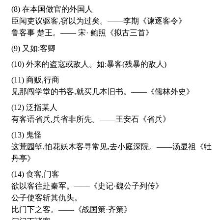
(8) 在本国做官的外国人
臣闻吏议驱客,窃以为过矣。——李期《谏逐客令》
鲁客事 楚王。—— 宋· 鲍照《拟古三首》
(9) 又如:客卿
(10) 外来的盗寇或敌人。如:暴客(残暴的敌人)
(11) 商贩,行商
见那闯学堂的书客,就买几本旧书。——《儒林外史》
(12) 泛指某人
有客语省兵,兵省非所先。——王安石《省兵》
(13) 鬼怪
这荒园堑,怕花妖木客寻常见,去小庭深院。——汤显祖《牡
丹亭》
(14) 食客,门客
欲以客往赴秦军。——《史记·魏公子列传》
公子使客斩其仇头。
比门下之客。——《战国策·齐策》