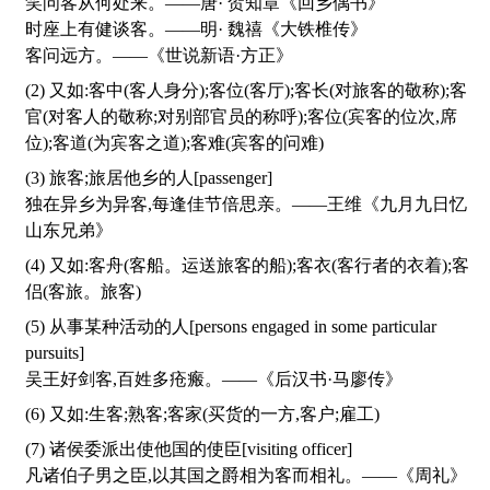
笑问客从何处来。——唐· 贺知章《回乡偶书》
时座上有健谈客。——明· 魏禧《大铁椎传》
客问远方。——《世说新语·方正》
(2) 又如:客中(客人身分);客位(客厅);客长(对旅客的敬称);客
官(对客人的敬称;对别部官员的称呼);客位(宾客的位次,席
位);客道(为宾客之道);客难(宾客的问难)
(3) 旅客;旅居他乡的人[passenger]
独在异乡为异客,每逢佳节倍思亲。——王维《九月九日忆
山东兄弟》
(4) 又如:客舟(客船。运送旅客的船);客衣(客行者的衣着);客
侣(客旅。旅客)
(5) 从事某种活动的人[persons engaged in some particular
pursuits]
吴王好剑客,百姓多疮瘢。——《后汉书·马廖传》
(6) 又如:生客;熟客;客家(买货的一方,客户;雇工)
(7) 诸侯委派出使他国的使臣[visiting officer]
凡诸伯子男之臣,以其国之爵相为客而相礼。——《周礼》