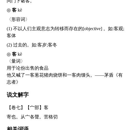
问门下诸客。
◎
客
kè
〈形容词〉
(1) 不以人们主观意志为转移而存在的[objective] 。如:客观;
客体
(2) 过去的。如:客岁;客冬
◎
客
kè
〈量词〉
用于论份出售的食品
他又喊了一客葱花猪肉烧饼和一客肉馒头。——茅盾《有
志者》
说文解字
【卷七】【宀部】
客
寄也。从宀各聲。苦格切
相关词语