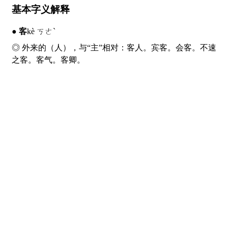
基本字义解释
●
客
kè ㄎㄜˋ
◎ 外来的（人），与“主”相对：
客
人。宾
客
。会
客
。不速
之
客
。
客
气。
客
卿。