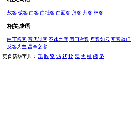
敖客
傲客
白客
白社客
白面客
拜客
邦客
棒客
相关成语
白丁俗客
百代过客
不速之客
闭门谢客
宾客如云
宾客盈门
反客为主
昌亭之客
更多新华字典：
现
咳
贤
洘
祆
杴
忥
拷
杫
闿
枭