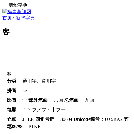
新华字典
首页
>
新华字典
客
客
分类
：
通用字、常用字
拼音
：
kè
部首
：
宀
部外笔画
：
六画
总笔画
：
九画
笔顺
：
丶丶フノフ丶丨フ一
仓颉
：
JHER
四角号码
：
30604
Unicode编号
：U+5BA2
五
笔86/98
：
PTKF