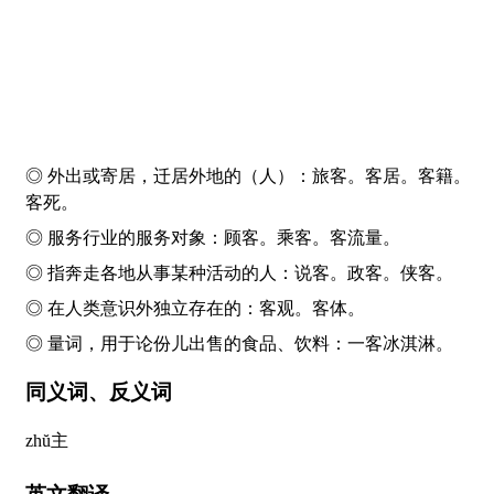
◎ 外出或寄居，迁居外地的（人）：旅
客
。
客
居。
客
籍。
客
死。
◎ 服务行业的服务对象：顾
客
。乘
客
。
客
流量。
◎ 指奔走各地从事某种活动的人：说
客
。政
客
。侠
客
。
◎ 在人类意识外独立存在的：
客
观。
客
体。
◎ 量词，用于论份儿出售的食品、饮料：一
客
冰淇淋。
同义词、反义词
zhŭ
主