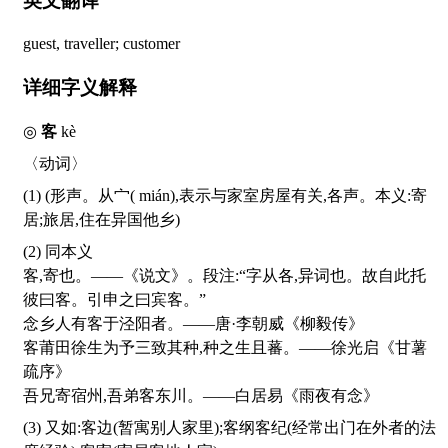
英文翻译
guest, traveller; customer
详细字义解释
◎
客
kè
〈动词〉
(1) (形声。从宀(
mián
),表示与家室房屋有关,各声。本义:寄
居;旅居,住在异国他乡)
(2) 同本义
客,寄也。——《说文》。段注:“字从各,异词也。故自此托
彼曰客。引申之曰宾客。”
念乡人有客于泾阳者。——唐·李朝威《柳毅传》
客莆田徐生为予三致其种,种之生且蕃。——徐光启《甘薯
疏序》
吾兄寄宿州,吾弟客东川。——白居易《雨夜有念》
(3) 又如:客边(暂寓别人家里);客纲客纪(经常出门在外者的法