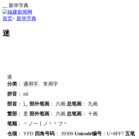
新华字典
首页
>
新华字典
迷
迷
分类
：
通用字、常用字
拼音
：
mí
部首
：
辶
部外笔画
：
六画
总笔画
：
九画
繁部
：
辵
部外笔画
：
六画
总笔画
：
十画
笔顺
：
丶ノ一丨ノ丶丶フ丶
仓颉
：
YFD
四角号码
：
39309
Unicode编号
：U+8FF7
五笔