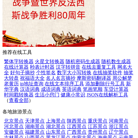
推荐在线工具
繁体字转换器
火星文转换器
随机密码生成器
随机数生成器
在线计算器
秒表计时器
汉字转拼音
在线去重复工具
网名大
全
好句子摘抄
个性签名
数字大小写转换
在线抽奖软件
抽奖
大转盘
祝福语大全
名人名言摘抄
摩斯密码翻译器
周公解梦
老黄历
ip地址查询
在线文本排序工具
添加删除行号工具
新
华字典
汉语词典
成语词典
英语词典
笔画笔顺
车贷计算器
时间戳转换器
生活小窍门
健康小常识
JSON在线解析工具
（
查看全部
）
各地旅游景点
北京景点
天津景点
上海景点
陕西景点
重庆景点
河南景点
河北景点
湖南景点
湖北景点
江西景点
江苏景点
浙江景点
安徽景点
福建景点
山东景点
广西景点
贵州景点
辽宁景点
吉林景点
山西景点
黑龙江景点
内蒙古景点
海南景点
云南景