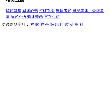
相关成语
摆迷魂阵
财迷心窍
打破迷关
当局者迷
当局者迷，旁观者
清
沉迷不悟
蜂迷蝶恋
官迷心窍
更多新华字典：
祌
咪
肿
茫
炂
忠
恾
质
荬
炙
祍