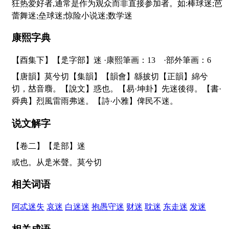
狂热爱好者,通常是作为观众而非直接参加者。如:棒球迷;芭
蕾舞迷;垒球迷;惊险小说迷;数学迷
康熙字典
【酉集下】【辵字部】迷 ·康熙筆画：13 ·部外筆画：6
【唐韻】莫兮切【集韻】【韻會】緜披切【正韻】綿兮
切，
𠀤
音麛。【說文】惑也。【易·坤卦】先迷後得。【書·
舜典】烈風雷雨弗迷。【詩·小雅】俾民不迷。
说文解字
【卷二】【辵部】
迷
或也。从辵米聲。莫兮切
相关词语
阿忒迷失
哀迷
白迷迷
抱愚守迷
财迷
耽迷
东走迷
发迷