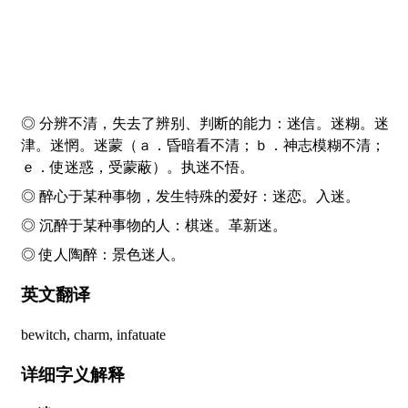
◎ 分辨不清，失去了辨别、判断的能力：
迷
信。
迷
糊。
迷
津。
迷
惘。
迷
蒙（ａ．昏暗看不清；ｂ．神志模糊不清；
ｅ．使迷惑，受蒙蔽）。执
迷
不悟。
◎ 醉心于某种事物，发生特殊的爱好：
迷
恋。入
迷
。
◎ 沉醉于某种事物的人：棋
迷
。革新
迷
。
◎ 使人陶醉：景色
迷
人。
英文翻译
bewitch, charm, infatuate
详细字义解释