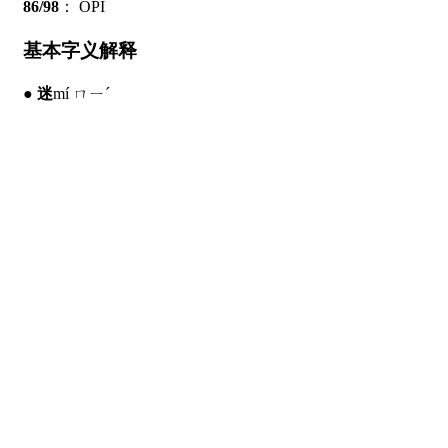
86/98
：
OPI
基本字义解释
●
迷
mí ㄇㄧˊ