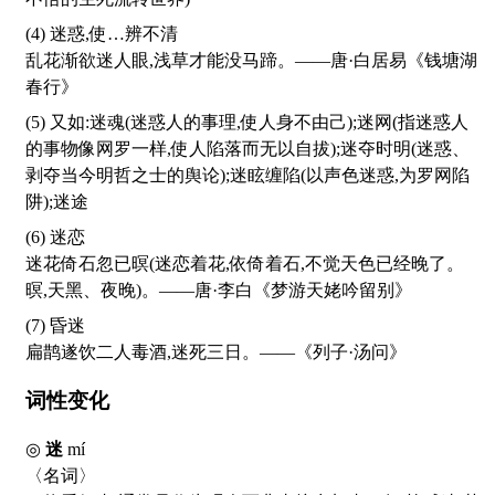
(4) 迷惑,使…辨不清
乱花渐欲迷人眼,浅草才能没马蹄。——唐·白居易《钱塘湖
春行》
(5) 又如:迷魂(迷惑人的事理,使人身不由己);迷网(指迷惑人
的事物像网罗一样,使人陷落而无以自拔);迷夺时明(迷惑、
剥夺当今明哲之士的舆论);迷眩缠陷(以声色迷惑,为罗网陷
阱);迷途
(6) 迷恋
迷花倚石忽已暝(迷恋着花,依倚着石,不觉天色已经晚了。
暝,天黑、夜晚)。——唐·李白《梦游天姥吟留别》
(7) 昏迷
扁鹊遂饮二人毒酒,迷死三日。——《列子·汤问》
词性变化
◎
迷
mí
〈名词〉