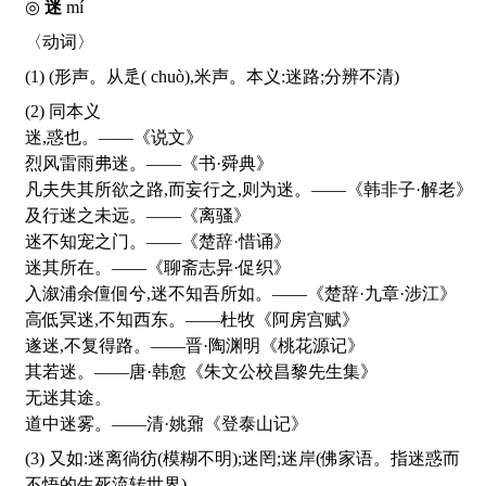
◎
迷
mí
〈动词〉
(1) (形声。从辵(
chuò
),米声。本义:迷路;分辨不清)
(2) 同本义
迷,惑也。——《说文》
烈风雷雨弗迷。——《书·舜典》
凡夫失其所欲之路,而妄行之,则为迷。——《韩非子·解老》
及行迷之未远。——《离骚》
迷不知宠之门。——《楚辞·惜诵》
迷其所在。——《聊斋志异·促织》
入溆浦余儃佪兮,迷不知吾所如。——《楚辞·九章·涉江》
高低冥迷,不知西东。——杜牧《阿房宫赋》
遂迷,不复得路。——晋·陶渊明《桃花源记》
其若迷。——唐·韩愈《朱文公校昌黎先生集》
无迷其途。
道中迷雾。——清·姚鼐《登泰山记》
(3) 又如:迷离徜彷(模糊不明);迷罔;迷岸(佛家语。指迷惑而
不悟的生死流转世界)