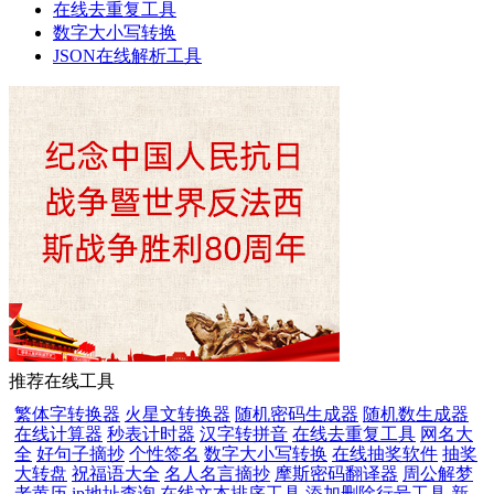
在线去重复工具
数字大小写转换
JSON在线解析工具
推荐在线工具
繁体字转换器
火星文转换器
随机密码生成器
随机数生成器
在线计算器
秒表计时器
汉字转拼音
在线去重复工具
网名大
全
好句子摘抄
个性签名
数字大小写转换
在线抽奖软件
抽奖
大转盘
祝福语大全
名人名言摘抄
摩斯密码翻译器
周公解梦
老黄历
ip地址查询
在线文本排序工具
添加删除行号工具
新