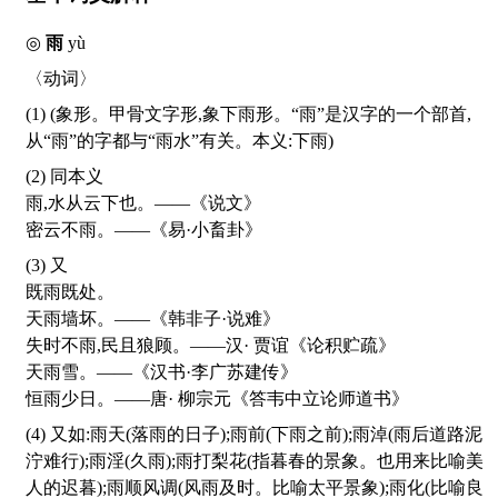
◎
雨
yù
〈动词〉
(1) (象形。甲骨文字形,象下雨形。“雨”是汉字的一个部首,
从“雨”的字都与“雨水”有关。本义:下雨)
(2) 同本义
雨,水从云下也。——《说文》
密云不雨。——《易·小畜卦》
(3) 又
既雨既处。
天雨墙坏。——《韩非子·说难》
失时不雨,民且狼顾。——汉· 贾谊《论积贮疏》
天雨雪。——《汉书·李广苏建传》
恒雨少日。——唐· 柳宗元《答韦中立论师道书》
(4) 又如:雨天(落雨的日子);雨前(下雨之前);雨淖(雨后道路泥
泞难行);雨淫(久雨);雨打梨花(指暮春的景象。也用来比喻美
人的迟暮);雨顺风调(风雨及时。比喻太平景象);雨化(比喻良