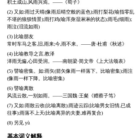
积土成山,风雨兴焉。——《荀子》
(2) 又如:雨过天晴(像雨后晴空般的蓝色);雨打梨花(喻指零乱
不堪的狼狈情景);雨打鸡(喻浑身湿淋淋的状态);雨毛(细雨);
雨泣(泪流如雨)
(3) 比喻朋友
常时车马之客,旧,雨来;今,雨不来。——唐·杜甫《秋述》
(4) 比喻教导之言,教泽
泽雨无偏,心田受润。——南朝梁·简文帝《上大法颂表》
(5) 譬喻密集。如:雨矢(箭矢像雨一样落下。比喻密集);雨注
(像雨一样下降。比喻密集)
(6) 譬喻离散
风流云散,一别如雨。——三国魏·王粲《赠蔡子笃》
(7) 又如:雨散云收(比喻离散);雨迹云踪(比喻男女旧情,已成
往事);雨落不上天(比喻离异的夫妻,难再复合)
(8) 另见
yù
基本词义解释