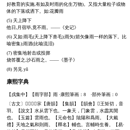
好教育的实施,有如及时雨的化生万物)。又指大量粒子或物
体的下落或洒下。如:花瓣雨
(5) 天上降下
他日,月宿毕,竟不雨。——《史记》
(6) 又如:雨毛(天上降下兽毛);雨矢(箭矢像雨一样的落下。比
喻密集);雨泗(比喻流泪)
(7) 密集地射击或投掷
烧答覆之,沙石雨之。——《墨子》
(8) 另见
yǔ
康熙字典
【戌集中】【雨字部】雨 ·康熙筆画：8 ·部外筆画：0
〔古文〕
𠕒
𠕘
𠕲
𩁼
㲾
【唐韻】【集韻】【韻會】
𠀤
王矩切，音
羽。【說文】水从雲下也。一象天，冂象雲，水霝其閒
也。【玉篇】雲雨也。【元命包】隂陽和爲雨。【大戴
禮】天地之氣和則雨。【釋名】輔也。言輔時生養。【易·