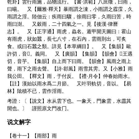
乾卦】雲行雨施，品物流行。【書·洪範】八庶徵，曰雨，
曰暘。 又【爾雅·釋天】暴雨謂之涷，小雨謂之霡霂，久
雨謂之淫。陸佃云：疾雨曰驟，徐雨曰零，久雨曰苦，時
雨曰澍。 又穀雨，二十四氣之一。見【後漢·律曆
志】。 又【正字通】雨虎，蟲名。遁甲開天圖曰：霍山
有雨虎，狀如蠶，長七八寸，在石內，雲雨則出，可炙
食。或曰石蠶之類。詳見【本草綱目】。 又【集韻】歐
許切，音
𢮁
。義同。 又【廣韻】【集韻】【韻會】
𠀤
王遇
切，音芋。【集韻】自上而下曰雨。【韻會】風雨之雨上
聲，雨下之雨去聲。【詩·邶風】雨雪其雱。又【小雅】雨
我公田。【釋文】雨，于付反。【禮·月令】仲春始雨水。
【註】漢始以雨水爲二月節。 又叶羽軌切，音以。【易
林】隂積不已，雲作淫雨。
考證：〔【說文】水从雲下也。一象天，門象雲，水霝其
閒也。〕 謹照原文門改冂。
说文解字
【卷十一】【雨部】
雨