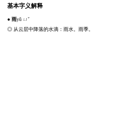
基本字义解释
●
雨
yǔ ㄩˇ
◎ 从云层中降落的水滴：
雨
水。
雨
季。