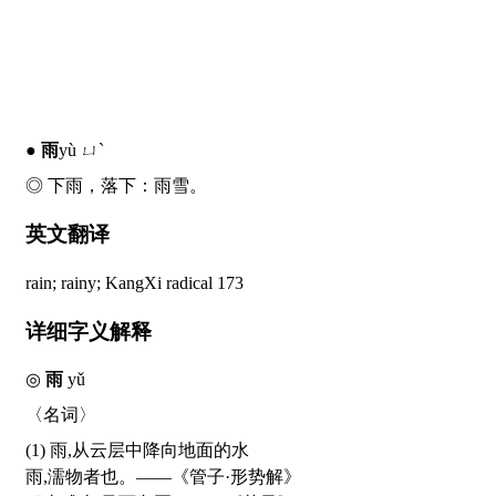
●
雨
yù ㄩˋ
◎ 下雨，落下：
雨
雪。
英文翻译
rain; rainy; KangXi radical 173
详细字义解释
◎
雨
yǔ
〈名词〉
(1) 雨,从云层中降向地面的水
雨,濡物者也。——《管子·形势解》