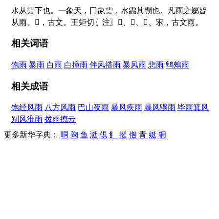
水从雲下也。一象天，冂象雲，水霝其閒也。凡雨之屬皆
从雨。
𠕲
，古文。王矩切〖注〗
𠕒
、
𠕘
、
𩁼
、
㲾
，古文雨。
相关词语
饱雨
暴雨
白雨
白撞雨
伴风搭雨
暴风雨
悲雨
鹎鵊雨
相关成语
饱经风雨
八方风雨
巴山夜雨
暴风疾雨
暴风骤雨
毕雨箕风
别风淮雨
拨雨撩云
更多新华字典：
哃
陱
鱼
涏
倶
飠
挺
倃
青
娗
狪