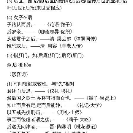
(3) 后世。如:后镜(后世的借镜);后后烈(流传后世的业绩);后
叶(后世);后报(来世受报应)
(4) 次序在后
子路从而后。——《论语·微子》
后岁余。——《聊斋志异·促织》
从诸君子之后。——清· 梁启超《谭嗣同传》
惟恐或后。——清· 周容《芋老人传》
(5) 指肛门。如:后庭(肛门);后窍(肛门)
◎
后
後
hòu
〈形容词〉
(1) 时间较迟或较晚。与“先”相对
君还而后退。——《仪礼·聘礼》
然后国之良士,亦将可得而众也。——《墨子·尚贤上》
知止而后有定,定而后能静。——《礼记·大学》
以五戒先後刑罚。——《周礼·士师》
事至而後虑者谓之後。——《荀子·大略》
后遂无问津者。——晋· 陶渊明《桃花源记》