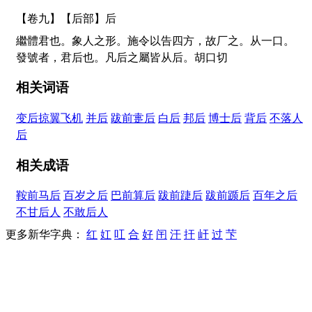
【卷九】【后部】
后
繼體君也。象人之形。施令以告四方，故厂之。从一口。
發號者，君后也。凡后之屬皆从后。胡口切
相关词语
变后掠翼飞机
并后
跋前疐后
白后
邦后
博士后
背后
不落人
后
相关成语
鞍前马后
百岁之后
巴前算后
跋前踕后
跋前踬后
百年之后
不甘后人
不敢后人
更多新华字典：
红
妅
叿
合
好
闬
汗
扞
屽
过
芐