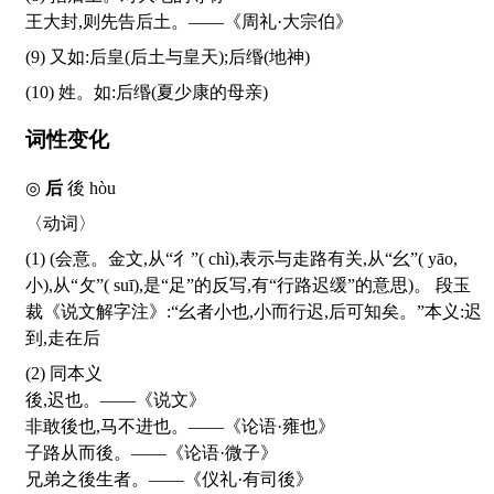
王大封,则先告后土。——《周礼·大宗伯》
(9) 又如:后皇(后土与皇天);后缗(地神)
(10) 姓。如:后缗(夏少康的母亲)
词性变化
◎
后
後
hòu
〈动词〉
(1) (会意。金文,从“彳”(
chì
),表示与走路有关,从“幺”(
yāo
,
小),从“攵”(
suī
),是“足”的反写,有“行路迟缓”的意思)。 段玉
裁《说文解字注》:“幺者小也,小而行迟,后可知矣。”本义:迟
到,走在后
(2) 同本义
後,迟也。——《说文》
非敢後也,马不进也。——《论语·雍也》
子路从而後。——《论语·微子》
兄弟之後生者。——《仪礼·有司後》