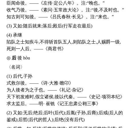
臣闻命後。——《左传·定公八年》。注:“晚也。”
收气乃後。——《素问·五常政大论》。注:“後,不及时也。”
知古则可知後。——《吕氏春秋·长见》。注:“来也。”
(3) 又如:随后就来;落后;殿后(行军走在最后)
(4) 承继
陷队之士知疾斗,不得斩首队五人,则陷队之士,人赐爵一级,
死则一人后。——《商君书》
◎
后
後
hòu
〈名词〉
(1) 后代,子孙
式救尔後。——《诗·大雅·瞻卬》
为人後者为之子也。——《礼记·杂记》
天下初发难时,假立诸侯,後以代秦。——《史记·项羽本纪》
求太监后。——明· 崔铣《记王忠肃公翱三事》
(2) 又如:无后;绝后;后叶(后代);后胤(子孙,后裔);后戒(后人的
鉴戒);后哲(后代的哲人);后绝(没有后代)