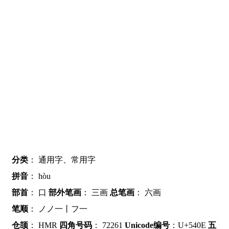
分类
：
通用字、常用字
拼音
：
hòu
部首
：
口
部外笔画
：
三画
总笔画
：
六画
笔顺
：
ノノ一丨フ一
仓颉
：
HMR
四角号码
：
72261
Unicode编号
：U+540E
五