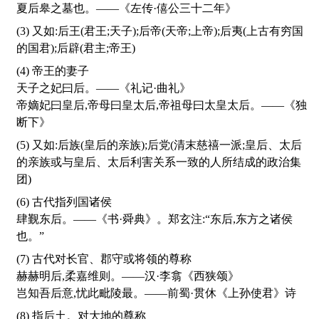
夏后皋之墓也。——《左传·僖公三十二年》
(3) 又如:后王(君王;天子);后帝(天帝;上帝);后夷(上古有穷国
的国君);后辟(君主;帝王)
(4) 帝王的妻子
天子之妃曰后。——《礼记·曲礼》
帝嫡妃曰皇后,帝母曰皇太后,帝祖母曰太皇太后。——《独
断下》
(5) 又如:后族(皇后的亲族);后党(清末慈禧一派;皇后、太后
的亲族或与皇后、太后利害关系一致的人所结成的政治集
团)
(6) 古代指列国诸侯
肆觐东后。——《书·舜典》。郑玄注:“东后,东方之诸侯
也。”
(7) 古代对长官、郡守或将领的尊称
赫赫明后,柔嘉维则。——汉·李翕《西狭颂》
岂知吾后意,忧此毗陵最。——前蜀·贯休《上孙使君》诗
(8) 指后土。对大地的尊称