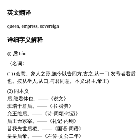
英文翻译
queen, empress, sovereign
详细字义解释
◎
后
hòu
〈名词〉
(1) (会意。象人之形,施令以告四方,古之,从一口,发号者君后
也。按从坐人,从口,与君同意。本义:君主,帝王)
(2) 同本义
后,继君体也。——《说文》
班瑞于群后。——《书·舜典》
允王维后。——《诗·周颂·时迈》
后王命冢宰。——《礼记·内则》
昔我先世后稷。——《国语·周语》
皇皇后帝。——《左传·文公二年》