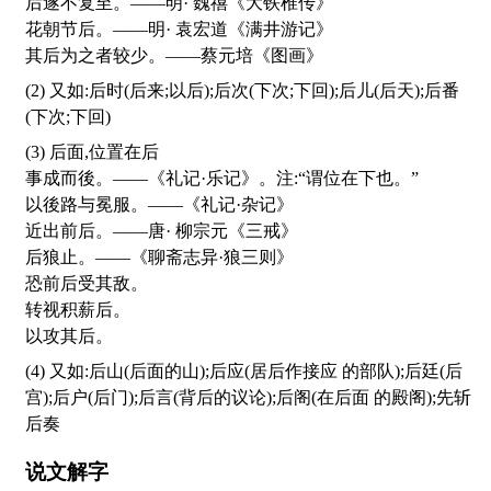
后遂不复至。——明· 魏禧《大铁椎传》
花朝节后。——明· 袁宏道《满井游记》
其后为之者较少。——蔡元培《图画》
(2) 又如:后时(后来;以后);后次(下次;下回);后儿(后天);后番
(下次;下回)
(3) 后面,位置在后
事成而後。——《礼记·乐记》。注:“谓位在下也。”
以後路与冕服。——《礼记·杂记》
近出前后。——唐· 柳宗元《三戒》
后狼止。——《聊斋志异·狼三则》
恐前后受其敌。
转视积薪后。
以攻其后。
(4) 又如:后山(后面的山);后应(居后作接应 的部队);后廷(后
宫);后户(后门);后言(背后的议论);后阁(在后面 的殿阁);先斩
后奏
说文解字