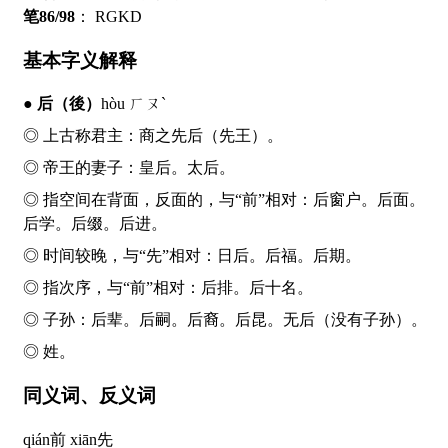
笔86/98
：
RGKD
基本字义解释
●
后
（後）
hòu ㄏㄡˋ
◎ 上古称君主：商之先
后
（先王）。
◎ 帝王的妻子：皇
后
。太
后
。
◎ 指空间在背面，反面的，与“前”相对：
后
窗户。
后
面。
后
学。
后
缀。
后
进。
◎ 时间较晚，与“先”相对：日
后
。
后
福。
后
期。
◎ 指次序，与“前”相对：
后
排。
后
十名。
◎ 子孙：
后
辈。
后
嗣。
后
裔。
后
昆。无
后
（没有子孙）。
◎ 姓。
同义词、反义词
qián
前
xiān
先