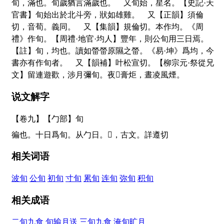
旬，滿也。旬歲猶言滿歲也。 又旬始，星名。【史記·天
官書】旬始出於北斗旁，狀如雄雞。 又【正韻】須倫
切，音荀。義同。 又【集韻】規倫切。本作均。《周
禮》作旬。【周禮·地官·均人】豐年，則公旬用三日焉。
【註】旬，均也。讀如
㽦
㽦
原隰之
㽦
。《易·坤》爲均，今
書亦有作旬者。 又【韻補】叶松宣切。【柳宗元·祭從兄
文】留連遊歡，涉月彌旬。夜
𤑔
膏炬，晝凌風煙。
说文解字
【卷九】【勹部】
旬
徧也。十日爲旬。从勹日。
𠣙
，古文。詳遵切
相关词语
波旬
公旬
初旬
寸旬
累旬
连旬
弥旬
积旬
相关成语
二旬九食
旬输月送
三旬九食
淹旬旷月