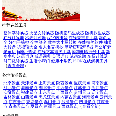
推荐在线工具
繁体字转换器
火星文转换器
随机密码生成器
随机数生成器
在线计算器
秒表计时器
汉字转拼音
在线去重复工具
网名大
全
好句子摘抄
个性签名
数字大小写转换
在线抽奖软件
抽奖
大转盘
祝福语大全
名人名言摘抄
摩斯密码翻译器
周公解梦
老黄历
ip地址查询
在线文本排序工具
添加删除行号工具
新
华字典
汉语词典
成语词典
英语词典
笔画笔顺
车贷计算器
时间戳转换器
生活小窍门
健康小常识
JSON在线解析工具
（
查看全部
）
各地旅游景点
北京景点
天津景点
上海景点
陕西景点
重庆景点
河南景点
河北景点
湖南景点
湖北景点
江西景点
江苏景点
浙江景点
安徽景点
福建景点
山东景点
广西景点
贵州景点
辽宁景点
吉林景点
山西景点
黑龙江景点
内蒙古景点
海南景点
云南景
点
广东景点
香港景点
澳门景点
台湾景点
四川景点
甘肃景
点
青海景点
宁夏景点
新疆景点
西藏景点
（
查看全部
）
友情链接