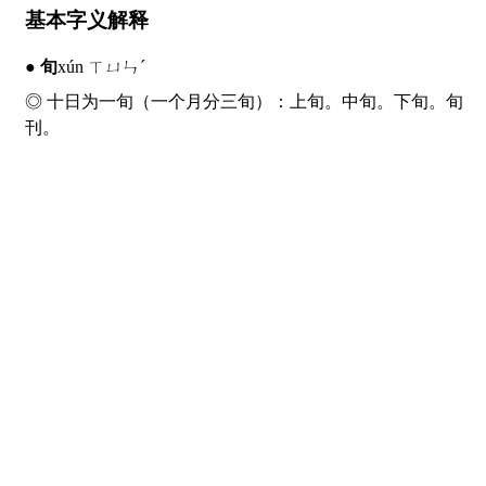
基本字义解释
●
旬
xún ㄒㄩㄣˊ
◎ 十日为一旬（一个月分三旬）：上
旬
。中
旬
。下
旬
。
旬
刊。