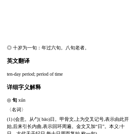
◎ 十岁为一旬：年过六
旬
。八
旬
老者。
英文翻译
ten-day period; period of time
详细字义解释
◎
旬
xún
〈名词〉
(1) (会意。从勹(
bāo
)日。甲骨文,上为交叉记号,表示由此开
始,后来引长内曲,表示回环周遍。金文又加“日”。本义:十
日。古代天干纪日,每十日周而复始,称一旬)