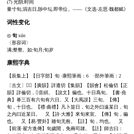
(7) 光阴;时间
量寸旬,涓吉日,陟中坛,即帝位。——《文选·左思·魏都赋》
词性变化
◎
旬
xún
〈形容词〉
满;整整。如:旬月;旬岁
康熙字典
【辰集上】【日字部】旬 ·康熙筆画：6 ·部外筆画：2
〔古文〕
𠣙
𠣡
【廣韻】詳遵切【集韻】【韻會】松倫切【正
韻】詳倫切，
𠀤
音紃。【說文】徧也。十日爲旬。【書·堯
典】朞三百有六旬有六日。又【大禹謨】三旬。【傳】
旬，十日也。【禮·曲禮】凡卜筮日，旬之外曰遠某日，旬
之內曰近某日。 又【詩·大雅】來旬來宣。【傳】旬，徧
也。 又【易·豐卦】雖旬无咎。【註】旬，均也。 又
【前漢·翟方進傳】旬歲閒，免兩司隷。【註】師古曰：