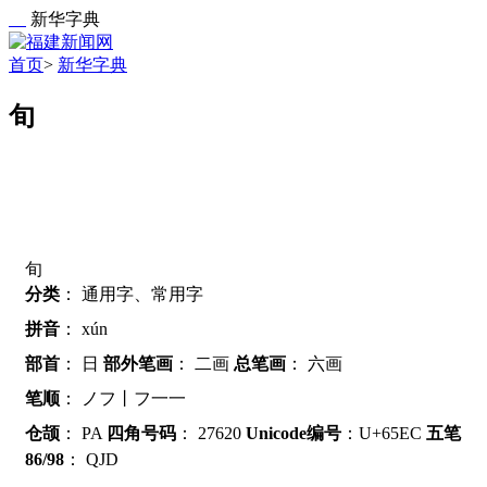
新华字典
首页
>
新华字典
旬
旬
分类
：
通用字、常用字
拼音
：
xún
部首
：
日
部外笔画
：
二画
总笔画
：
六画
笔顺
：
ノフ丨フ一一
仓颉
：
PA
四角号码
：
27620
Unicode编号
：U+65EC
五笔
86/98
：
QJD