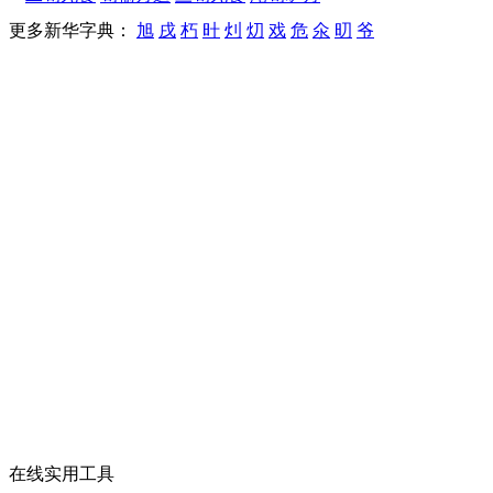
更多新华字典：
旭
戌
朽
旪
灲
灱
戏
危
氽
旫
爷
在线实用工具