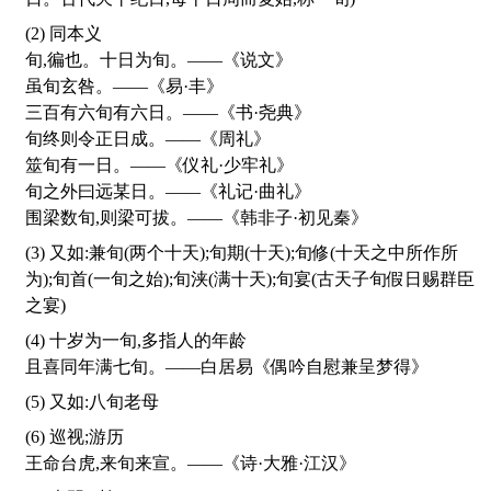
(2) 同本义
旬,徧也。十日为旬。——《说文》
虽旬玄咎。——《易·丰》
三百有六旬有六日。——《书·尧典》
旬终则令正日成。——《周礼》
筮旬有一日。——《仪礼·少牢礼》
旬之外曰远某日。——《礼记·曲礼》
围梁数旬,则梁可拔。——《韩非子·初见秦》
(3) 又如:兼旬(两个十天);旬期(十天);旬修(十天之中所作所
为);旬首(一旬之始);旬浃(满十天);旬宴(古天子旬假日赐群臣
之宴)
(4) 十岁为一旬,多指人的年龄
且喜同年满七旬。——白居易《偶吟自慰兼呈梦得》
(5) 又如:八旬老母
(6) 巡视;游历
王命台虎,来旬来宣。——《诗·大雅·江汉》