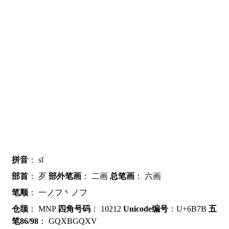
拼音
：
sĭ
部首
：
歹
部外笔画
：
二画
总笔画
：
六画
笔顺
：
一ノフ丶ノフ
仓颉
：
MNP
四角号码
：
10212
Unicode编号
：U+6B7B
五
笔86/98
：
GQXBGQXV