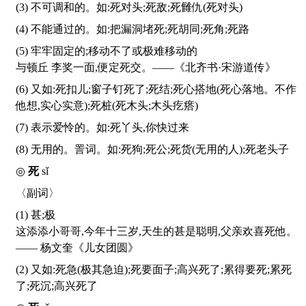
(3) 不可调和的。如:死对头;死敌;死雠仇(死对头)
(4) 不能通过的。如:把漏洞堵死;死胡同;死角;死路
(5) 牢牢固定的;移动不了或极难移动的
与顿丘 李奖一面,便定死交。——《北齐书·宋游道传》
(6) 又如:死扣儿;窗子钉死了;死结;死心搭地(死心落地。不作
他想,实心实意);死桩(死木头;木头疙瘩)
(7) 表示爱怜的。如:死丫头,你快过来
(8) 无用的。詈词。如:死狗;死公;死货(无用的人);死老头子
◎
死
sǐ
〈副词〉
(1) 甚;极
这添添小哥哥,今年十三岁,天生的甚是聪明,父亲欢喜死他。
—— 杨文奎《儿女团圆》
(2) 又如:死急(极其急迫);死要面子;高兴死了;累得要死;累死
了;死沉;高兴死了