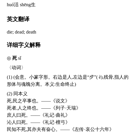
huó
活
shēng
生
英文翻译
die; dead; death
详细字义解释
◎
死
sǐ
〈动词〉
(1) (会意。小篆字形。右边是人,左边是“歺”(
è
),残骨,指人的
形体与魂魄分离。本义:生命终止)
(2) 同本义
死,民之卒事也。——《说文》
死者,人之终也。——《列子·天瑞》
庶人曰死。——《礼记·曲礼》
沁人曰死。——《礼记·檀弓》
民知不死,其亦夫有奋心。——《左传·哀公十六年》