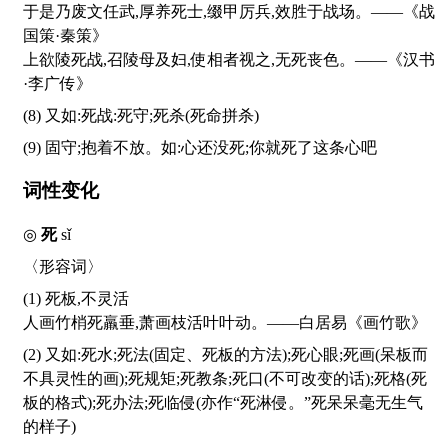
于是乃废文任武,厚养死士,缀甲厉兵,效胜于战场。——《战
国策·秦策》
上欲陵死战,召陵母及妇,使相者视之,无死丧色。——《汉书
·李广传》
(8) 又如:死战:死守;死杀(死命拼杀)
(9) 固守;抱着不放。如:心还没死;你就死了这条心吧
词性变化
◎
死
sǐ
〈形容词〉
(1) 死板,不灵活
人画竹梢死羸垂,萧画枝活叶叶动。——白居易《画竹歌》
(2) 又如:死水;死法(固定、死板的方法);死心眼;死画(呆板而
不具灵性的画);死规矩;死教条;死口(不可改变的话);死格(死
板的格式);死办法;死临侵(亦作“死淋侵。”死呆呆毫无生气
的样子)