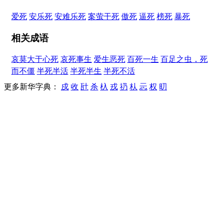
爱死
安乐死
安难乐死
案萤干死
傲死
逼死
榜死
暴死
相关成语
哀莫大于心死
哀死事生
爱生恶死
百死一生
百足之虫，死
而不僵
半死半活
半死半生
半死不活
更多新华字典：
戍
收
瓧
杀
杁
戎
礽
朲
忈
权
旫