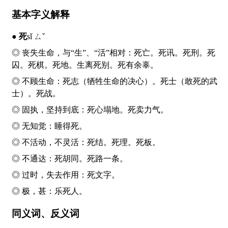
基本字义解释
●
死
sǐ ㄙˇ
◎ 丧失生命，与“生”、“活”相对：
死
亡。
死
讯。
死
刑。
死
囚。
死
棋。
死
地。生离
死
别。
死
有余辜。
◎ 不顾生命：
死
志（牺牲生命的决心）。
死
士（敢死的武
士）。
死
战。
◎ 固执，坚持到底：
死
心塌地。
死
卖力气。
◎ 无知觉：睡得
死
。
◎ 不活动，不灵活：
死
结。
死
理。
死
板。
◎ 不通达：
死
胡同。
死
路一条。
◎ 过时，失去作用：
死
文字。
◎ 极，甚：乐
死
人。
同义词、反义词