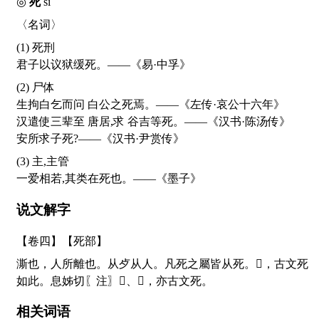
◎
死
sǐ
〈名词〉
(1) 死刑
君子以议狱缓死。——《易·中孚》
(2) 尸体
生拘白乞而问 白公之死焉。——《左传·哀公十六年》
汉遣使三辈至 唐居,求 谷吉等死。——《汉书·陈汤传》
安所求子死?——《汉书·尹赏传》
(3) 主,主管
一爱相若,其类在死也。——《墨子》
说文解字
【卷四】【死部】
澌也，人所離也。从歺从人。凡死之屬皆从死。
𠒁
，古文死
如此。息姊切〖注〗
𣥴
、
𠑾
，亦古文死。
相关词语