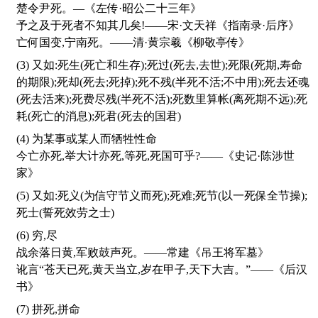
楚令尹死。—《左传·昭公二十三年》
予之及于死者不知其几矣!——宋·文天祥《指南录·后序》
亡何国变,宁南死。——清·黄宗羲《柳敬亭传》
(3) 又如:死生(死亡和生存);死过(死去,去世);死限(死期,寿命
的期限);死却(死去;死掉);死不残(半死不活;不中用);死去还魂
(死去活来);死费尽残(半死不活);死数里算帐(离死期不远);死
耗(死亡的消息);死君(死去的国君)
(4) 为某事或某人而牺牲性命
今亡亦死,举大计亦死,等死,死国可乎?——《史记·陈涉世
家》
(5) 又如:死义(为信守节义而死);死难;死节(以一死保全节操);
死士(誓死效劳之士)
(6) 穷,尽
战余落日黄,军败鼓声死。——常建《吊王将军墓》
讹言“苍天已死,黄天当立,岁在甲子,天下大吉。”——《后汉
书》
(7) 拼死,拼命