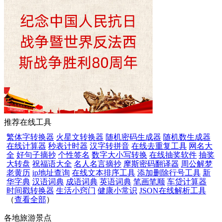
推荐在线工具
繁体字转换器
火星文转换器
随机密码生成器
随机数生成器
在线计算器
秒表计时器
汉字转拼音
在线去重复工具
网名大
全
好句子摘抄
个性签名
数字大小写转换
在线抽奖软件
抽奖
大转盘
祝福语大全
名人名言摘抄
摩斯密码翻译器
周公解梦
老黄历
ip地址查询
在线文本排序工具
添加删除行号工具
新
华字典
汉语词典
成语词典
英语词典
笔画笔顺
车贷计算器
时间戳转换器
生活小窍门
健康小常识
JSON在线解析工具
（
查看全部
）
各地旅游景点