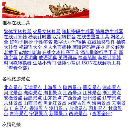
推荐在线工具
繁体字转换器
火星文转换器
随机密码生成器
随机数生成器
在线计算器
秒表计时器
汉字转拼音
在线去重复工具
网名大
全
好句子摘抄
个性签名
数字大小写转换
在线抽奖软件
抽奖
大转盘
祝福语大全
名人名言摘抄
摩斯密码翻译器
周公解梦
老黄历
ip地址查询
在线文本排序工具
添加删除行号工具
新
华字典
汉语词典
成语词典
英语词典
笔画笔顺
车贷计算器
时间戳转换器
生活小窍门
健康小常识
JSON在线解析工具
（
查看全部
）
各地旅游景点
北京景点
天津景点
上海景点
陕西景点
重庆景点
河南景点
河北景点
湖南景点
湖北景点
江西景点
江苏景点
浙江景点
安徽景点
福建景点
山东景点
广西景点
贵州景点
辽宁景点
吉林景点
山西景点
黑龙江景点
内蒙古景点
海南景点
云南景
点
广东景点
香港景点
澳门景点
台湾景点
四川景点
甘肃景
点
青海景点
宁夏景点
新疆景点
西藏景点
（
查看全部
）
友情链接