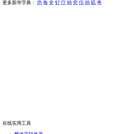
更多新华字典：
疓
每
皃
钌
疗
鸠
究
疖
鸡
矶
甹
在线实用工具