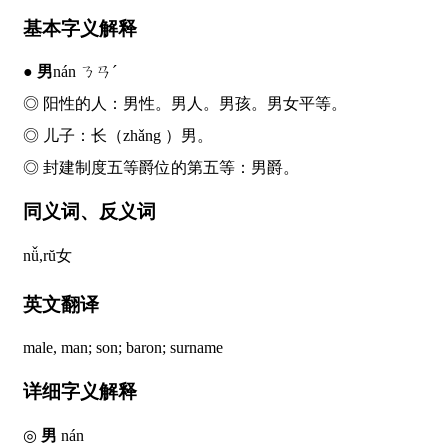
基本字义解释
●
男
nán ㄋㄢˊ
◎ 阳性的人：
男
性。
男
人。
男
孩。
男
女平等。
◎ 儿子：长（
zhǎng
）
男
。
◎ 封建制度五等爵位的第五等：
男
爵。
同义词、反义词
nǚ,rŭ
女
英文翻译
male, man; son; baron; surname
详细字义解释
◎
男
nán