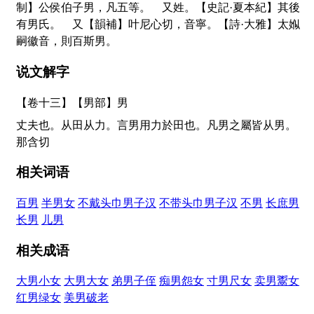
制】公侯伯子男，凡五等。 又姓。【史記·夏本紀】其後
有男氏。 又【韻補】叶尼心切，音寧。【詩·大雅】太娰
嗣徽音，則百斯男。
说文解字
【卷十三】【男部】
男
丈夫也。从田从力。言男用力於田也。凡男之屬皆从男。
那含切
相关词语
百男
半男女
不戴头巾男子汉
不带头巾男子汉
不男
长庶男
长男
儿男
相关成语
大男小女
大男大女
弟男子侄
痴男怨女
寸男尺女
卖男鬻女
红男绿女
美男破老