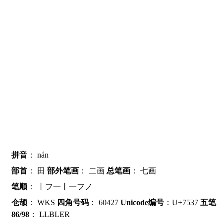
拼音
：
nán
部首
：
田
部外笔画
：
二画
总笔画
：
七画
笔顺
：
丨フ一丨一フノ
仓颉
：
WKS
四角号码
：
60427
Unicode编号
：U+7537
五笔
86/98
：
LLBLER