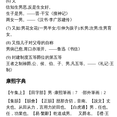
(6) 又
信知生男恶,反是生女好。
生子是男。——晋·干宝《搜神记》
两女一男。——《汉书·李广苏建传》
(7) 又如:男花女花(一男半女;引伸为孩子);长男;次男;生男育
女。
(8) 又指儿子对父母的自称
男病已愈,胃口亦渐开。——鲁迅《书信》
(9) 封建制度五等爵位的第五等
王者之制禄爵,公、侯、伯、子、男,凡五等。——《礼记·王
制》
康熙字典
【午集上】【田字部】男 ·康熙筆画：7 ·部外筆画：2
【集韻】【韻會】【正韻】
𠀤
那含切，音南。【說文】丈
夫也。从田从力，言用力於田也。【白虎通】男，任也。
任，功業也。【易·繫辭】乾道成男。 又爵名。【禮·王