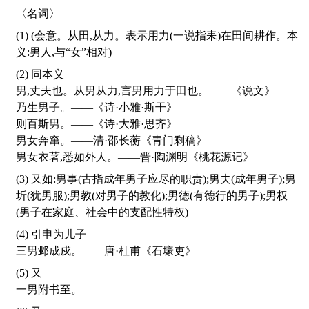
〈名词〉
(1) (会意。从田,从力。表示用力(一说指耒)在田间耕作。本
义:男人,与“女”相对)
(2) 同本义
男,丈夫也。从男从力,言男用力于田也。——《说文》
乃生男子。——《诗·小雅·斯干》
则百斯男。——《诗·大雅·思齐》
男女奔窜。——清·邵长蘅《青门剩稿》
男女衣著,悉如外人。——晋·陶渊明《桃花源记》
(3) 又如:男事(古指成年男子应尽的职责);男夫(成年男子);男
圻(犹男服);男教(对男子的教化);男德(有德行的男子);男权
(男子在家庭、社会中的支配性特权)
(4) 引申为儿子
三男邺成戍。——唐·杜甫《石壕吏》
(5) 又
一男附书至。