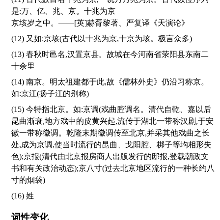
是:万、亿、兆、京。十兆为京
京垓岁之中。——[英]赫胥黎著、严复译《天演论》
(12) 又如:京垓(古代以十兆为京,十京为垓。极言众多)
(13) 春秋时邑名,汉置京县。故城在今河南省荥阳县东南二
十余里
(14) 南京。明太祖建都于此,故《儒林外史》仍沿习称京。
如:京江(扬子江的别称)
(15) 今特指北京。如:京调(戏曲腔调名。清代自乾、嘉以后
昆曲渐衰,地方戏中的皮黄兴起,流传于湖北一带称汉剧,于安
徽一带称徽调。乾隆末期徽调传至北京,并采其他戏曲之长
处,成为京调,使当时流行的昆曲、戈阳腔、梆子等均相形失
色);京报(清代由北京报房商人出版发行的邸报,登载朝政文
书和有关政治动态);京八寸(过去北京地区流行的一种长约八
寸的烟袋)
(16) 姓
词性变化