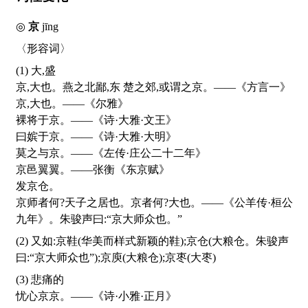
◎
京
jīng
〈形容词〉
(1) 大,盛
京,大也。燕之北鄙,东 楚之郊,或谓之京。——《方言一》
京,大也。——《尔雅》
裸将于京。——《诗·大雅·文王》
曰嫔于京。——《诗·大雅·大明》
莫之与京。——《左传·庄公二十二年》
京邑翼翼。——张衡《东京赋》
发京仓。
京师者何?天子之居也。京者何?大也。——《公羊传·桓公
九年》。朱骏声曰:“京大师众也。”
(2) 又如:京鞋(华美而样式新颖的鞋);京仓(大粮仓。朱骏声
曰:“京大师众也”);京庾(大粮仓);京枣(大枣)
(3) 悲痛的
忧心京京。——《诗·小雅·正月》