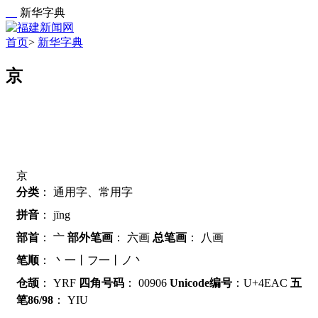
新华字典
首页
>
新华字典
京
京
分类
：
通用字、常用字
拼音
：
jīng
部首
：
亠
部外笔画
：
六画
总笔画
：
八画
笔顺
：
丶一丨フ一丨ノ丶
仓颉
：
YRF
四角号码
：
00906
Unicode编号
：U+4EAC
五
笔86/98
：
YIU