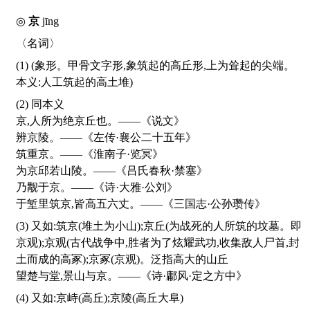
◎
京
jīng
〈名词〉
(1) (象形。甲骨文字形,象筑起的高丘形,上为耸起的尖端。
本义:人工筑起的高土堆)
(2) 同本义
京,人所为绝京丘也。——《说文》
辨京陵。——《左传·襄公二十五年》
筑重京。——《淮南子·览冥》
为京邱若山陵。——《吕氏春秋·禁塞》
乃觏于京。——《诗·大雅·公刘》
于堑里筑京,皆高五六丈。——《三国志·公孙瓒传》
(3) 又如:筑京(堆土为小山);京丘(为战死的人所筑的坟墓。即
京观);京观(古代战争中,胜者为了炫耀武功,收集敌人尸首,封
土而成的高冢);京冢(京观)。泛指高大的山丘
望楚与堂,景山与京。——《诗·鄘风·定之方中》
(4) 又如:京峙(高丘);京陵(高丘大阜)