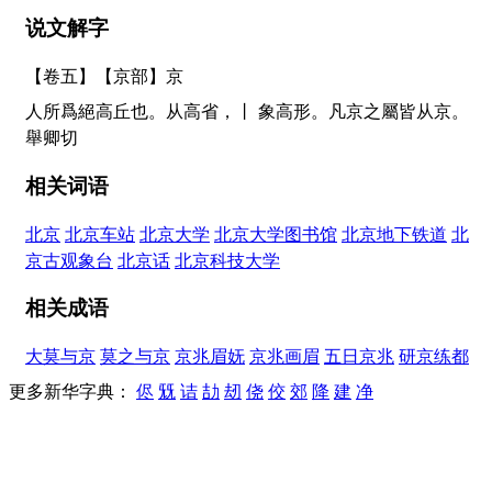
说文解字
【卷五】【京部】
京
人所爲絕高丘也。从高省，丨 象高形。凡京之屬皆从京。
舉卿切
相关词语
北京
北京车站
北京大学
北京大学图书馆
北京地下铁道
北
京古观象台
北京话
北京科技大学
相关成语
大莫与京
莫之与京
京兆眉妩
京兆画眉
五日京兆
研京练都
更多新华字典：
侭
兓
诘
劼
刼
侥
佼
郊
降
建
净