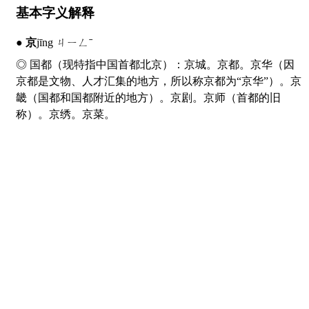
基本字义解释
●
京
jīng ㄐㄧㄥˉ
◎ 国都（现特指中国首都北京）：
京
城。
京
都。
京
华（因
京都是文物、人才汇集的地方，所以称京都为“京华”）。
京
畿（国都和国都附近的地方）。
京
剧。
京
师（首都的旧
称）。
京
绣。
京
菜。