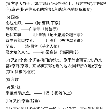
(5) 方形大谷仓。如:京坻(谷米堆积如山。形容丰收);京囷(粮
仓);京运(指运往京仓的粮食);京储(京仓的储备粮食)
(6) 国都
念彼京师。——《诗·曹风·下泉》
辞帝京。——白居易《琵琶行》
迁我京职。——明·崔铣《记王忠肃公翱三事》
京中有善口技者。——明·高启《书博鸡者事》
至京。——清·周容《芋老人传》
君之始入京也。——清·梁启超《谭嗣同传》
(7) 又如:京吏(京师各衙门的都吏。别于外吏而言);京圻(京
都);京府(京畿。京城和京都附近的地方;国都所在地);京仓
(京师储粮的地方)
(8) 京族
(9) 通“鲸”
乘钜鳞,骑京鱼。——《汉书·扬雄传上》
(10) 又如:京鱼(鲸鱼)
(11) 古代数目名十兆为京,一说万万兆为京。古代数位序列