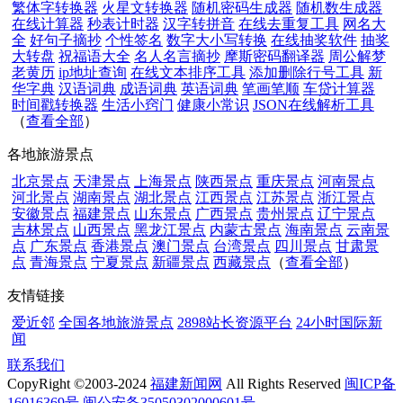
繁体字转换器
火星文转换器
随机密码生成器
随机数生成器
在线计算器
秒表计时器
汉字转拼音
在线去重复工具
网名大
全
好句子摘抄
个性签名
数字大小写转换
在线抽奖软件
抽奖
大转盘
祝福语大全
名人名言摘抄
摩斯密码翻译器
周公解梦
老黄历
ip地址查询
在线文本排序工具
添加删除行号工具
新
华字典
汉语词典
成语词典
英语词典
笔画笔顺
车贷计算器
时间戳转换器
生活小窍门
健康小常识
JSON在线解析工具
（
查看全部
）
各地旅游景点
北京景点
天津景点
上海景点
陕西景点
重庆景点
河南景点
河北景点
湖南景点
湖北景点
江西景点
江苏景点
浙江景点
安徽景点
福建景点
山东景点
广西景点
贵州景点
辽宁景点
吉林景点
山西景点
黑龙江景点
内蒙古景点
海南景点
云南景
点
广东景点
香港景点
澳门景点
台湾景点
四川景点
甘肃景
点
青海景点
宁夏景点
新疆景点
西藏景点
（
查看全部
）
友情链接
爱近邻
全国各地旅游景点
2898站长资源平台
24小时国际新
闻
联系我们
CopyRight ©2003-2024
福建新闻网
All Rights Reserved
闽ICP备
16016369号
闽公安备35050302000601号