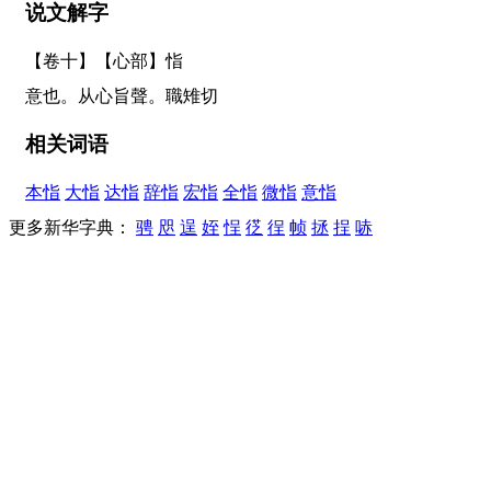
说文解字
【卷十】【心部】
恉
意也。从心旨聲。職雉切
相关词语
本恉
大恉
达恉
辞恉
宏恉
全恉
微恉
意恉
更多新华字典：
骋
咫
逞
姪
悜
徔
徎
帧
拯
挰
哧