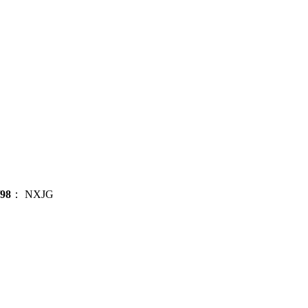
98
：
NXJG