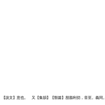
。【說文】意也。 又【集韻】【類篇】
𠀤
脂利切，音至。義同