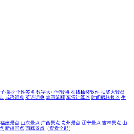
句子摘抄
个性签名
数字大小写转换
在线抽奖软件
抽奖大转盘
典
成语词典
英语词典
笔画笔顺
车贷计算器
时间戳转换器
生
福建景点
山东景点
广西景点
贵州景点
辽宁景点
吉林景点
山
点
新疆景点
西藏景点
（
查看全部
）