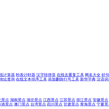
线计算器
秒表计时器
汉字转拼音
在线去重复工具
网名大全
好
p地址查询
在线文本排序工具
添加删除行号工具
新华字典
汉语词
北景点
湖南景点
湖北景点
江西景点
江苏景点
浙江景点
安徽景点
香港景点
澳门景点
台湾景点
四川景点
甘肃景点
青海景点
宁夏景