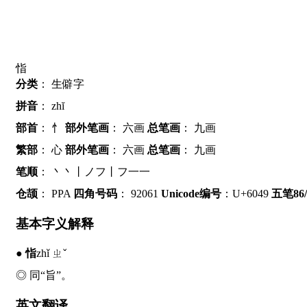
恉
分类
：
生僻字
拼音
：
zhĭ
部首
：
忄
部外笔画
：
六画
总笔画
：
九画
繁部
：
心
部外笔画
：
六画
总笔画
：
九画
笔顺
：
丶丶丨ノフ丨フ一一
仓颉
：
PPA
四角号码
：
92061
Unicode编号
：U+6049
五笔86/
基本字义解释
●
恉
zhǐ ㄓˇ
◎ 同“旨”。
英文翻译