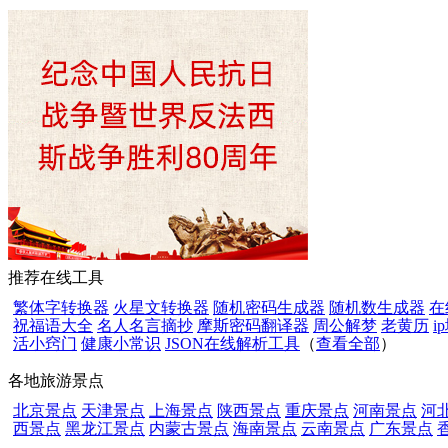
推荐在线工具
繁体字转换器
火星文转换器
随机密码生成器
随机数生成器
在
祝福语大全
名人名言摘抄
摩斯密码翻译器
周公解梦
老黄历
i
活小窍门
健康小常识
JSON在线解析工具
（
查看全部
）
各地旅游景点
北京景点
天津景点
上海景点
陕西景点
重庆景点
河南景点
河
西景点
黑龙江景点
内蒙古景点
海南景点
云南景点
广东景点