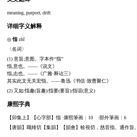
meaning, purport, drift
详细字义解释
◎
恉
zhǐ
〈名词〉
(1) 意旨;意图。字本作“指”
恉,意也。——《说文》
恉,志也。——《广雅·释诂三》
其实此文无关宏恉。——鲁迅《书信·致曹聚仁》
(2) 又如:恉趣(旨趣);恉要(要旨);恉谊(意义)
康熙字典
【卯集上】【心字部】恉 ·康熙筆画：10 ·部外筆画：6
【唐韻】職雉切【集韻】【韻會】軫視切，
𠀤
音指。通作旨