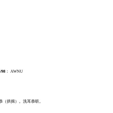
/98
：
AWNU
恭
（拱揖）。洗耳
恭
听。