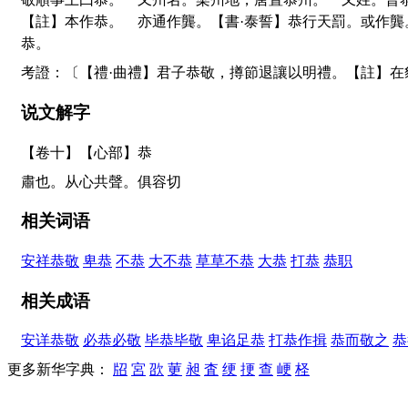
【註】本作恭。 亦通作龔。【書·泰誓】恭行天罰。或作
恭。
考證：〔【禮·曲禮】君子恭敬，撙節退讓以明禮。【註】
说文解字
【卷十】【心部】
恭
肅也。从心共聲。俱容切
相关词语
安祥恭敬
卑恭
不恭
大不恭
草草不恭
大恭
打恭
恭职
相关成语
安详恭敬
必恭必敬
毕恭毕敬
卑谄足恭
打恭作揖
恭而敬之
恭
更多新华字典：
牊
宮
欩
莄
昶
査
绠
挭
查
峺
柽