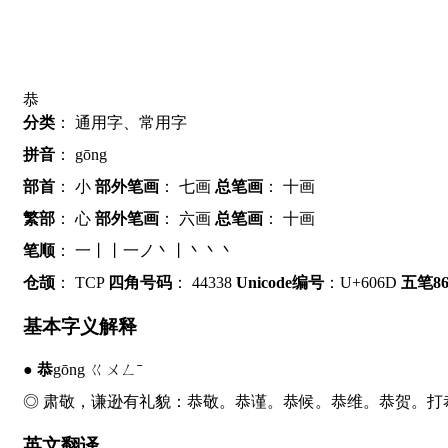
恭
分类
：
通用字、常用字
拼音
：
gōng
部首
：
小
部外笔画
：
七画
总笔画
：
十画
繁部
：
心
部外笔画
：
六画
总笔画
：
十画
笔顺
：
一丨丨一ノ丶丨丶丶丶
仓颉
：
TCP
四角号码
：
44338
Unicode编号
：U+606D
五笔86
基本字义解释
●
恭
gōng ㄍㄨㄥˉ
◎ 肃敬，谦逊有礼貌：
恭
敬。
恭
谨。
恭
候。
恭
维。
恭
贺。打
英文翻译