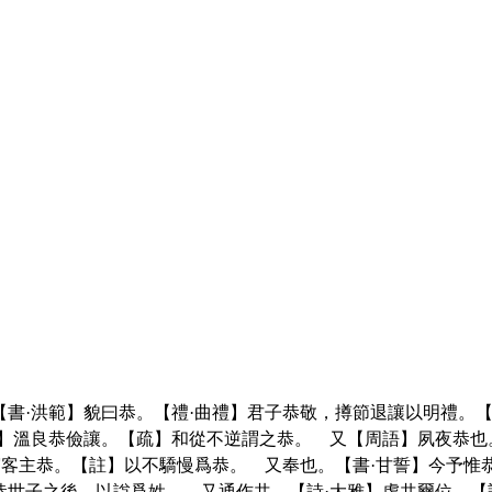
【書·洪範】貌曰恭。【禮·曲禮】君子恭敬，撙節退讓以明禮。
語】溫良恭儉讓。【疏】和從不逆謂之恭。 又【周語】夙夜恭也
賔客主恭。【註】以不驕慢爲恭。 又奉也。【書·甘誓】今予
世子之後，以諡爲姓。 又通作共。【詩·大雅】虔共爾位。【