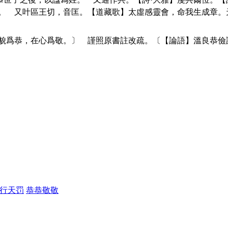
龔。 又叶區王切，音匡。【道藏歌】太虛感靈會，命我生成章。
在貌爲恭，在心爲敬。〕 謹照原書註改疏。〔【論語】溫良恭
行天罚
恭恭敬敬