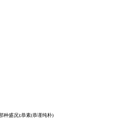
到那种盛况);恭素(恭谨纯朴)