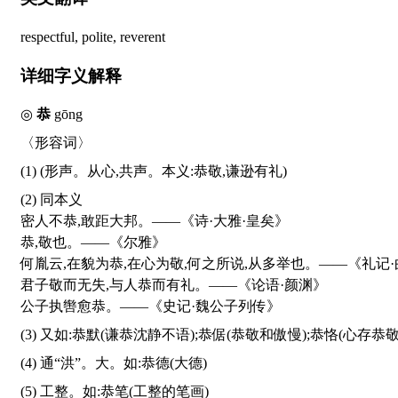
respectful, polite, reverent
详细字义解释
◎
恭
gōng
〈形容词〉
(1) (形声。从心,共声。本义:恭敬,谦逊有礼)
(2) 同本义
密人不恭,敢距大邦。——《诗·大雅·皇矣》
恭,敬也。——《尔雅》
何胤云,在貌为恭,在心为敬,何之所说,从多举也。——《礼记
君子敬而无失,与人恭而有礼。——《论语·颜渊》
公子执辔愈恭。——《史记·魏公子列传》
(3) 又如:恭默(谦恭沈静不语);恭倨(恭敬和傲慢);恭恪(心
(4) 通“洪”。大。如:恭德(大德)
(5) 工整。如:恭笔(工整的笔画)