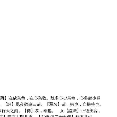
【疏】在貌爲恭，在心爲敬。貌多心少爲恭，心多貌少爲
。【註】夙夜敬事曰恭。【釋名】恭，拱也，自拱持也。
惟恭行天之罰。【傳】恭，奉也。 又【諡法】正德美容，
註】恭字古與共通。【左傳·僖二十七年】杞不共也。