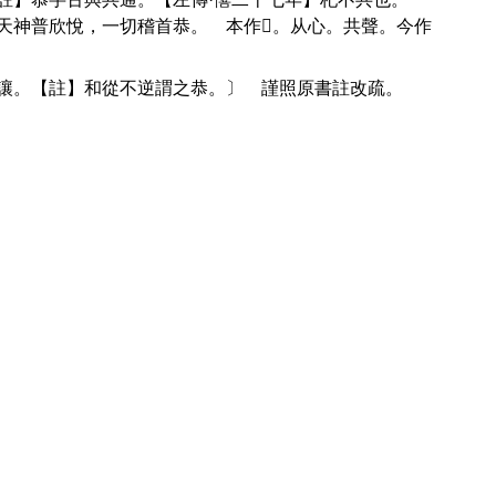
天神普欣悅，一切稽首恭。 本作
𢙄
。从心。共聲。今作
儉讓。【註】和從不逆謂之恭。〕 謹照原書註改疏。