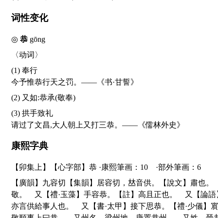
词性变化
◎
恭
gōng
〈动词〉
(1) 奉行
今予惟恭行天之罚。——《书·甘誓》
(2) 又如:恭承(敬奉)
(3) 拱手致礼
请过了文昌,大人朝上又打三恭。——《儒林外史》
康熙字典
【卯集上】【心字部】恭 ·康熙筆画：10 ·部外筆画：6
【廣韻】九容切【集韻】居容切，
𠀤
音供。【說文】肅也。
敬。 又【禮·玉藻】手容恭。【註】高且正也。 又【論
亦言供給事人也。 又【書·太甲】接下思恭。【禮·少儀】
敬順事上曰恭。 又州名。梁州地，唐置恭州。 又姓。晉恭