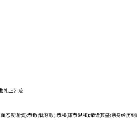
·曲礼上》疏
存恭敬而态度谨慎);恭敬(犹尊敬);恭和(谦恭温和);恭逢其盛(亲身经历