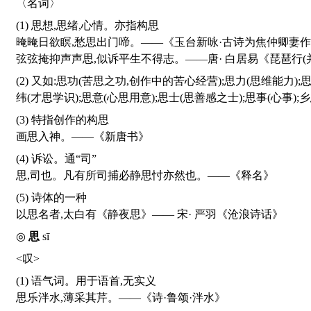
〈名词〉
(1) 思想,思绪,心情。亦指构思
晻晻日欲瞑,愁思出门啼。——《玉台新咏·古诗为焦仲卿妻
弦弦掩抑声声思,似诉平生不得志。——唐· 白居易《琵琶行(
(2) 又如:思功(苦思之功,创作中的苦心经营);思力(思维能力);思至(灵感到来,思想集中);思覃(深思);思致(指人的思想意趣或性情、才思);思理(构思;思辨能力;思致,才思情致);思综(才思);思
纬(才思学识);思意(心思用意);思士(思善感之士);思事(心事);
(3) 特指创作的构思
画思入神。——《新唐书》
(4) 诉讼。通“司”
思,司也。凡有所司捕必静思忖亦然也。——《释名》
(5) 诗体的一种
以思名者,太白有《静夜思》—— 宋· 严羽《沧浪诗话》
◎
思
sī
<叹>
(1) 语气词。用于语首,无实义
思乐泮水,薄采其芹。——《诗·鲁颂·泮水》