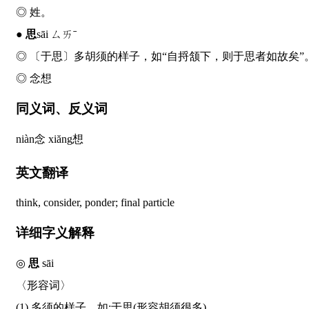
◎ 姓。
●
思
sāi ㄙㄞˉ
◎ 〔于
思
〕多胡须的样子，如“自捋颔下，则
于思
者如故矣”
◎ 念想
同义词、反义词
niàn
念
xiăng
想
英文翻译
think, consider, ponder; final particle
详细字义解释
◎
思
sāi
〈形容词〉
(1) 多须的样子。如:于思(形容胡须很多)