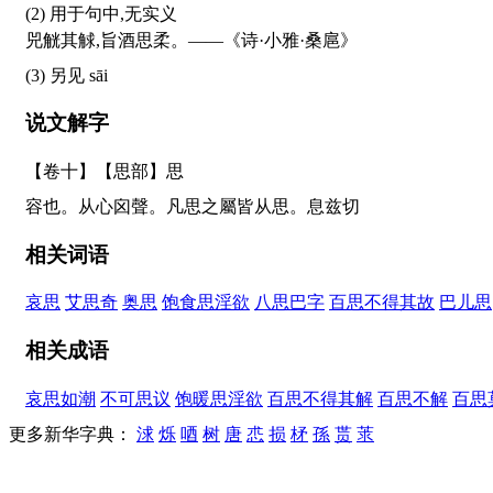
(2) 用于句中,无实义
兕觥其觩,旨酒思柔。——《诗·小雅·桑扈》
(3) 另见
sāi
说文解字
【卷十】【思部】
思
容也。从心囟聲。凡思之屬皆从思。息兹切
相关词语
哀思
艾思奇
奥思
饱食思淫欲
八思巴字
百思不得其故
巴儿思
相关成语
哀思如潮
不可思议
饱暖思淫欲
百思不得其解
百思不解
百思
更多新华字典：
浗
烁
唒
树
唐
怷
损
柕
孫
贳
莍