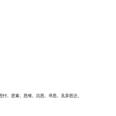
思
忖。
思
索。
思
维。沉
思
。寻
思
。见异
思
迁。