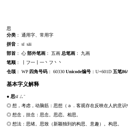
思
分类
：
通用字、常用字
拼音
：
sī
sāi
部首
：
心
部外笔画
：
五画
总笔画
：
九画
笔顺
：
丨フ一丨一丶フ丶丶
仓颉
：
WP
四角号码
：
60330
Unicode编号
：U+601D
五笔86/
基本字义解释
●
思
sī ㄙˉ
◎ 想，考虑，动脑筋：
思
想（ａ．客观存在反映在人的意识
◎ 想念，挂念：
思
念。
思
恋。相
思
。
◎ 想法：
思
绪。
思
致（新颖独到的构思、意趣）。构
思
。