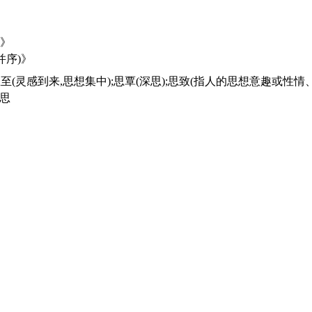
作》
并序)》
乡思