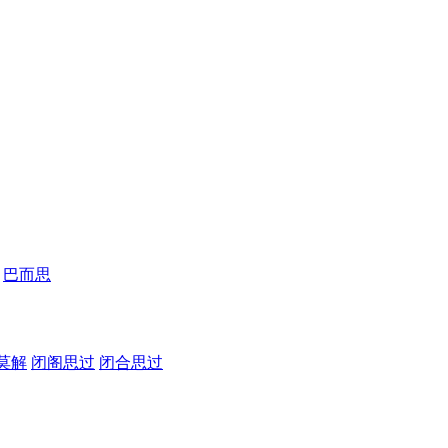
巴而思
莫解
闭阁思过
闭合思过