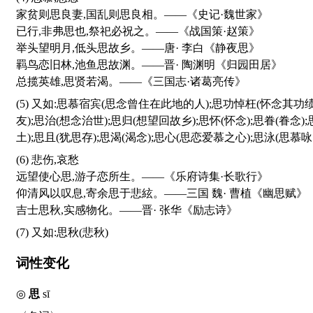
家贫则思良妻,国乱则思良相。——《史记·魏世家》
已行,非弗思也,祭祀必祝之。——《战国策·赵策》
举头望明月,低头思故乡。——唐· 李白《静夜思》
羁鸟恋旧林,池鱼思故渊。——晋· 陶渊明《归园田居》
总揽英雄,思贤若渴。——《三国志·诸葛亮传》
(5) 又如:思慕宿宾(思念曾住在此地的人);思功悼枉(怀念其功绩,伤悲其冤屈);思忆(思念,想念);思女(思念异性的女子);思服(怀念);思齐(思慕贤者的风范而效法之,使与之等齐);思旧(思念旧
友);思治(想念治世);思归(想望回故乡);思怀(怀念);思眷(眷念
土);思且(犹思存);思渴(渴念);思心(思恋爱慕之心);思泳(思慕咏
(6) 悲伤,哀愁
远望使心思,游子恋所生。——《乐府诗集·长歌行》
仰清风以叹息,寄余思于悲絃。——三国 魏· 曹植《幽思赋》
吉士思秋,实感物化。——晋· 张华《励志诗》
(7) 又如:思秋(悲秋)
词性变化
◎
思
sī