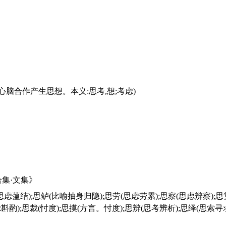
心脑合作产生思想。本义:思考,想;考虑)
集·文集》
虑斟酌);思裁(忖度);思摸(方言。忖度);思辨(思考辨析);思绎(思索寻