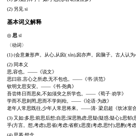
(2) 另见
si
基本词义解释
◎
思
sī
〈动词〉
(1) (会意兼形声。从心,从囟(
xìn
),囟亦声。囟脑子。古人认为
(2) 同本义
思,容也。——《说文》
思曰容,言心之所虑,无不包也。——《书·洪范》
钦明文思安安。——《书·尧典》
吾尝终日而思矣,不如须臾之所学也。——《荀子·劝学》
学而不思则罔,思而不学则殆。——《论语·为政》
老年人常思既往,少年人常思将来。——清· 梁启超《饮冰室合
(3) 又如:多思;前思后想;自思;深思熟虑;思疑(疑惑;疑心);思郁(思虑薀结);思鲈(比喻抽身归隐);思劳(思虑劳累);思察(思虑辨察);思算(思量盘算;考虑);思忖(细细考虑,揣度);思惟(思索;考虑);思
乎(方言。想,考虑);思省(考虑;省察);思度(考虑,思忖);思酌(考
(4) 思慕;想念