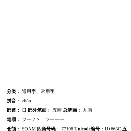
分类
：
通用字、常用字
拼音
：
zhòu
部首
：
日
部外笔画
：
五画
总笔画
：
九画
笔顺
：
フ一ノ丶丨フ一一一
仓颉
：
SOAM
四角号码
：
77106
Unicode编号
：U+663C
五