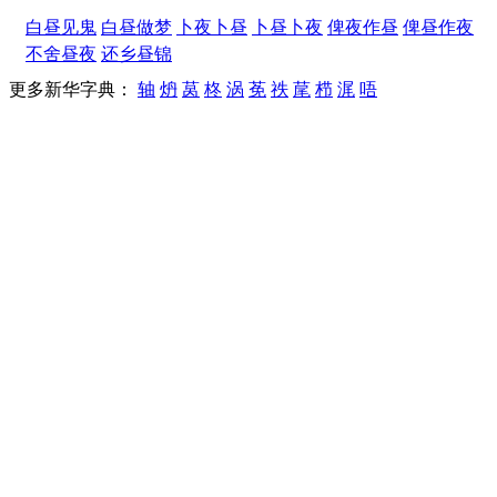
白昼见鬼
白昼做梦
卜夜卜昼
卜昼卜夜
俾夜作昼
俾昼作夜
不舍昼夜
还乡昼锦
更多新华字典：
轴
炿
莴
柊
涡
莬
祑
荱
栉
浘
唔