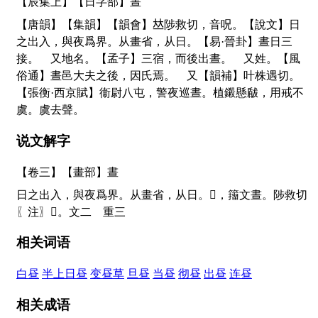
【辰集上】【日字部】晝
【唐韻】【集韻】【韻會】
𠀤
陟救切，音呪。【說文】日
之出入，與夜爲界。从畫省，从日。【易·晉卦】晝日三
接。 又地名。【孟子】三宿，而後出晝。 又姓。【風
俗通】晝邑大夫之後，因氏焉。 又【韻補】叶株遇切。
【張衡·西京賦】衞尉八屯，警夜巡晝。植鎩懸瞂，用戒不
虞。虞去聲。
说文解字
【卷三】【畫部】
晝
日之出入，與夜爲界。从畫省，从日。
𦘘
，籒文晝。陟救切
〖注〗
𦘙
。文二 重三
相关词语
白昼
半上日昼
变昼草
旦昼
当昼
彻昼
出昼
连昼
相关成语