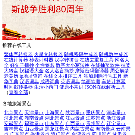
推荐在线工具
繁体字转换器
火星文转换器
随机密码生成器
随机数生成器
在线计算器
秒表计时器
汉字转拼音
在线去重复工具
网名大
全
好句子摘抄
个性签名
数字大小写转换
在线抽奖软件
抽奖
大转盘
祝福语大全
名人名言摘抄
摩斯密码翻译器
周公解梦
老黄历
ip地址查询
在线文本排序工具
添加删除行号工具
新
华字典
汉语词典
成语词典
英语词典
笔画笔顺
车贷计算器
时间戳转换器
生活小窍门
健康小常识
JSON在线解析工具
（
查看全部
）
各地旅游景点
北京景点
天津景点
上海景点
陕西景点
重庆景点
河南景点
河北景点
湖南景点
湖北景点
江西景点
江苏景点
浙江景点
安徽景点
福建景点
山东景点
广西景点
贵州景点
辽宁景点
吉林景点
山西景点
黑龙江景点
内蒙古景点
海南景点
云南景
点
广东景点
香港景点
澳门景点
台湾景点
四川景点
甘肃景