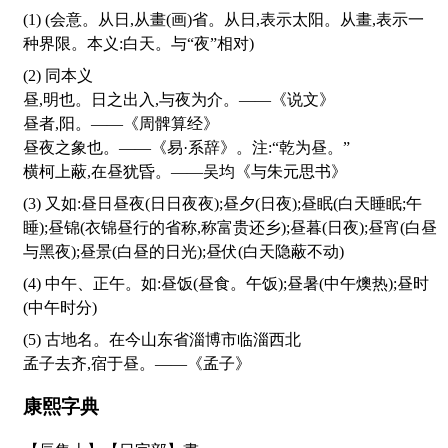
(1) (会意。从日,从畫(画)省。从日,表示太阳。从畫,表示一
种界限。本义:白天。与“夜”相对)
(2) 同本义
昼,明也。日之出入,与夜为介。——《说文》
昼者,阳。——《周髀算经》
昼夜之象也。——《易·系辞》。注:“乾为昼。”
横柯上蔽,在昼犹昏。——吴均《与朱元思书》
(3) 又如:昼日昼夜(日日夜夜);昼夕(日夜);昼眠(白天睡眠;午
睡);昼锦(衣锦昼行的省称,称富贵还乡);昼暮(日夜);昼宵(白昼
与黑夜);昼景(白昼的日光);昼伏(白天隐蔽不动)
(4) 中午、正午。如:昼饭(昼食。午饭);昼暑(中午燠热);昼时
(中午时分)
(5) 古地名。在今山东省淄博市临淄西北
孟子去齐,宿于昼。——《孟子》
康熙字典