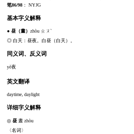
笔86/98
：
NYJG
基本字义解释
●
昼
（晝）
zhòu ㄓㄡˋ
◎ 白天：
昼
夜。白
昼
（白天）。
同义词、反义词
yè
夜
英文翻译
daytime, daylight
详细字义解释
◎
昼
晝
zhòu
〈名词〉