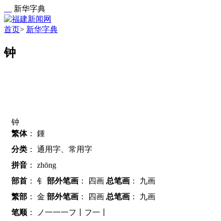
新华字典
首页
>
新华字典
钟
钟
繁体
：
鍾
分类
：
通用字、常用字
拼音
：
zhōng
部首
：
钅
部外笔画
：
四画
总笔画
：
九画
繁部
：
金
部外笔画
：
四画
总笔画
：
九画
笔顺
：
ノ一一一フ丨フ一丨