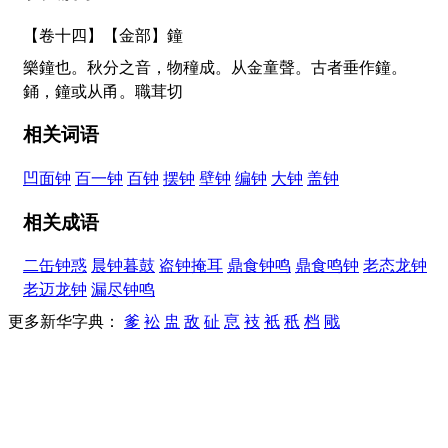
【卷十四】【金部】
鐘
樂鐘也。秋分之音，物穜成。从金童聲。古者垂作鐘。
銿，鐘或从甬。職茸切
相关词语
凹面钟
百一钟
百钟
摆钟
壁钟
编钟
大钟
盖钟
相关成语
二缶钟惑
晨钟暮鼓
盗钟掩耳
鼎食钟鸣
鼎食鸣钟
老态龙钟
老迈龙钟
漏尽钟鸣
更多新华字典：
爹
衳
盅
敌
砋
恴
衼
衹
秖
档
戙