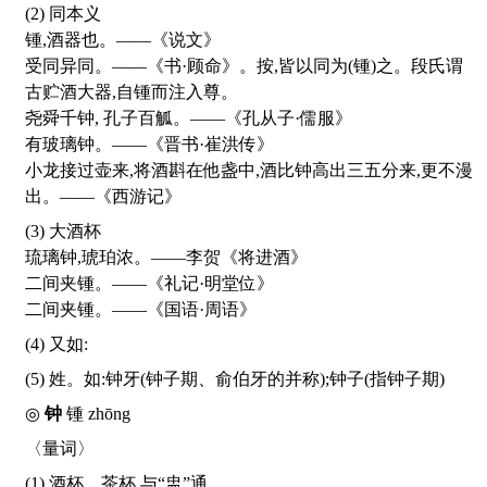
(2) 同本义
锺,酒器也。——《说文》
受同异同。——《书·顾命》。按,皆以同为(锺)之。段氏谓
古贮酒大器,自锺而注入尊。
尧舜千钟, 孔子百觚。——《孔从子·儒服》
有玻璃钟。——《晋书·崔洪传》
小龙接过壶来,将酒斟在他盏中,酒比钟高出三五分来,更不漫
出。——《西游记》
(3) 大酒杯
琉璃钟,琥珀浓。——李贺《将进酒》
二间夹锺。——《礼记·明堂位》
二间夹锺。——《国语·周语》
(4) 又如:
(5) 姓。如:钟牙(钟子期、俞伯牙的并称);钟子(指钟子期)
◎
钟
锺
zhōng
〈量词〉
(1) 酒杯、茶杯,与“盅”通