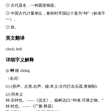
◎ 古代器名，一种圆形铜壶。
◎ 中国古代计量单位，春秋时齐国以十釜为“钟”（标准不
一）。
◎ 姓。
英文翻译
clock; bell
详细字义解释
◎
钟
鐘
zhōng
〈名词〉
(1) (形声。左形,右声。鐘:本义:古代打击乐器,青铜制)
(2) 同本义
钟,乐钟也。——《说文》。杨树达曰:“钟者,可捶之物。”
钟,铃也。——《广雅·释器》