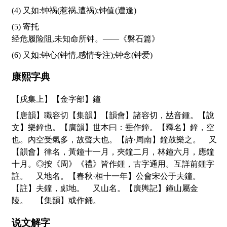
(4) 又如:钟祸(惹祸,遭祸);钟值(遭逢)
(5) 寄托
经危履险阻,未知命所钟。——《磐石篇》
(6) 又如:钟心(钟情,感情专注);钟念(钟爱)
康熙字典
【戌集上】【金字部】鐘
【唐韻】職容切【集韻】【韻會】諸容切，
𠀤
音鍾。【說
文】樂鐘也。【廣韻】世本曰：垂作鐘。【釋名】鐘，空
也。內空受氣多，故聲大也。【詩·周南】鐘鼓樂之。 又
【韻會】律名，黃鐘十一月，夾鐘二月，林鐘六月，應鐘
十月。◎按《周》《禮》皆作鍾，古字通用。互詳前鍾字
註。 又地名。【春秋·桓十一年】公會宋公于夫鐘。
【註】夫鐘，郕地。 又山名。【廣輿記】鐘山屬金
陵。 【集韻】或作銿。
说文解字