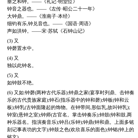
垂之和钟。——《礼记·明堂位》
钟音之器也。——《左传·昭公二十一年》
大钟鼎。——《淮南子·本经》
细钧有乐,钟兑音也。——《国语·周语》
声如洪钟。——宋·苏轼《石钟山记》
(3) 又
钟磬置水中。
(4) 又
独以此钟名。
(5) 又
如钟鼓不绝。
(6) 又如:钟磬(两种古代乐器);钟鼎之家(宴享时列鼎、击钟奏
乐的古代贵族家庭);钟石(指乐器中的钟和磬);钟板(钟和云
板);钟乳(古钟面隆起的饰物。在钟带间,形似乳,故叫钟乳);
钟室(悬钟之室);钟师(古官名。掌击钟奏乐);钟鼓(钟和鼓,两
种乐器名。指演奏音乐);钟吕(乐钟);钟鼎(钟和鼎。上面多铭
刻记事表功的文字);钟鼓之色(欢欣喜乐的面色);钟铭(钟上的
铭文)