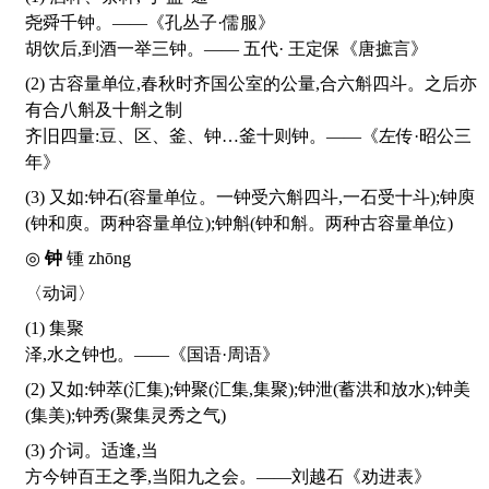
尧舜千钟。——《孔丛子·儒服》
胡饮后,到酒一举三钟。—— 五代· 王定保《唐摭言》
(2) 古容量单位,春秋时齐国公室的公量,合六斛四斗。之后亦
有合八斛及十斛之制
齐旧四量:豆、区、釜、钟…釜十则钟。——《左传·昭公三
年》
(3) 又如:钟石(容量单位。一钟受六斛四斗,一石受十斗);钟庾
(钟和庾。两种容量单位);钟斛(钟和斛。两种古容量单位)
◎
钟
锺
zhōng
〈动词〉
(1) 集聚
泽,水之钟也。——《国语·周语》
(2) 又如:钟萃(汇集);钟聚(汇集,集聚);钟泄(蓄洪和放水);钟美
(集美);钟秀(聚集灵秀之气)
(3) 介词。适逢,当
方今钟百王之季,当阳九之会。——刘越石《劝进表》