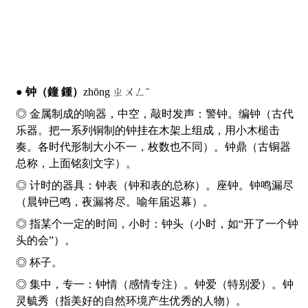
●
钟
（鐘 鍾）
zhōng ㄓㄨㄥˉ
◎ 金属制成的响器，中空，敲时发声：警
钟
。编
钟
（古代
乐器。把一系列铜制的钟挂在木架上组成，用小木槌击
奏。各时代形制大小不一，枚数也不同）。
钟
鼎（古铜器
总称，上面铭刻文字）。
◎ 计时的器具：
钟
表（钟和表的总称）。座
钟
。
钟
鸣漏尽
（晨钟已鸣，夜漏将尽。喻年届迟幕）。
◎ 指某个一定的时间，小时：
钟
头（小时，如“开了一个
钟
头的会”）。
◎ 杯子。
◎ 集中，专一：
钟
情（感情专注）。
钟
爱（特别爱）。
钟
灵毓秀（指美好的自然环境产生优秀的人物）。