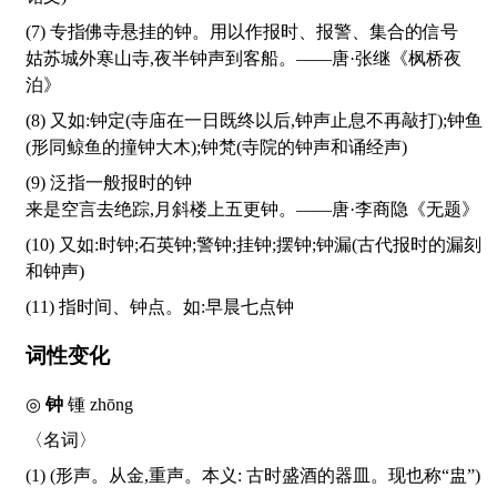
(7) 专指佛寺悬挂的钟。用以作报时、报警、集合的信号
姑苏城外寒山寺,夜半钟声到客船。——唐·张继《枫桥夜
泊》
(8) 又如:钟定(寺庙在一日既终以后,钟声止息不再敲打);钟鱼
(形同鲸鱼的撞钟大木);钟梵(寺院的钟声和诵经声)
(9) 泛指一般报时的钟
来是空言去绝踪,月斜楼上五更钟。——唐·李商隐《无题》
(10) 又如:时钟;石英钟;警钟;挂钟;摆钟;钟漏(古代报时的漏刻
和钟声)
(11) 指时间、钟点。如:早晨七点钟
词性变化
◎
钟
锺
zhōng
〈名词〉
(1) (形声。从金,重声。本义: 古时盛酒的器皿。现也称“盅”)