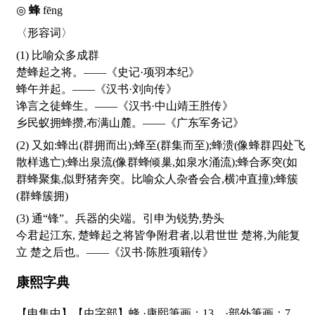
◎
蜂
fēng
〈形容词〉
(1) 比喻众多成群
楚蜂起之将。——《史记·项羽本纪》
蜂午并起。——《汉书·刘向传》
谗言之徒蜂生。——《汉书·中山靖王胜传》
乡民蚁拥蜂攒,布满山麓。——《广东军务记》
(2) 又如:蜂出(群拥而出);蜂至(群集而至);蜂溃(像蜂群四处飞
散样逃亡);蜂出泉流(像群蜂倾巢,如泉水涌流);蜂合豕突(如
群蜂聚集,似野猪奔突。比喻众人杂沓会合,横冲直撞);蜂簇
(群蜂簇拥)
(3) 通“锋”。兵器的尖端。引申为锐势,势头
今君起江东, 楚蜂起之将皆争附君者,以君世世 楚将,为能复
立 楚之后也。——《汉书·陈胜项籍传》
康熙字典
【申集中】【虫字部】蜂 ·康熙筆画：13 ·部外筆画：7