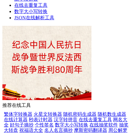
在线去重复工具
数字大小写转换
JSON在线解析工具
推荐在线工具
繁体字转换器
火星文转换器
随机密码生成器
随机数生成器
在线计算器
秒表计时器
汉字转拼音
在线去重复工具
网名大
全
好句子摘抄
个性签名
数字大小写转换
在线抽奖软件
抽奖
大转盘
祝福语大全
名人名言摘抄
摩斯密码翻译器
周公解梦