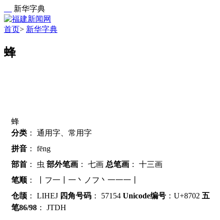
新华字典
首页
>
新华字典
蜂
蜂
分类
：
通用字、常用字
拼音
：
fēng
部首
：
虫
部外笔画
：
七画
总笔画
：
十三画
笔顺
：
丨フ一丨一丶ノフ丶一一一丨
仓颉
：
LIHEJ
四角号码
：
57154
Unicode编号
：U+8702
五
笔86/98
：
JTDH