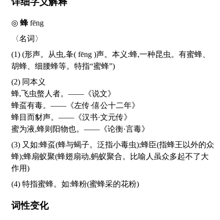
详细字义解释
◎
蜂
fēng
〈名词〉
(1) (形声。从虫,夆(
fēng
)声。本义:蜂,一种昆虫。有蜜蜂、
胡蜂、细腰蜂等。特指“蜜蜂”)
(2) 同本义
蜂,飞虫螫人者。——《说文》
蜂虿有毒。——《左传·僖公十二年》
蜂目而豺声。——《汉书·文元传》
蜜为液,蜂则阳物也。——《论衡·言毒》
(3) 又如:蜂虿(蜂与蝎子。泛指小毒虫);蜂臣(指蜂王以外的众
蜂);蜂扇蚁聚(蜂翅扇动,蚂蚁聚合。比喻人虽众多起不了大
作用)
(4) 特指蜜蜂。如:蜂粉(蜜蜂采的花粉)
词性变化