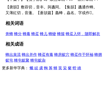
【唐韻】敷容切，音丰。與蠭同。【集韻】蠭通作蜂。
又薄紅切，音蓬。【蒼頡篇】螽蜂，蟲名。字或作
𧓶
。
相关词语
奔蜂
蜂分
蜂毒
蜂虿
蜂儿
蜂蜨
蜂簇
蜂虿入怀﹐随即解衣
相关成语
蜂出泉流
蜂出并作
蜂虿有毒
蜂房蚁穴
蜂虿作于怀袖
蜂拥
蚁屯
蜂屯蚁聚
蜂屯蚁杂
更多新华字典：
蛾
綐
虡
蜔
筹
蛼
筴
筞
粲
蜌
綘