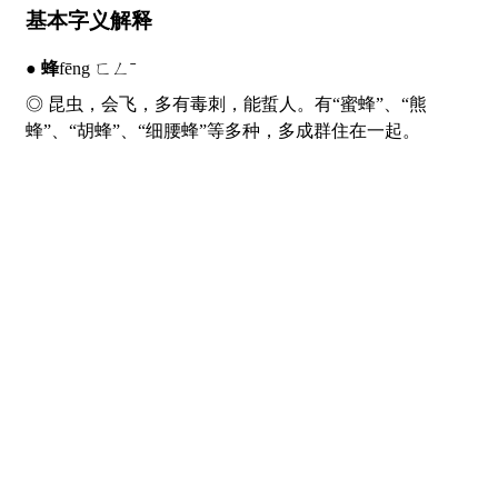
基本字义解释
●
蜂
fēng ㄈㄥˉ
◎ 昆虫，会飞，多有毒刺，能蜇人。有“蜜蜂”、“熊
蜂”、“胡蜂”、“细腰蜂”等多种，多成群住在一起。