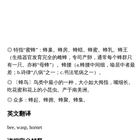
◎ 特指“蜜蜂”：
蜂
巢。
蜂
房。
蜂
蜡。
蜂
蜜。
蜂
乳。
蜂
王
（生殖器官发育完全的雌蜂，专司产卵，通常每个蜂群只
有一只。亦称“母蜂”）。
蜂
腰（a.蜂腰中间细，喻居中者最
差；b.诗律“八病”之一；c.书法笔病之一）。
◎ 〔
蜂
鸟〕鸟类中最小的一种，大小如大拇指，嘴细长。
吃花蜜和花上的小昆虫。产于南美洲。
◎ 众多：
蜂
起。
蜂
拥。
蜂
聚。
蜂
集。
英文翻译
bee, wasp, hornet