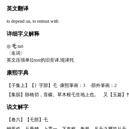
英文翻译
to depend on, to entrust with
详细字义解释
◎
乇
tuō
〈名词〉
英文压强单位torr的旧音译,现译托
康熙字典
【子集上】【丿字部】乇 ·康熙筆画：3 ·部外筆画：2
【集韻】陟格切，音磔。草木根乇生地上也。 又【玉篇
说文解字
【卷六】【乇部】
乇
艸葉也。从垂穗，上貫一，下有根。象形。凡乇之屬皆从乇