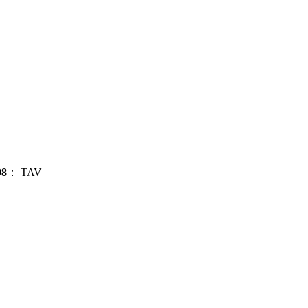
98
：
TAV