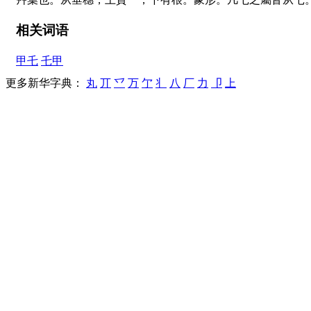
相关词语
甲乇
乇甲
更多新华字典：
丸
丌
乊
万
亇
丬
八
厂
力
卩
上