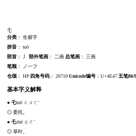
乇
分类
：
生僻字
拼音
：
tuō
部首
：
丿
部外笔画
：
二画
总笔画
：
三画
笔顺
：
ノ一フ
仓颉
：
HP
四角号码
：
20710
Unicode编号
：U+4E47
五笔86/
基本字义解释
●
乇
tuō ㄊㄨㄛˉ
◎ 委托。
●
乇
zhé ㄓㄜˊ
◎ 草叶。