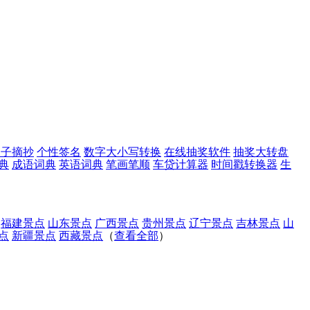
句子摘抄
个性签名
数字大小写转换
在线抽奖软件
抽奖大转盘
典
成语词典
英语词典
笔画笔顺
车贷计算器
时间戳转换器
生
福建景点
山东景点
广西景点
贵州景点
辽宁景点
吉林景点
山
点
新疆景点
西藏景点
（
查看全部
）