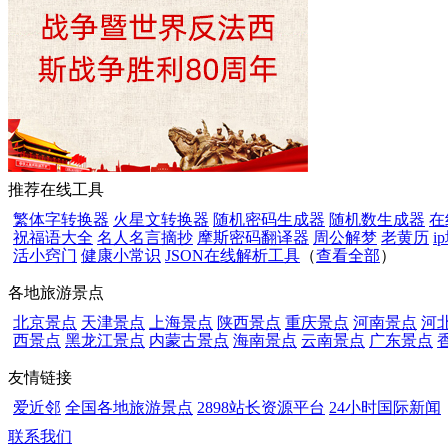
推荐在线工具
繁体字转换器
火星文转换器
随机密码生成器
随机数生成器
在
祝福语大全
名人名言摘抄
摩斯密码翻译器
周公解梦
老黄历
i
活小窍门
健康小常识
JSON在线解析工具
（
查看全部
）
各地旅游景点
北京景点
天津景点
上海景点
陕西景点
重庆景点
河南景点
河
西景点
黑龙江景点
内蒙古景点
海南景点
云南景点
广东景点
友情链接
爱近邻
全国各地旅游景点
2898站长资源平台
24小时国际新闻
联系我们