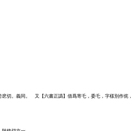
】竹戹切。義同。 又【六書正譌】借爲寄乇，委乇，字樣別作侂
。陟格切文一