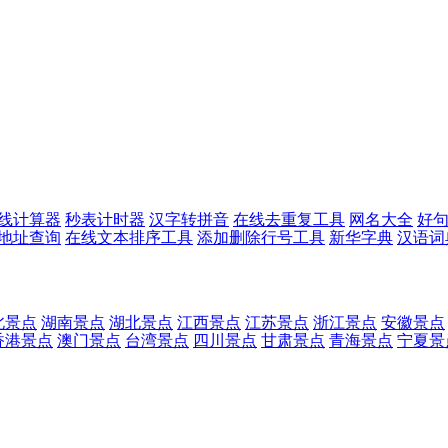
线计算器
秒表计时器
汉字转拼音
在线去重复工具
网名大全
好
p地址查询
在线文本排序工具
添加删除行号工具
新华字典
汉语词
北景点
湖南景点
湖北景点
江西景点
江苏景点
浙江景点
安徽景点
香港景点
澳门景点
台湾景点
四川景点
甘肃景点
青海景点
宁夏景