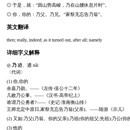
◎ 于是，就：“因山势高峻，
乃
在山腰休息片时”。
◎ 你，你的：
乃
父。
乃
兄。“家祭无忘告
乃
翁”。
英文翻译
then; really, indeed; as it turned out, after all; namely
详细字义解释
◎
乃
廼、迺
nǎi
〈代词〉
(1) 你,你的
余嘉乃勋。——《左传·僖公十二年》
几败乃公事。——《汉书·高帝纪上》
谁谓乃公勇者?——《史记·淮南衡山传》
王师北定中原日,家祭无忘告乃翁(父亲)。——陆游《示儿》
(2) 又如:乃父(乃翁。你的父亲);乃祖(你的祖父;先祖);乃公(你
(3) 他的