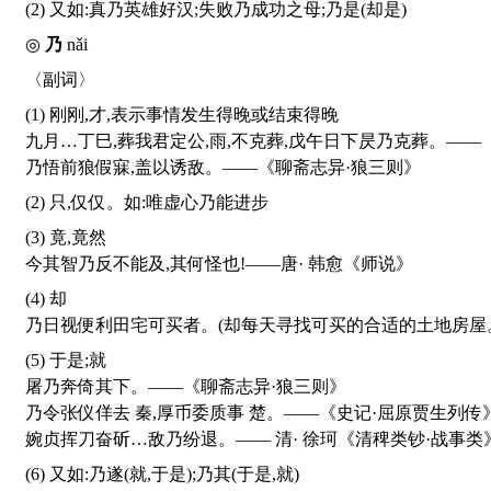
(2) 又如:真乃英雄好汉;失败乃成功之母;乃是(却是)
◎
乃
nǎi
〈副词〉
(1) 刚刚,才,表示事情发生得晚或结束得晚
九月…丁巳,葬我君定公,雨,不克葬,戊午日下昃乃克葬。——
乃悟前狼假寐,盖以诱敌。——《聊斋志异·狼三则》
(2) 只,仅仅。如:唯虚心乃能进步
(3) 竟,竟然
今其智乃反不能及,其何怪也!——唐· 韩愈《师说》
(4) 却
乃日视便利田宅可买者。(却每天寻找可买的合适的土地房屋。
(5) 于是;就
屠乃奔倚其下。——《聊斋志异·狼三则》
乃令张仪佯去 秦,厚币委质事 楚。——《史记·屈原贾生列传
婉贞挥刀奋斫…敌乃纷退。—— 清· 徐珂《清稗类钞·战事类
(6) 又如:乃遂(就,于是);乃其(于是,就)