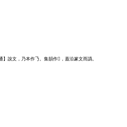
通】說文，乃本作
𠄎
。集韻作
𢎗
，蓋沿篆文而譌。