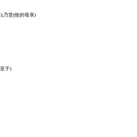
亲);乃堂(他的母亲)
(至于)