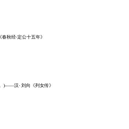
《春秋经·定公十五年》
)——汉· 刘向《列女传》
》
》