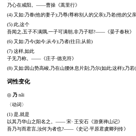
乃心在咸阳。——曹操《蒿里行》
(4) 又如:乃眷(他的妻子);乃尊(尊称别人的父亲);乃老(他的父
(5) 此,这个
吾闻之,五子不满隅,一子可满朝,非乃子耶?——《晏子春秋》
(6) 又如:乃今(如今;从今);乃者(往日;从前)
(7) 这样,如此
子无乃称。——《庄子·德充符》
(8) 又如:因山势高峻,乃在山腰休息片刻;乃尔(如此;这样);乃若
词性变化
◎
乃
nǎi
〈动词〉
(1) 是,就是
以其乃华山之阳名之。—— 宋· 王安石《游褒禅山记》
吾乃与而君言,汝何为者也?——《史记·平原君虞卿列传》