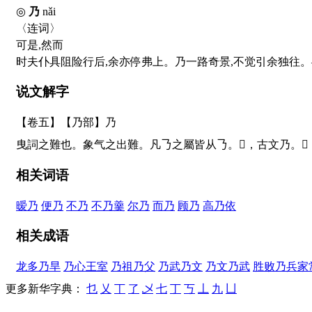
◎
乃
nǎi
〈连词〉
可是,然而
时夫仆具阻险行后,余亦停弗上。乃一路奇景,不觉引余独往
说文解字
【卷五】【乃部】
乃
曳詞之難也。象气之出難。凡
𠄎
之屬皆从
𠄎
。
𢎧
，古文乃。
𠄕
相关词语
暧乃
便乃
不乃
不乃羹
尔乃
而乃
顾乃
高乃依
相关成语
龙多乃旱
乃心王室
乃祖乃父
乃武乃文
乃文乃武
胜败乃兵家
更多新华字典：
乜
乂
丅
了
乄
七
丁
丂
丄
九
凵