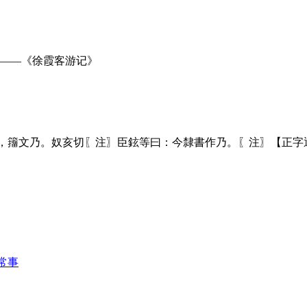
。——《徐霞客游记》
，籒文乃。奴亥切〖注〗臣鉉等曰：今隸書作乃。〖注〗【正字
常事