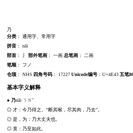
乃
分类
：
通用字、常用字
拼音
：
năi
部首
：
丿
部外笔画
：
一画
总笔画
：
二画
笔顺
：
フノ
仓颉
：
NHS
四角号码
：
17227
Unicode编号
：U+4E43
五笔86
基本字义解释
●
乃
nǎi ㄋㄞˇ
◎ 才：今
乃
得之。“断其喉，尽其肉，
乃
去”。
◎ 是，为：
乃
大丈夫也。
◎ 竟：
乃
至如此。