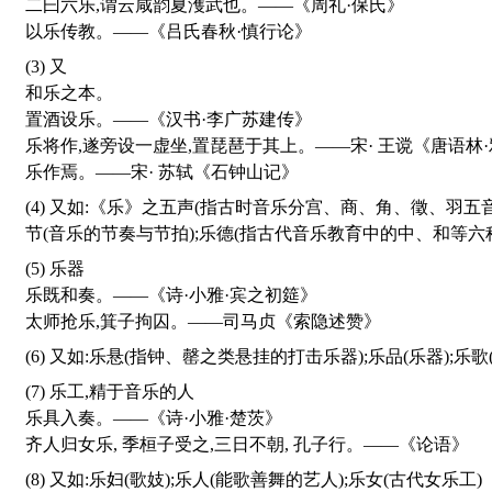
二曰六乐,谓云咸韵夏濩武也。——《周礼·保氏》
以乐传教。——《吕氏春秋·慎行论》
(3) 又
和乐之本。
置酒设乐。——《汉书·李广苏建传》
乐将作,遂旁设一虚坐,置琵琶于其上。——宋· 王谠《唐语林
乐作焉。——宋· 苏轼《石钟山记》
(4) 又如:《乐》之五声(指古时音乐分宫、商、角、徵、羽五音);《乐记》(《礼记》中的篇名。简述了音乐起源及作用,是我国最早的音乐论著之一);乐官(古代管理音乐的官员或官署);乐
节(音乐的节奏与节拍);乐德(指古代音乐教育中的中、和等六种
(5) 乐器
乐既和奏。——《诗·小雅·宾之初筵》
太师抢乐,箕子拘囚。——司马贞《索隐述赞》
(6) 又如:乐悬(指钟、罄之类悬挂的打击乐器);乐品(乐器);乐
(7) 乐工,精于音乐的人
乐具入奏。——《诗·小雅·楚茨》
齐人归女乐, 季桓子受之,三日不朝, 孔子行。——《论语》
(8) 又如:乐妇(歌妓);乐人(能歌善舞的艺人);乐女(古代女乐工)