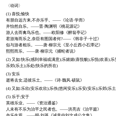
〈动词〉
(1) 喜悦;愉快
有朋自远方来,不亦乐乎。——《论语·学而》
并怡然自乐。——晋·陶渊明《桃花源记》
游人去而禽鸟乐也。——欧阳修《醉翁亭记》
君游海而乐之,奈臣有图国者何?——《韩非子·十过》
似与游者相乐。——唐·柳宗元《至小丘西小石潭记》
熙熙而乐。——唐·柳宗元《捕蛇者说》
(2) 又如:快乐(感到幸福或满意);乐嬉嬉(喜悦貌);乐悦(欢喜);乐笑(欢笑);乐胥(喜乐);乐哈哈(形容喜笑的样子);乐好(爱好);乐志(愉悦心志)乐心(心里快乐);乐利(快乐与利益);乐易(和乐平易);
乐郊(乐土);乐处(快乐的所在)
(3) 安乐
逝将去女,适彼乐土。——《诗·魏风·硕鼠》
(4) 又如:乐欣(安乐欢欣);乐佚(悠闲安乐);乐安(安乐);乐
(5) 乐于;安于
英雄乐业。——《资治通鉴》
人未有不乐为治平之民者也。——洪亮吉《治平篇》
亦乐生焉。——明·刘基《诚意伯刘文成公文集》