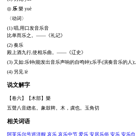
◎
乐
樂
yuè
〈动词〉
(1) 唱,用口发音乐音
比单而乐之。——《礼记》
(2) 奏乐
殿上酒九行,使相乐曲。——《辽史》
(3) 又如:乐钟(能发出音乐声响的自鸣钟);乐手(演奏音乐的人
(4) 另见
lè
说文解字
【卷六】【木部】
樂
五聲八音緫名。象鼓鞞。木，虡也。玉角切
相关词语
阿芙乐尔号巡洋舰
哀乐
哀乐中节
爱乐
安居乐俗
安乐
安乐巾