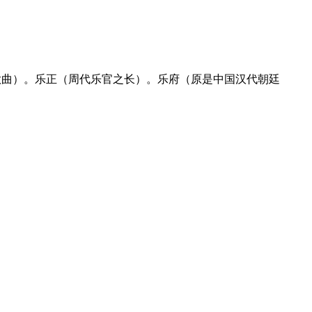
歌曲）。
乐
正（周代乐官之长）。
乐
府（原是中国汉代朝廷