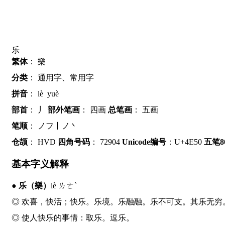
乐
繁体
：
樂
分类
：
通用字、常用字
拼音
：
lè
yuè
部首
：
丿
部外笔画
：
四画
总笔画
：
五画
笔顺
：
ノフ丨ノ丶
仓颉
：
HVD
四角号码
：
72904
Unicode编号
：U+4E50
五笔86
基本字义解释
●
乐
（樂）
lè ㄌㄜˋ
◎ 欢喜，快活；快
乐
。
乐
境。
乐
融融。
乐
不可支。其
乐
无穷
◎ 使人快乐的事情：取
乐
。逗
乐
。