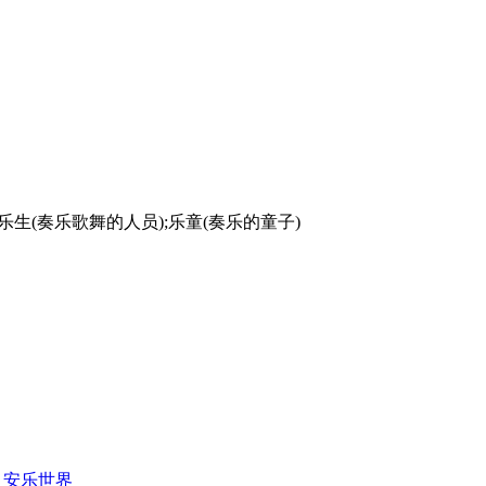
);乐生(奏乐歌舞的人员);乐童(奏乐的童子)
安乐世界