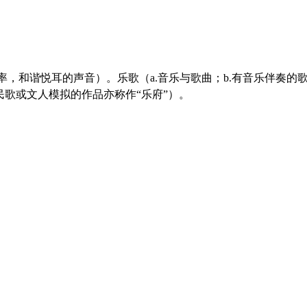
率，和谐悦耳的声音）。
乐
歌（a.音乐与歌曲；b.有音乐伴奏的
歌或文人模拟的作品亦称作“乐府”）。