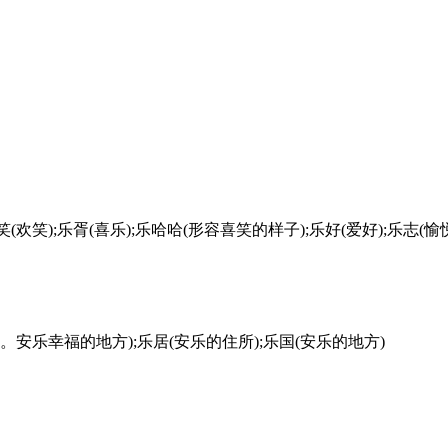
郊(乐土。安乐幸福的地方);乐居(安乐的住所);乐国(安乐的地方)