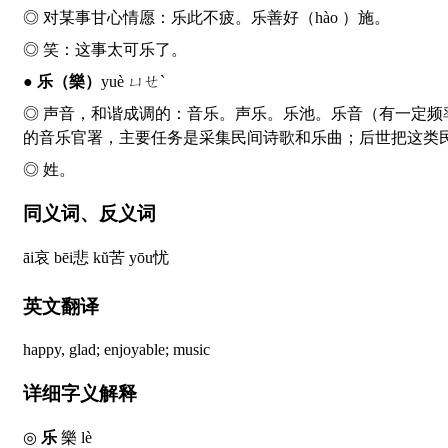
◎ 对某事甘心情愿：
乐
此不疲。
乐
善好（
hào
）施。
◎ 笑：这事太可
乐
了。
●
乐
（樂）
yuè ㄩㄝˋ
◎ 声音，和谐成调的：音
乐
。声
乐
。
乐
池。
乐
音（有一定频
的音乐官署，主要任务是采集民间诗歌和乐曲；后世把这类民
◎ 姓。
同义词、反义词
āi
哀
bēi
悲
kŭ
苦
yōu
忧
英文翻译
happy, glad; enjoyable; music
详细字义解释
◎
乐
樂
lè