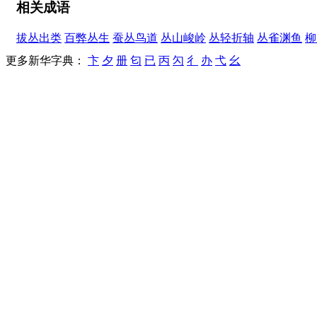
相关成语
拔丛出类
百弊丛生
蚕丛鸟道
丛山峻岭
丛轻折轴
丛雀渊鱼
柳
更多新华字典：
卞
夕
册
匂
已
丙
勽
彳
办
弋
幺