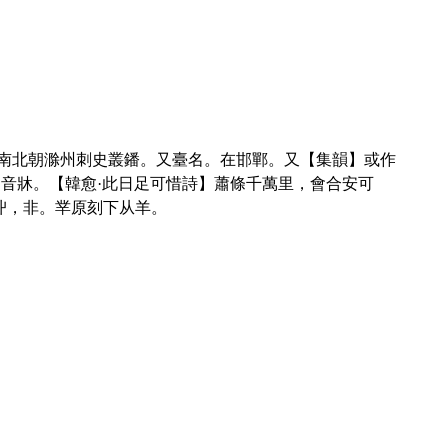
。南北朝滁州刺史叢鐇。又臺名。在邯鄲。又【集韻】或作
音牀。【韓愈·此日足可惜詩】蕭條千萬里，會合安可
丱，非。丵原刻下从羊。