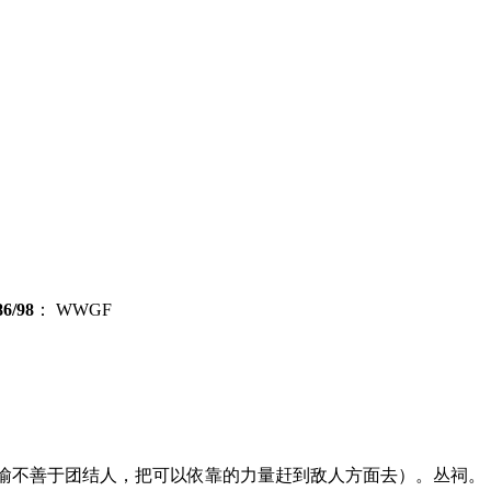
6/98
：
WWGF
喻不善于团结人，把可以依靠的力量赶到敌人方面去）。
丛
祠。