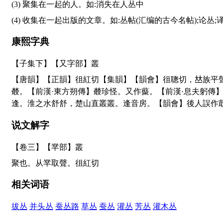
(3) 聚集在一起的人。如:消失在人丛中
(4) 收集在一起出版的文章。如:丛帖(汇编的古今名帖);论丛;
康熙字典
【子集下】【又字部】叢
【唐韻】【正韻】徂紅切【集韻】【韻會】徂聰切，
𠀤
族平
樷。【前漢·東方朔傳】樷珍怪。又作藂。【前漢·息夫躬傳
逢。淮之水舒舒，楚山直叢叢。逢音房。【韻會】後人誤作
说文解字
【卷三】【丵部】
叢
聚也。从丵取聲。徂紅切
相关词语
拔丛
并头丛
蚕丛路
草丛
蚕丛
灌丛
芳丛
灌木丛