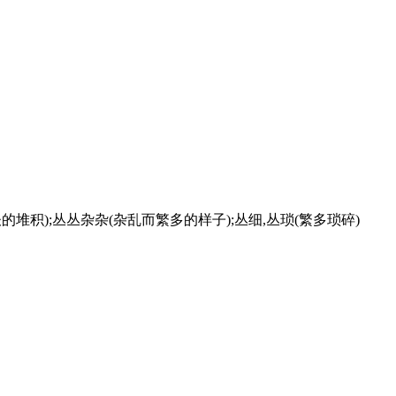
杂谈的堆积);丛丛杂杂(杂乱而繁多的样子);丛细,丛琐(繁多琐碎)