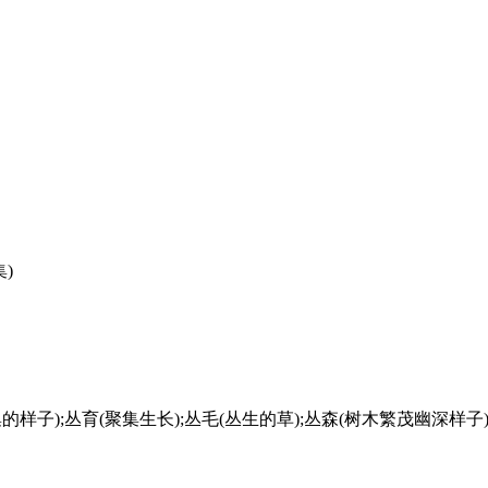
)
(聚集的样子);丛育(聚集生长);丛毛(丛生的草);丛森(树木繁茂幽深样子