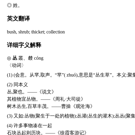
◎ 姓。
英文翻译
bush, shrub; thicket; collection
详细字义解释
◎
丛
叢、樷
cóng
〈动词〉
(1) (会意。从丵,取声。“丵”(
zhuó
),意思是“丛生草”。本义:聚集
(2) 同本义
丛,聚也。——《说文》
其植物宜丛物。——《周礼·大司徒》
树木丛生,百草丰茂。——曹操《观沧海》
(3) 又如:丛物(聚生于一处的植物);丛灌(丛生的灌木);丛丛
(4) 许多事物凑在一起
石块丛起则历块。——《徐霞客游记》