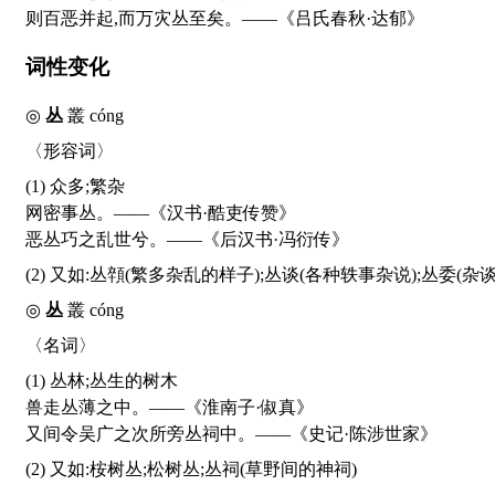
则百恶并起,而万灾丛至矣。——《吕氏春秋·达郁》
词性变化
◎
丛
叢
cóng
〈形容词〉
(1) 众多;繁杂
网密事丛。——《汉书·酷吏传赞》
恶丛巧之乱世兮。——《后汉书·冯衍传》
(2) 又如:丛顇(繁多杂乱的样子);丛谈(各种轶事杂说);丛委(
◎
丛
叢
cóng
〈名词〉
(1) 丛林;丛生的树木
兽走丛薄之中。——《淮南子·俶真》
又间令吴广之次所旁丛祠中。——《史记·陈涉世家》
(2) 又如:桉树丛;松树丛;丛祠(草野间的神祠)