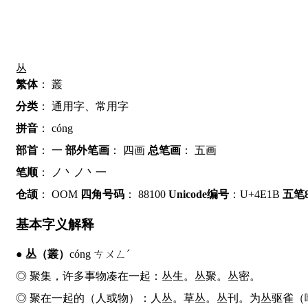
丛
繁体
：
叢
分类
：
通用字、常用字
拼音
：
cóng
部首
：
一
部外笔画
：
四画
总笔画
：
五画
笔顺
：
ノ丶ノ丶一
仓颉
：
OOM
四角号码
：
88100
Unicode编号
：U+4E1B
五笔8
基本字义解释
●
丛
（叢）
cóng ㄘㄨㄥˊ
◎ 聚集，许多事物凑在一起：
丛
生。
丛
聚。
丛
密。
◎ 聚在一起的（人或物）：人
丛
。草
丛
。
丛
刊。为
丛
驱雀（