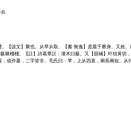
译丛
聲。【說文】聚也。从丵从取。【書·無逸】是叢于厥身。又姓
】藂棘棧棧。【註】詩葛覃註：灌木曰藂。又【韻補】叶徂黃切，
菆，或作蕞，二字皆非。毛氏曰：丵，上从四直，兩長兩短。从