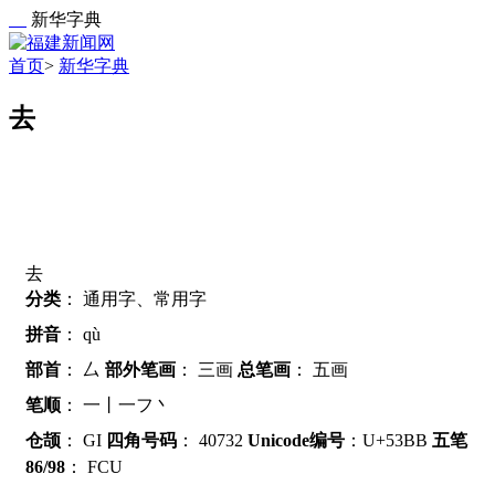
新华字典
首页
>
新华字典
去
去
分类
：
通用字、常用字
拼音
：
qù
部首
：
厶
部外笔画
：
三画
总笔画
：
五画
笔顺
：
一丨一フ丶
仓颉
：
GI
四角号码
：
40732
Unicode编号
：U+53BB
五笔
86/98
：
FCU