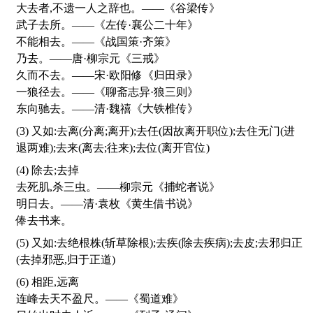
大去者,不遗一人之辞也。——《谷梁传》
武子去所。——《左传·襄公二十年》
不能相去。——《战国策·齐策》
乃去。——唐·柳宗元《三戒》
久而不去。——宋·欧阳修《归田录》
一狼径去。——《聊斋志异·狼三则》
东向驰去。——清·魏禧《大铁椎传》
(3) 又如:去离(分离;离开);去任(因故离开职位);去住无门(进
退两难);去来(离去;往来);去位(离开官位)
(4) 除去;去掉
去死肌,杀三虫。——柳宗元《捕蛇者说》
明日去。——清·袁枚《黄生借书说》
俸去书来。
(5) 又如:去绝根株(斩草除根);去疾(除去疾病);去皮;去邪归正
(去掉邪恶,归于正道)
(6) 相距,远离
连峰去天不盈尺。——《蜀道难》