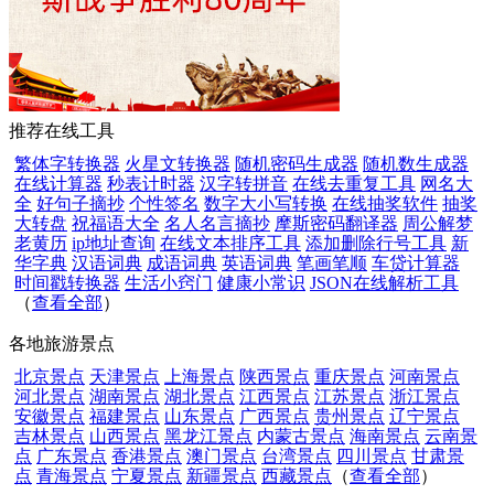
推荐在线工具
繁体字转换器
火星文转换器
随机密码生成器
随机数生成器
在线计算器
秒表计时器
汉字转拼音
在线去重复工具
网名大
全
好句子摘抄
个性签名
数字大小写转换
在线抽奖软件
抽奖
大转盘
祝福语大全
名人名言摘抄
摩斯密码翻译器
周公解梦
老黄历
ip地址查询
在线文本排序工具
添加删除行号工具
新
华字典
汉语词典
成语词典
英语词典
笔画笔顺
车贷计算器
时间戳转换器
生活小窍门
健康小常识
JSON在线解析工具
（
查看全部
）
各地旅游景点
北京景点
天津景点
上海景点
陕西景点
重庆景点
河南景点
河北景点
湖南景点
湖北景点
江西景点
江苏景点
浙江景点
安徽景点
福建景点
山东景点
广西景点
贵州景点
辽宁景点
吉林景点
山西景点
黑龙江景点
内蒙古景点
海南景点
云南景
点
广东景点
香港景点
澳门景点
台湾景点
四川景点
甘肃景
点
青海景点
宁夏景点
新疆景点
西藏景点
（
查看全部
）