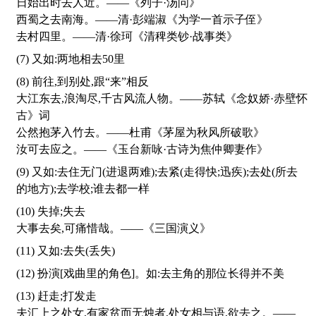
日始出时去人近。——《列子·汤问》
西蜀之去南海。——清·彭端淑《为学一首示子侄》
去村四里。——清·徐珂《清稗类钞·战事类》
(7) 又如:两地相去50里
(8) 前往,到别处,跟“来”相反
大江东去,浪淘尽,千古风流人物。——苏轼《念奴娇·赤壁怀
古》词
公然抱茅入竹去。——杜甫《茅屋为秋风所破歌》
汝可去应之。——《玉台新咏·古诗为焦仲卿妻作》
(9) 又如:去住无门(进退两难);去紧(走得快;迅疾);去处(所去
的地方);去学校;谁去都一样
(10) 失掉;失去
大事去矣,可痛惜哉。——《三国演义》
(11) 又如:去失(丢失)
(12) 扮演[戏曲里的角色]。如:去主角的那位长得并不美
(13) 赶走;打发走
夫汇上之处女,有家贫而无烛者,处女相与语,欲去之。——