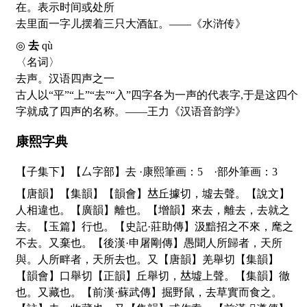
在。表示时间或处所
去里面一字儿摆着三只大酒缸。——《水浒传》
◎
去
qù
〈名词〉
去声。汉语四声之一
古人以“平”“上”“去”“入”四字各为一声的代表字,于是这四个
字就成了四声的名称。——王力《汉语音韵学》
康熙字典
【子集下】【厶字部】去 ·康熙筆画：5 ·部外筆画：3
【唐韻】【集韻】【韻會】
𠀤
丘據切，墟去聲。【說文】
人相違也。【廣韻】離也。【增韻】來去，離去，去就之
去。【玉篇】行也。【史記·莊助傳】汲黯招之不來，麾之
不去。又棄也。【後漢·申屠剛傳】愚聞人所歸者，天所
與。人所畔者，天所去也。又【唐韻】羌舉切【集韻】
【韻會】口舉切【正韻】丘舉切，
𠀤
墟上聲。【集韻】徹
也。又藏也。【前漢·蘇武傳】掘野鼠，去草實而食之。