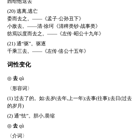
西给他送去
(20) 逃离,逃亡
委而去之。——《孟子·公孙丑下》
小敌去。——清·徐珂《清稗类钞·战事类》
纺焉以度而去之。——《左传·昭公十九年》
(21) 通“驱”。驱逐
千乘三去。——《左传·僖公十五年》
词性变化
◎
去
qù
〈形容词〉
(1) 过去了的。如:去岁(去年,上一年);去事(往事);去日(过去
的岁月)
(2) 通“怯”。胆小,畏缩
◎
去
qù
〈介词〉