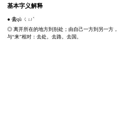
基本字义解释
●
去
qù ㄑㄩˋ
◎ 离开所在的地方到别处；由自己一方到另一方，
与“来”相对：
去
处。
去
路。
去
国。