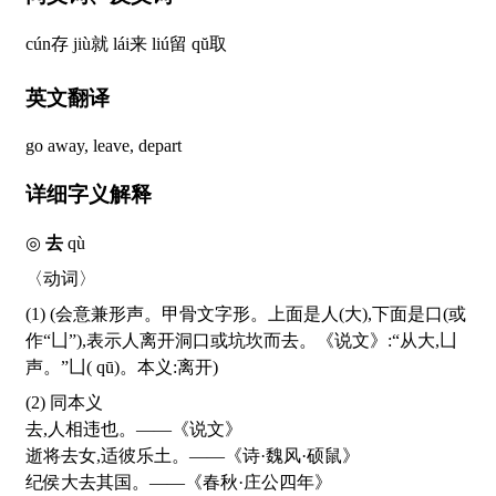
cún
存
jiù
就
lái
来
liú
留
qŭ
取
英文翻译
go away, leave, depart
详细字义解释
◎
去
qù
〈动词〉
(1) (会意兼形声。甲骨文字形。上面是人(大),下面是口(或
作“凵”),表示人离开洞口或坑坎而去。《说文》:“从大,凵
声。”凵(
qū
)。本义:离开)
(2) 同本义
去,人相违也。——《说文》
逝将去女,适彼乐土。——《诗·魏风·硕鼠》
纪侯大去其国。——《春秋·庄公四年》