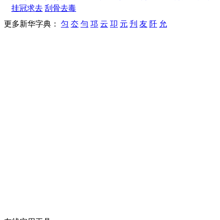
挂冠求去
刮骨去毒
更多新华字典：
匀
厺
勻
邛
云
卭
元
刋
友
阡
允