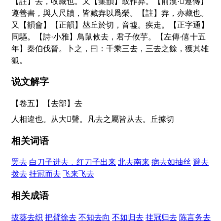
【註】去，收藏也。又【集韻】或作弆。【前漢·
𨻰
遵傳】
遵善書，與人尺牘，皆藏弆以爲榮。【註】弆，亦藏也。
又【韻會】【正韻】
𠀤
丘於切，音墟。疾走。【正字通】
同驅。【詩·小雅】鳥鼠攸去，君子攸芋。【左傳·僖十五
年】秦伯伐晉。卜之，曰：千乘三去，三去之餘，獲其雄
狐。
说文解字
【卷五】【去部】
去
人相違也。从大
𠙴
聲。凡去之屬皆从去。丘據切
相关词语
罢去
白刀子进去﹐红刀子出来
北去南来
病去如抽丝
避去
拨去
挂冠而去
飞来飞去
相关成语
拔葵去织
把臂徐去
不知去向
不如归去
挂冠归去
陈言务去