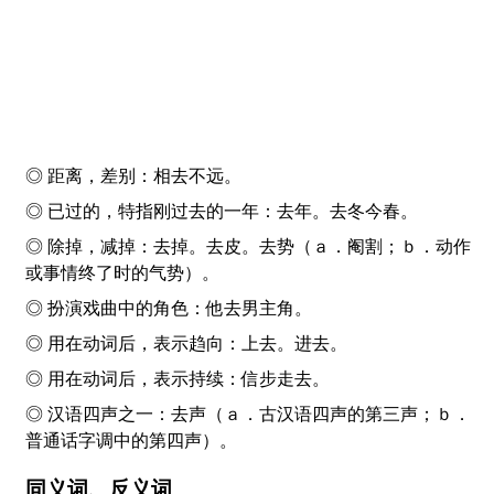
◎ 距离，差别：相
去
不远。
◎ 已过的，特指刚过去的一年：
去
年。
去
冬今春。
◎ 除掉，减掉：
去
掉。
去
皮。
去
势（ａ．阉割；ｂ．动作
或事情终了时的气势）。
◎ 扮演戏曲中的角色：他
去
男主角。
◎ 用在动词后，表示趋向：上
去
。进
去
。
◎ 用在动词后，表示持续：信步走
去
。
◎ 汉语四声之一：
去
声（ａ．古汉语四声的第三声；ｂ．
普通话字调中的第四声）。
同义词、反义词