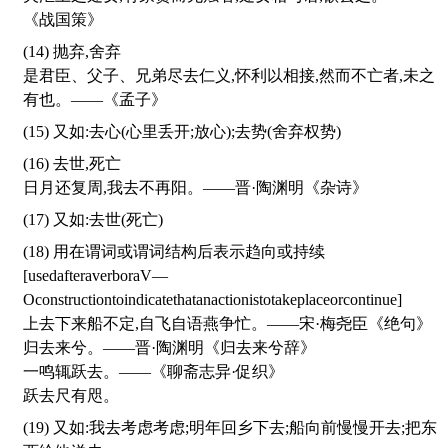
《战国策》
(14) 抛弃,舍弃
是君臣、父子、兄弟尽去仁义,怀利以相接,然而不亡者,未之
有也。——《孟子》
(15) 又如:去心(心里丢开;放心);去势(舍弃权势)
(16) 去世,死亡
日月还复周,我去不再阳。——晋·陶渊明《杂诗》
(17) 又如:去世(死亡)
(18) 用在谓词或谓词结构后表示趋向或持续
[usedafteraverboraV—
Oconstructiontoindicatethatanactionistotakeplaceorcontinue]
上去下来船不定,自飞自语燕争忙。——宋·梅尧臣《绝句》
归去来兮。——晋·陶渊明《归去来兮辞》
一鸣辄跃去。——《聊斋志异·促织》
跃去尺有咫。
(19) 又如:我去考虑考虑;明年回乡下去;船向前慢慢开去;把东