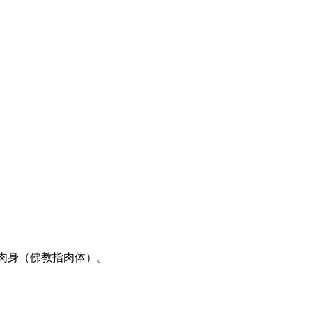
肉
身（佛教指肉体）。