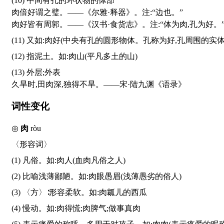
(10) 中间有孔的环状物的体部
肉倍好谓之璧。——《尔雅·释器》。注:“边也。”
肉好皆有周郭。——《汉书·食货志》。注:“体为肉,孔为好。
(11) 又如:肉好(中央有孔的圆形物体。孔称为好,孔周围的实
(12) 指泥土。如:肉山(平凡多土的山)
(13) 外层;外表
久旱时,田肉深,独得不旱。——宋·陆九渊《语录》
词性变化
◎
肉
ròu
〈形容词〉
(1) 凡俗。如:肉人(血肉凡俗之人)
(2) 比喻浅薄鄙陋。如:肉眼愚眉(浅薄愚劣的俗人)
(3) 〈方〉∶形容柔软。如:肉瓤儿的西瓜
(4) 慢动。如:肉得慌;肉脾气;做事真肉