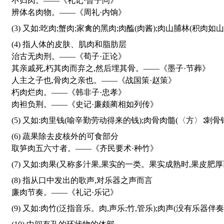
不归肉。——《礼记·曾子问》
辨体名肉物。——《周礼·内饷》
(3) 又如:吃肉;蟹肉;家禽的黑肉;肉醢(肉酱);肉山脯林(积
(4) 指人体的皮肤、肌肉和脂肪层
治古无肉刑。——《荀子·正论》
其亲戚死,朽其肉而弃之,然后埋其骨。——《墨子·节葬》
人主之子也,骨肉之亲也。——《战国策·赵策》
朽肉烂肉。——《韩非子·忠孝》
肉袒负荆。——《史记·廉颇蔺相如列传》
(5) 又如:肉里钱(喻辛勤劳动得来的钱);肉骨肉髓(〈方〉∶刺
(6) 蔬果除去皮核外的可食部分
取笋肉五六寸者。——《齐民要术·种竹》
(7) 又如:肉果(又称多汁果,果实的一类。果实成熟时,果皮肥厚
(8) 指从口中发出的歌声,对乐器之声而言
廉肉节奏。——《礼记·乐记》
(9) 又如:肉竹(泛指音乐。肉,声乐;竹,管乐);肉声(没有乐器伴