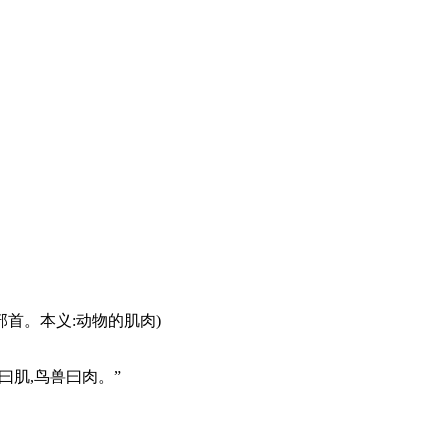
个部首。本义:动物的肌肉)
曰肌,鸟兽曰肉。”