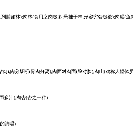
肉如山,列脯如林);肉林(食用之肉极多,悬挂于林,形容穷奢极欲);肉腥(
骨钻肉);肉分肠断(骨肉分离);肉面对肉面(脸对脸);肉山(戏称人躯体肥
而多汁);肉杏(杏之一种)
奏的清唱)