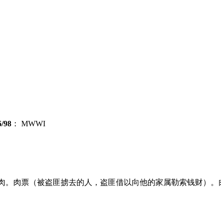
/98
：
MWWI
肉
。
肉
票（被盗匪掳去的人，盗匪借以向他的家属勒索钱财）。