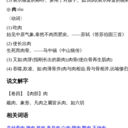
(5) 表示痛爱的称呼。多用于对孩子。如:肉肉(表示疼爱的昵称
◎
肉
ròu
〈动词〉
(1) 吃肉
始见中原气象,泰然不肉而肥矣。——苏轼《答苏伯固三首》
(2) 使长出肉
生死而肉骨。——马中锡《中山狼传》
(3) 又如:肉芽(指刚长出的新肉);肉骨(使白骨再生肌肉)
(4) 吞噬,欺凌。如:肉薄骨并(肉与肉相迫,骨与骨相并,比喻惨
说文解字
【卷四】【肉部】
肉
胾肉。象形。凡肉之屬皆从肉。如六切
相关词语
哀丝豪肉
腌肉
熬肉
鼻息肉
白肉
髀肉
鳖肉
不做肉