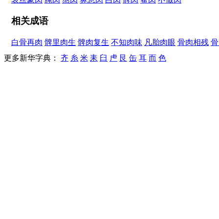
相关成语
白骨再肉
髀里肉生
髀肉复生
不知肉味
凡胎肉眼
骨肉相残
骨
更多新华字典：
齐
糸
米
耒
臼
虍
艮
缶
耳
而
色