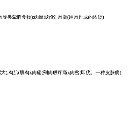
鱼肉等类荤腥食物);肉糜(肉粥);肉羹(用肉作成的浓汤)
大);肉肌(肌肉);肉痛(剜肉般疼痛);肉赘(即疣。一种皮肤病)