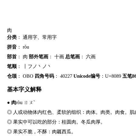
肉
分类
：
通用字、常用字
拼音
：
ròu
部首
：
肉
部外笔画
：
十画
总笔画
：
六画
笔顺
：
丨フノ丶ノ丶
仓颉
：
OBO
四角号码
：
40227
Unicode编号
：U+8089
五笔86
基本字义解释
●
肉
ròu ㄖㄡˋ
◎ 人或动物体内红色、柔软的组织：
肉
体。
肉
类。
肉
食。肌
◎ 果实中可以吃的部分：桂圆
肉
。冬瓜
肉
厚。
◎ 果实不脆，不酥：
肉
瓤西瓜。