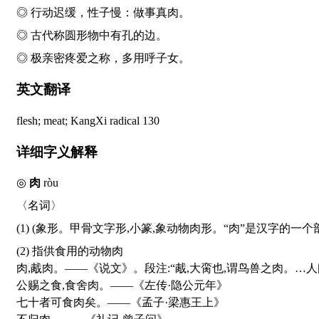
◎ 行动迟缓，性子慢：做事真
肉
。
◎ 古代称圆形物中有孔的边。
◎ 极亲密疼爱之称，多用呼子女。
英文翻译
flesh; meat; KangXi radical 130
详细字义解释
◎
肉
ròu
〈名词〉
(1) (象形。甲骨文字形,小篆,象动物肉形。“肉”是汉字的一
(2) 指供食用的动物肉
肉,胾肉。——《说文》。段注:“胾,大脔也,谓鸟兽之肉。…人
公赐之食,食舍肉。——《左传·隐公元年》
七十者可食肉矣。——《孟子·梁惠王上》