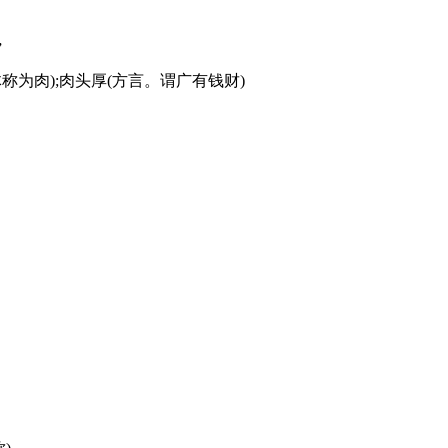
”
体称为肉);肉头厚(方言。谓广有钱财)