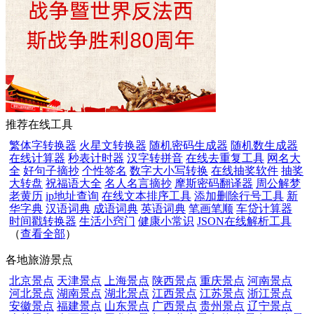
推荐在线工具
繁体字转换器
火星文转换器
随机密码生成器
随机数生成器
在线计算器
秒表计时器
汉字转拼音
在线去重复工具
网名大
全
好句子摘抄
个性签名
数字大小写转换
在线抽奖软件
抽奖
大转盘
祝福语大全
名人名言摘抄
摩斯密码翻译器
周公解梦
老黄历
ip地址查询
在线文本排序工具
添加删除行号工具
新
华字典
汉语词典
成语词典
英语词典
笔画笔顺
车贷计算器
时间戳转换器
生活小窍门
健康小常识
JSON在线解析工具
（
查看全部
）
各地旅游景点
北京景点
天津景点
上海景点
陕西景点
重庆景点
河南景点
河北景点
湖南景点
湖北景点
江西景点
江苏景点
浙江景点
安徽景点
福建景点
山东景点
广西景点
贵州景点
辽宁景点