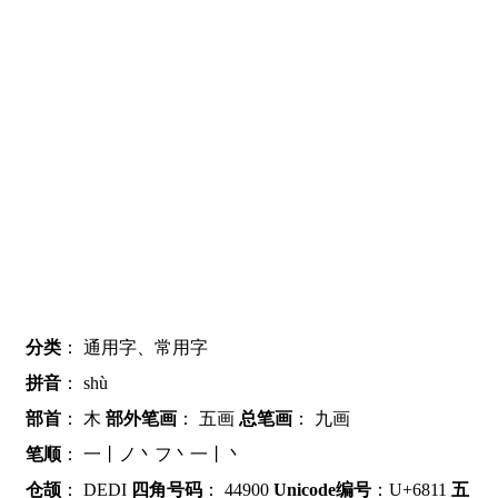
分类
：
通用字、常用字
拼音
：
shù
部首
：
木
部外笔画
：
五画
总笔画
：
九画
笔顺
：
一丨ノ丶フ丶一丨丶
仓颉
：
DEDI
四角号码
：
44900
Unicode编号
：U+6811
五