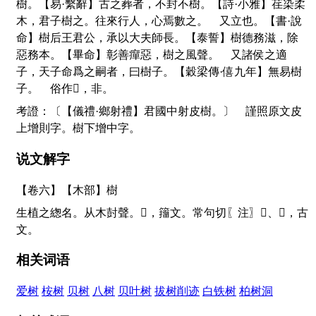
樹。【易·繫辭】古之葬者，不封不樹。【詩·小雅】荏染柔
木，君子樹之。往來行人，心焉數之。 又立也。【書·說
命】樹后王君公，承以大夫師長。【泰誓】樹德務滋，除
惡務本。【畢命】彰善癉惡，樹之風聲。 又諸侯之適
子，天子命爲之嗣者，曰樹子。【穀梁傳·僖九年】無易樹
子。 俗作
𣗳
，非。
考證：〔【儀禮·鄉射禮】君國中射皮樹。〕 謹照原文皮
上增則字。樹下增中字。
说文解字
【卷六】【木部】
樹
生植之緫名。从木尌聲。
𡬾
，籒文。常句切〖注〗
𣕒
、
𣚤
，古
文。
相关词语
爱树
桉树
贝树
八树
贝叶树
拔树削迹
白铁树
柏树洞