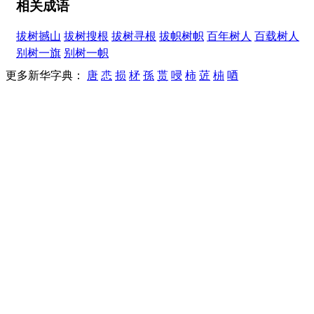
相关成语
拔树撼山
拔树搜根
拔树寻根
拔帜树帜
百年树人
百载树人
别树一旗
别树一帜
更多新华字典：
唐
怷
损
柕
孫
贳
唚
柿
菦
枾
唒