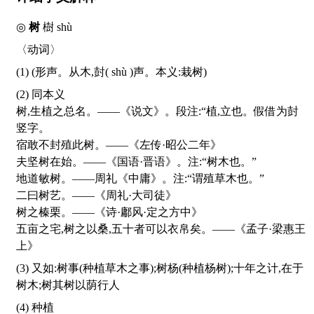
◎
树
樹
shù
〈动词〉
(1) (形声。从木,尌(
shù
)声。本义:栽树)
(2) 同本义
树,生植之总名。——《说文》。段注:“植,立也。假借为尌
竖字。
宿敢不封殖此树。——《左传·昭公二年》
夫坚树在始。——《国语·晋语》。注:“树木也。”
地道敏树。——周礼《中庸》。注:“谓殖草木也。”
二曰树艺。——《周礼·大司徒》
树之榛栗。——《诗·鄘风·定之方中》
五亩之宅,树之以桑,五十者可以衣帛矣。——《孟子·梁惠王
上》
(3) 又如:树事(种植草木之事);树杨(种植杨树);十年之计,在于
树木;树其树以荫行人
(4) 种植