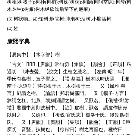
树桠(树杈子);树杪(树梢);树株(树棵);树阙(树间空隙);树簇(树
木丛生);树瘢(树木经砍伐后留下的疤痕)
(3) 树状物。如:铅树;脉管树;肺泡树;活树,小脑活树
(4) 姓
康熙字典
【辰集中】【木字部】樹
〔古文〕
𡬾
𣕒
𣚤
【唐韻】常句切【集韻】【韻會】【正韻】殊
遇切，
𠀤
殊去聲。【說文】生植之總名。【左傳·昭二年】
季氏有嘉樹，宣子譽之。【禮·祭義】樹木以時伐焉。【淮
南子·原道訓】萍樹根于水，木樹根于土。 又【爾雅·釋
宮】屛謂之樹。【論語】邦君樹塞門。 又【揚子·方言】
牀謂之杠。北燕、朝鮮閒謂之樹。 又獸名。【儀禮·鄉射
禮】君國中射則皮樹中。【註】皮樹，獸名。謂皮作樹形
以射之。 又姓也。【後魏·官氏志】樹洛于氏。後改爲樹
氏。 又【唐韻】【廣韻】【集韻】【韻會】【正韻】
𠀤
臣
庾切，音豎。扶樹也。【徐鍇曰】樹之言豎也。種樹曰