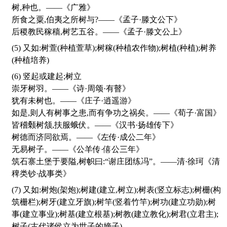
树,种也。——《广雅》
所食之粟,伯夷之所树与?——《孟子·滕文公下》
后稷教民稼穑,树艺五谷。——《孟子·滕文公上》
(5) 又如:树萱(种植萱草);树稼(种植农作物);树植(种植);树养
(种植培养)
(6) 竖起或建起;树立
崇牙树羽。——《诗·周颂·有瞽》
犹有未树也。——《庄子·逍遥游》
如是,则人有树事之患,而有争功之祸矣。——《荀子·富国》
皆稽颡树颔,扶服蛾伏。——《汉书·扬雄传下》
树德而济同欲焉。——《左传·成公二年》
无易树子。——《公羊传·僖公三年》
筑石寨土堡于要隘,树帜曰:“谢庄团练冯”。——清·徐珂《清
稗类钞·战事类》
(7) 又如:树炮(架炮);树建(建立,树立);树表(竖立标志);树栅(构
筑栅栏);树牙(建立牙旗);树竿(竖着竹竿);树功(建立功勋);树
事(建立事业);树基(建立根基);树教(建立教化);树君(立君主);
树子(古代诸侯立为世子的嫡子)