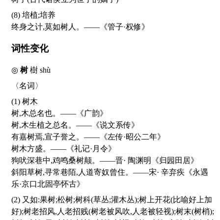
(8) 培植;培养
终身之计,莫如树人。——《管子·权修》
词性变化
◎
树
樹
shù
〈名词〉
(1) 树木
树,木总名也。——《广韵》
树,木生植之总名。——《说文系传》
有嘉树焉,宣子誉之。——《左传·昭公二年》
树木方盛。——《礼记·月令》
狗吠深巷中,鸡鸣桑树颠。——晋· 陶渊明《归园田居》
斜阳草树,寻常巷陌,人道寄奴曾住。——宋· 辛弃疾《永遇
乐·京口北固亭怀古》
(2) 又如:果树;松树;树科(草丛;灌木丛);树上开花(比喻好上加
好);树老招风,人老招贱(树老被风吹,人老被轻视);树末(树梢);