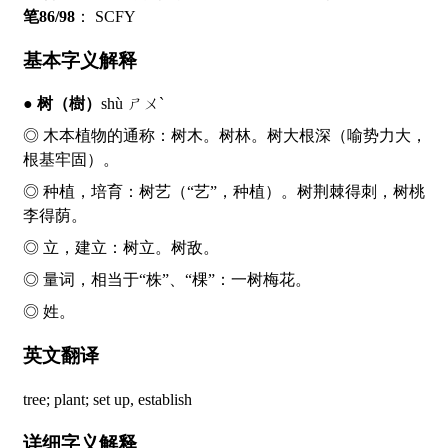
笔86/98
：
SCFY
基本字义解释
●
树
（樹）
shù ㄕㄨˋ
◎ 木本植物的通称：
树
木。
树
林。
树
大根深（喻势力大，
根基牢固）。
◎ 种植，培育：
树
艺（“艺”，种植）。
树
荆棘得刺，
树
桃
李得荫。
◎ 立，建立：
树
立。
树
敌。
◎ 量词，相当于“株”、“棵”：一
树
梅花。
◎ 姓。
英文翻译
tree; plant; set up, establish
详细字义解释