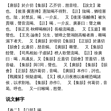
【唐韻】於介切【集韻】乙芥切，
𠀤
音噎。【說文】
㵣
也。【後漢·竇憲傳】憲隂喝不得對。【註】隂喝，猶噎塞
也。隂，於禁反。喝，一介反。 又【後漢·張酺傳】被矢
貫咽，聲音流喝。【註】喝，一介反。廣蒼曰：聲之幽
也。【張正見·秋蟬喝柳詩】長楊流喝盡。 又【玉篇】嘶
聲也。【王充·論衡】兒生，號啼之聲鴻朗高暢者壽，嘶喝
濕下者夭。 又【廣韻】於犗切【集韻】【正韻】於邁切
【韻會】幺邁切，
𠀤
音餲。【廣韻】嘶聲。 又【集韻】
饐聲。【司馬相如·子虛賦】榜人歌聲流喝。【註】徐廣
曰：喝，烏邁反。又【集韻】丘蓋切【韻會】苦蓋切，
𠀤
音磕。【集韻】與
𡁁
同，聲也。 又【廣韻】【集韻】【韻
會】【正韻】
𠀤
許葛切，音暍。【廣韻】本作
𠿒
，訶也。
【戰國策】恫疑虛喝。【又】橫人日夜務以秦權恐喝諸
侯，以求割地。【集韻】亦作
𡀽
。 又【集韻】何葛切，音
曷。呼也。 又一曰喉喝，怒聲。
说文解字
【卷二】【口部】
喝