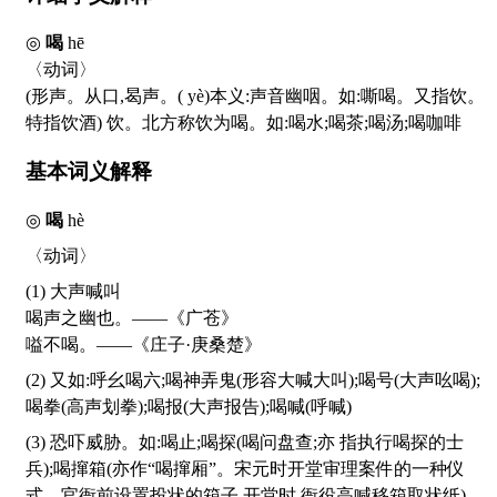
◎
喝
hē
〈动词〉
(形声。从口,曷声。(
yè
)本义:声音幽咽。如:嘶喝。又指饮。
特指饮酒) 饮。北方称饮为喝。如:喝水;喝茶;喝汤;喝咖啡
基本词义解释
◎
喝
hè
〈动词〉
(1) 大声喊叫
喝声之幽也。——《广苍》
嗌不喝。——《庄子·庚桑楚》
(2) 又如:呼幺喝六;喝神弄鬼(形容大喊大叫);喝号(大声吆喝);
喝拳(高声划拳);喝报(大声报告);喝喊(呼喊)
(3) 恐吓威胁。如:喝止;喝探(喝问盘查;亦 指执行喝探的士
兵);喝撺箱(亦作“喝撺厢”。宋元时开堂审理案件的一种仪
式。官衙前设置投状的箱子,开堂时,衙役高喊移箱取状纸)