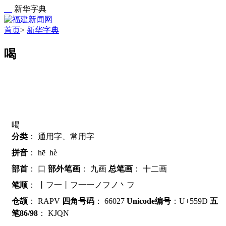
新华字典
首页
>
新华字典
喝
喝
分类
：
通用字、常用字
拼音
：
hē
hè
部首
：
口
部外笔画
：
九画
总笔画
：
十二画
笔顺
：
丨フ一丨フ一一ノフノ丶フ
仓颉
：
RAPV
四角号码
：
66027
Unicode编号
：U+559D
五
笔86/98
：
KJQN