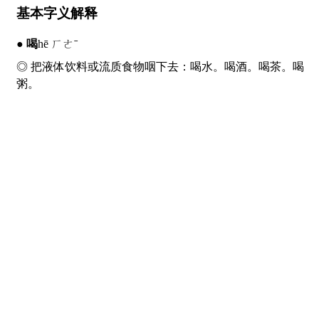
基本字义解释
●
喝
hē ㄏㄜˉ
◎ 把液体饮料或流质食物咽下去：
喝
水。
喝
酒。
喝
茶。
喝
粥。