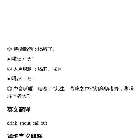
◎ 特指喝酒：
喝
醉了。
●
喝
hè ㄏㄜˋ
◎ 大声喊叫：
喝
彩。
喝
问。
●
喝
yè ㄧㄝˋ
◎ 声音嘶哑、噎塞：“儿生，号啼之声鸿朗高畅者寿，嘶
喝
湿下者夭”。
英文翻译
drink; shout, call out
详细字义解释