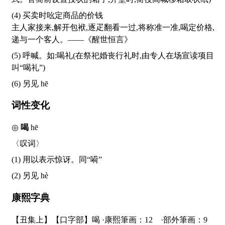
(4) 买卖时吆定商品的价钱
主人家接来,解开包袱,逐疋翻看一过,将称准一准,喝定价格,
递与一个客人。——《醒世恒言》
(5) 呼喊。如:喝礼(在祭祀婚丧行礼时,由专人在场宣读项目
叫“喝礼”)
(6) 另见
hē
词性变化
◎
喝
hē
〈叹词〉
(1) 用以表示惊讶。同“嗬”
(2) 另见
hè
康熙字典
【丑集上】【口字部】喝 ·康熙筆画：12 ·部外筆画：9