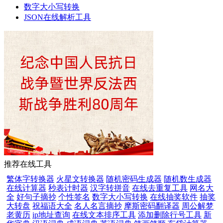
数字大小写转换
JSON在线解析工具
推荐在线工具
繁体字转换器
火星文转换器
随机密码生成器
随机数生成器
在线计算器
秒表计时器
汉字转拼音
在线去重复工具
网名大
全
好句子摘抄
个性签名
数字大小写转换
在线抽奖软件
抽奖
大转盘
祝福语大全
名人名言摘抄
摩斯密码翻译器
周公解梦
老黄历
ip地址查询
在线文本排序工具
添加删除行号工具
新