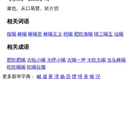
㵣
也。从口曷聲。於介切
相关词语
按喝
棒喝
棒喝党
棒喝主义
棓喝
肥吃海喝
猜三喝五
估喝
相关成语
肥吃肥喝
大吆小喝
大呼小喝
大喝一声
大吃大喝
当头棒喝
吃吃喝喝
吃喝拉撒
更多新华字典：
喊
嵅
寒
湀
媯
蒄
馉
愲
蓇
缑
湼