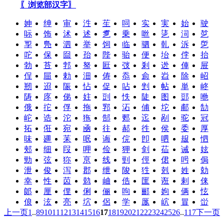
〖浏览部汉字〗
妽
绅
审
泩
苼
呞
实
実
始
驶
呩
饰
沭
述
乽
乗
咝
乼
泀
乻
孠
鳬
泗
举
饲
临
驷
乹
泝
乺
咜
保
囼
孡
陛
骀
便
坮
侼
抬
勃
苔
郣
帑
匨
弢
剎
迯
俥
屉
侱
屇
勅
沺
俦
忝
侴
岧
除
岹
剏
迢
陙
怗
促
呫
剉
帖
単
峂
陦
庝
俤
妵
剅
怢
陡
图
郖
咃
俄
拕
俘
拖
郛
沰
俌
坨
郙
勂
岮
诰
沱
狏
郜
郠
迱
剐
驼
冠
拓
俇
宛
凾
往
郝
徃
侯
委
厚
味
廽
苿
呡
诲
俒
卽
呬
叝
怬
郟
细
叚
呷
俭
狎
剑
苮
诫
妶
勁
弦
狝
亰
线
剄
俓
侰
呺
侷
泄
俊
泻
郡
绁
陖
狌
剋
姓
勀
幸
性
苬
勊
岫
俈
匩
诳
剌
俫
郞
厘
俚
俐
俪
呴
郦
姁
俩
怰
俍
泫
亮
坹
侶
学
厖
岤
冒
峃
上一页
1
..
8
9
10
11
12
13
14
15
16
17
18
19
20
21
22
23
24
25
26
..
117
下一页