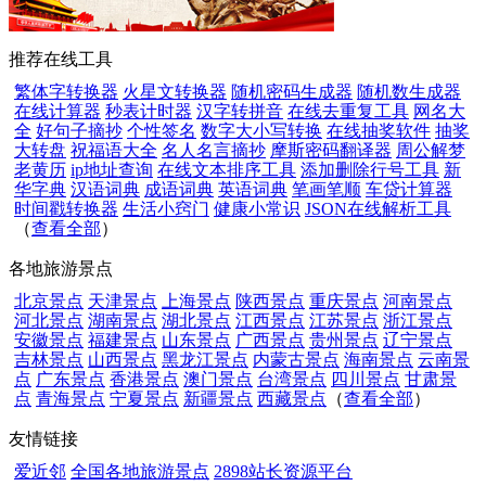
推荐在线工具
繁体字转换器
火星文转换器
随机密码生成器
随机数生成器
在线计算器
秒表计时器
汉字转拼音
在线去重复工具
网名大
全
好句子摘抄
个性签名
数字大小写转换
在线抽奖软件
抽奖
大转盘
祝福语大全
名人名言摘抄
摩斯密码翻译器
周公解梦
老黄历
ip地址查询
在线文本排序工具
添加删除行号工具
新
华字典
汉语词典
成语词典
英语词典
笔画笔顺
车贷计算器
时间戳转换器
生活小窍门
健康小常识
JSON在线解析工具
（
查看全部
）
各地旅游景点
北京景点
天津景点
上海景点
陕西景点
重庆景点
河南景点
河北景点
湖南景点
湖北景点
江西景点
江苏景点
浙江景点
安徽景点
福建景点
山东景点
广西景点
贵州景点
辽宁景点
吉林景点
山西景点
黑龙江景点
内蒙古景点
海南景点
云南景
点
广东景点
香港景点
澳门景点
台湾景点
四川景点
甘肃景
点
青海景点
宁夏景点
新疆景点
西藏景点
（
查看全部
）
友情链接
爱近邻
全国各地旅游景点
2898站长资源平台