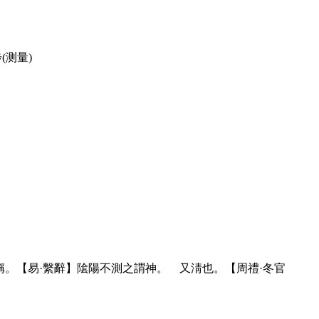
(测量)
。【易·繫辭】隂陽不測之謂神。 又淸也。【周禮·冬官