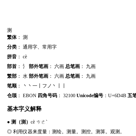
测
繁体
：
測
分类
：
通用字、常用字
拼音
：
cè
部首
：
氵
部外笔画
：
六画
总笔画
：
九画
繁部
：
水
部外笔画
：
六画
总笔画
：
九画
笔顺
：
丶丶一丨フノ丶丨丨
仓颉
：
EBON
四角号码
：
32100
Unicode编号
：U+6D4B
五笔
基本字义解释
●
测
（測）
cè ㄘㄜˋ
◎ 利用仪器来度量：
测
绘。
测
量。
测
控。
测
算。观
测
。