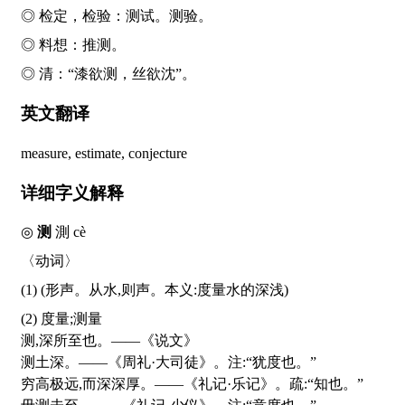
◎ 检定，检验：
测
试。
测
验。
◎ 料想：推
测
。
◎ 清：“漆欲
测
，丝欲沈”。
英文翻译
measure, estimate, conjecture
详细字义解释
◎
测
測
cè
〈动词〉
(1) (形声。从水,则声。本义:度量水的深浅)
(2) 度量;测量
测,深所至也。——《说文》
测土深。——《周礼·大司徒》。注:“犹度也。”
穷高极远,而深深厚。——《礼记·乐记》。疏:“知也。”