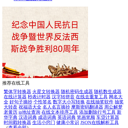
推荐在线工具
繁体字转换器
火星文转换器
随机密码生成器
随机数生成器
在线计算器
秒表计时器
汉字转拼音
在线去重复工具
网名大
全
好句子摘抄
个性签名
数字大小写转换
在线抽奖软件
抽奖
大转盘
祝福语大全
名人名言摘抄
摩斯密码翻译器
周公解梦
老黄历
ip地址查询
在线文本排序工具
添加删除行号工具
新
华字典
汉语词典
成语词典
英语词典
笔画笔顺
车贷计算器
时间戳转换器
生活小窍门
健康小常识
JSON在线解析工具
（
查看全部
）