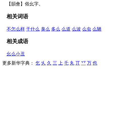
【韻會】俗幺字。
相关词语
不怎么样
干什么
臭么
多么
么道
么波
么虫
么陋
相关成语
幺么小丑
更多新华字典：
乞
乆
久
三
上
乇
丸
丌
乊
万
也