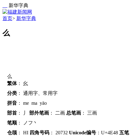
新华字典
首页
>
新华字典
么
么
繁体
：
幺
分类
：
通用字、常用字
拼音
：
me
ma
yāo
部首
：
丿
部外笔画
：
二画
总笔画
：
三画
笔顺
：
ノフ丶
仓颉
：
HI
四角号码
：
20732
Unicode编号
：U+4E48
五笔