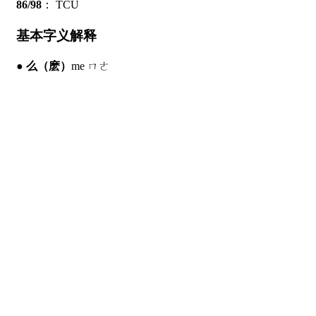
86/98
：
TCU
基本字义解释
●
么
（麽）
me ㄇㄜ