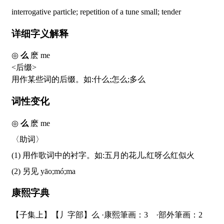
interrogative particle; repetition of a tune small; tender
详细字义解释
◎
么
麽
me
<后缀>
用作某些词的后缀。如:什么;怎么;多么
词性变化
◎
么
麽
me
〈助词〉
(1) 用作歌词中的衬字。如:五月的花儿,红呀么红似火
(2) 另见
yāo;mó;ma
康熙字典
【子集上】【丿字部】么 ·康熙筆画：3 ·部外筆画：2