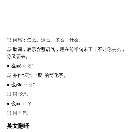
◎ 词尾：怎
么
。这
么
。多
么
。什
么
。
◎ 助词，表示含蓄语气，用在前半句末了：不让你去
么
，
你又要去。
●
么
mó ㄇㄛˊ
◎ 亦作“庅”。“麼”的简化字。
●
么
yāo ㄧㄠˉ
◎ 同“幺”。
●
么
mɑ ㄇㄚ
◎ 同“吗”。
英文翻译