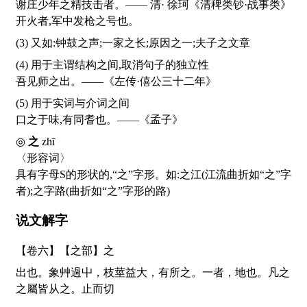
谢庄少年之精技击者。—— 清· 徐珂《清稗类钞·战事类》
开火者,军中发枪之号也。
(3) 又如:钟鼓之声;一家之长;原因之一;夫子之文章
(4) 用于主谓结构之间,取消句子的独立性
吾见师之出。——《左传·僖公三十二年》
(5) 用于实词与介词之间
口之于味,有同耆也。——《孟子》
◎
之
zhī
〈形容词〉
具有字母S的形状的,“之”字形。如:之江(江流曲折如“之”字
者);之字路(曲折如“之”字形的路)
说文解字
【卷六】【之部】
之
出也。象艸過屮，枝莖益大，有所之。一者，地也。凡之
之屬皆从之。止而切