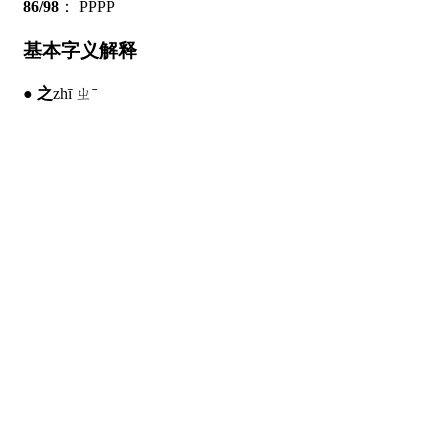
86/98
：
PPPP
基本字义解释
●
之
zhī ㄓˉ