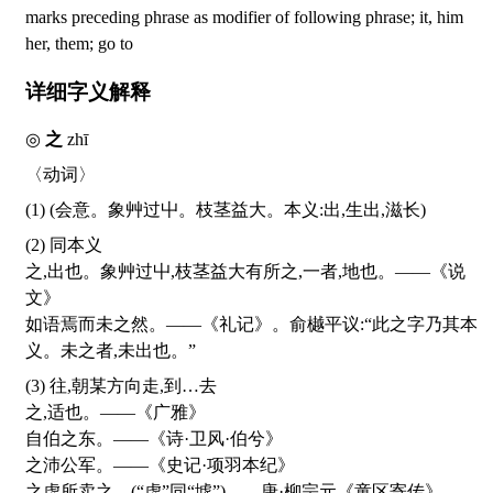
marks preceding phrase as modifier of following phrase; it, him
her, them; go to
详细字义解释
◎
之
zhī
〈动词〉
(1) (会意。象艸过屮。枝茎益大。本义:出,生出,滋长)
(2) 同本义
之,出也。象艸过屮,枝茎益大有所之,一者,地也。——《说
文》
如语焉而未之然。——《礼记》。俞樾平议:“此之字乃其本
义。未之者,未出也。”
(3) 往,朝某方向走,到…去
之,适也。——《广雅》
自伯之东。——《诗·卫风·伯兮》
之沛公军。——《史记·项羽本纪》
之虚所卖之。(“虚”同“墟”)——唐·柳宗元《童区寄传》