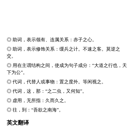
◎ 助词，表示领有、连属关系：赤子
之
心。
◎ 助词，表示修饰关系：缓兵
之
计。不速
之
客。莫逆
之
交。
◎ 用在主谓结构之间，使成为句子成分：“大道
之
行也，天
下为公”。
◎ 代词，代替人或事物：置
之
度外。等闲视
之
。
◎ 代词，这，那：“
之
二虫，又何知”。
◎ 虚用，无所指：久而久
之
。
◎ 往，到：“吾欲
之
南海”。
英文翻译