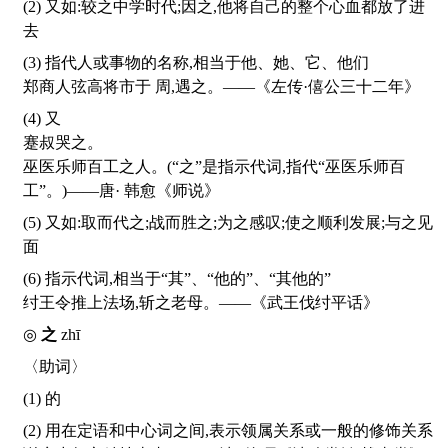
(2) 又如:较之中学时代;因之,他将自己的整个心血都放了进
去
(3) 指代人或事物的名称,相当于他、她、它、他们
郑商人弦高将市于 周,遇之。——《左传·僖公三十二年》
(4) 又
蹇叔哭之。
巫医乐师百工之人。(“之”是指示代词,指代“巫医乐师百
工”。)——唐· 韩愈《师说》
(5) 又如:取而代之;战而胜之;为之感叹;使之顺利发展;与之见
面
(6) 指示代词,相当于“其”、“他的”、“其他的”
纣王令推上法场,斩之老母。——《武王伐纣平话》
◎
之
zhī
〈助词〉
(1) 的
(2) 用在定语和中心词之间,表示领属关系或一般的修饰关系