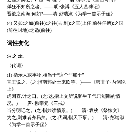
佯狂不知所之者。——明·张溥《五人墓碑记》
吾欲之南海,何如?——清·彭端淑《为学一首示子侄》
(4) 又如:之如(前往);之往(去;到);之官(上任;前往任所);之国
(前往封地);之适(前往)
词性变化
◎
之
zhī
〈代词〉
(1) 指示人或事物,相当于“这个”“那个”
宣王说之。(之:指南郭处士来吹竽。)——《韩非子·内储说
上》
虎因喜,计之曰。(之:这,指上文所说驴生了气只能踢的情
况。)——唐· 柳宗元《三戒》
当分明记之。(之:指共读情景。)——清· 袁枚《祭妹文》
为之,则难者亦易矣。(之:代词,指天下事。)——清· 彭端淑
《为学一首示子侄》