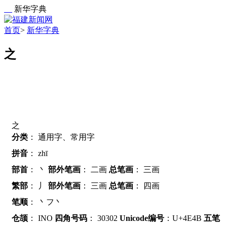
新华字典
首页
>
新华字典
之
之
分类
：
通用字、常用字
拼音
：
zhī
部首
：
丶
部外笔画
：
二画
总笔画
：
三画
繁部
：
丿
部外笔画
：
三画
总笔画
：
四画
笔顺
：
丶フ丶
仓颉
：
INO
四角号码
：
30302
Unicode编号
：U+4E4B
五笔