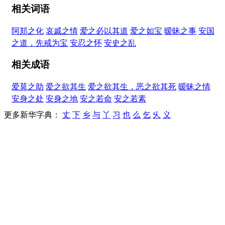
相关词语
阿郑之化
哀戚之情
爱之必以其道
爱之如宝
暧昧之事
安国
之道，先戒为宝
安忍之怀
安史之乱
相关成语
爱莫之助
爱之欲其生
爱之欲其生，恶之欲其死
暧昧之情
安身之处
安身之地
安之若命
安之若素
更多新华字典：
丈
下
乡
与
丫
习
也
么
乞
乆
义