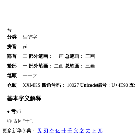
亐
分类
：
生僻字
拼音
：
yú
部首
：
二
部外笔画
：
一画
总笔画
：
三画
繁部
：
一
部外笔画
：
二画
总笔画
：
三画
笔顺
：
一一フ
仓颉
：
XXMKS
四角号码
：
10027
Unicode编号
：U+4E90
五
基本字义解释
●
亐
yú
◎ 古同“于”。
更多新华字典：
刄
刃
亽
亿
卄
千
义
之
丈
下
兀