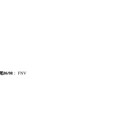
笔86/98
：
FNV