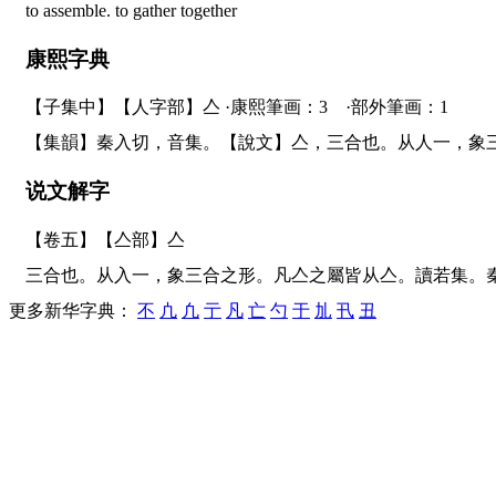
to assemble. to gather together
康熙字典
【子集中】【人字部】亼 ·康熙筆画：3 ·部外筆画：1
【集韻】秦入切，音集。【說文】亼，三合也。从人一，
说文解字
【卷五】【亼部】
亼
三合也。从入一，象三合之形。凡亼之屬皆从亼。讀若集。
更多新华字典：
不
凣
凢
亍
凡
亡
勺
于
劜
卂
丑