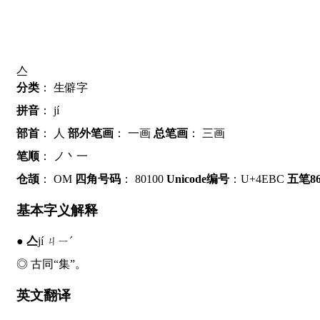
亼
分类
：
生僻字
拼音
：
jí
部首
：
人
部外笔画
：
一画
总笔画
：
三画
笔顺
：
ノ丶一
仓颉
：
OM
四角号码
：
80100
Unicode编号
：U+4EBC
五笔86
基本字义解释
●
亼
jí ㄐㄧˊ
◎ 古同“集”。
英文翻译