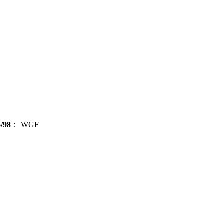
/98
：
WGF