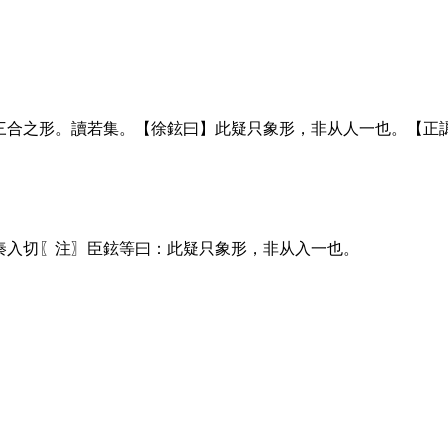
象三合之形。讀若集。【徐鉉曰】此疑只象形，非从人一也。【正
秦入切〖注〗臣鉉等曰：此疑只象形，非从入一也。