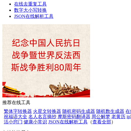
在线去重复工具
数字大小写转换
JSON在线解析工具
推荐在线工具
繁体字转换器
火星文转换器
随机密码生成器
随机数生成器
在
祝福语大全
名人名言摘抄
摩斯密码翻译器
周公解梦
老黄历
i
活小窍门
健康小常识
JSON在线解析工具
（
查看全部
）