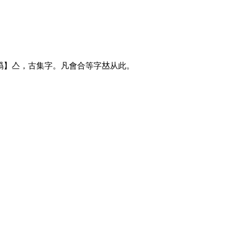
譌】亼，古集字。凡會合等字
𠀤
从此。