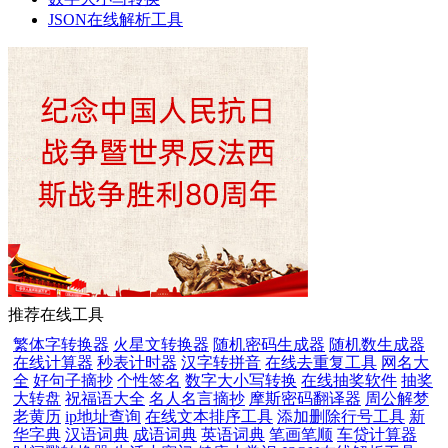
JSON在线解析工具
推荐在线工具
繁体字转换器
火星文转换器
随机密码生成器
随机数生成器
在线计算器
秒表计时器
汉字转拼音
在线去重复工具
网名大
全
好句子摘抄
个性签名
数字大小写转换
在线抽奖软件
抽奖
大转盘
祝福语大全
名人名言摘抄
摩斯密码翻译器
周公解梦
老黄历
ip地址查询
在线文本排序工具
添加删除行号工具
新
华字典
汉语词典
成语词典
英语词典
笔画笔顺
车贷计算器