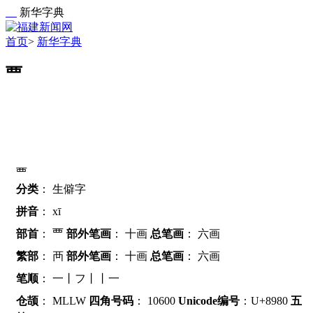
新华字典
首页
>
新华字典
覀
覀
分类
：
生僻字
拼音
：
xī
部首
：
覀
部外笔画
：
十画
总笔画
：
六画
繁部
：
襾
部外笔画
：
十画
总笔画
：
六画
笔顺
：
一丨フ丨丨一
仓颉
：
MLLW
四角号码
：
10600
Unicode编号
：U+8980
五