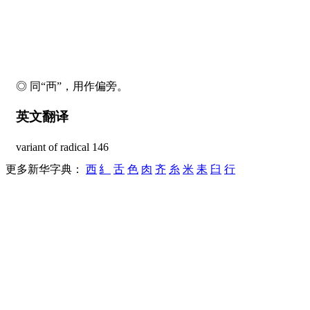
◎ 同“襾”，用作偏旁。
英文翻译
variant of radical 146
更多新华字典：
西
糹
舌
色
肉
齐
糸
米
耒
臼
行