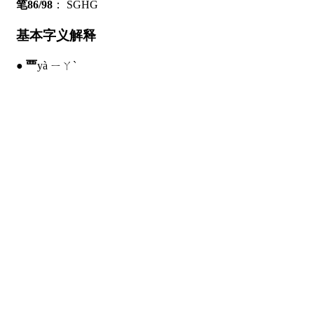
笔86/98
：
SGHG
基本字义解释
●
覀
yà ㄧㄚˋ