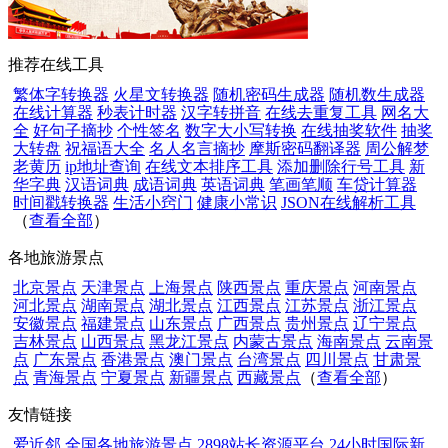
推荐在线工具
繁体字转换器
火星文转换器
随机密码生成器
随机数生成器
在线计算器
秒表计时器
汉字转拼音
在线去重复工具
网名大
全
好句子摘抄
个性签名
数字大小写转换
在线抽奖软件
抽奖
大转盘
祝福语大全
名人名言摘抄
摩斯密码翻译器
周公解梦
老黄历
ip地址查询
在线文本排序工具
添加删除行号工具
新
华字典
汉语词典
成语词典
英语词典
笔画笔顺
车贷计算器
时间戳转换器
生活小窍门
健康小常识
JSON在线解析工具
（
查看全部
）
各地旅游景点
北京景点
天津景点
上海景点
陕西景点
重庆景点
河南景点
河北景点
湖南景点
湖北景点
江西景点
江苏景点
浙江景点
安徽景点
福建景点
山东景点
广西景点
贵州景点
辽宁景点
吉林景点
山西景点
黑龙江景点
内蒙古景点
海南景点
云南景
点
广东景点
香港景点
澳门景点
台湾景点
四川景点
甘肃景
点
青海景点
宁夏景点
新疆景点
西藏景点
（
查看全部
）
友情链接
爱近邻
全国各地旅游景点
2898站长资源平台
24小时国际新