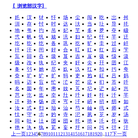
〖浏览部汉字〗
奼
汊
犲
忏
场
尘
闯
吃
岀
舛
汌
存
忖
吋
达
汏
当
圵
导
扥
地
弚
扚
吊
妃
芏
多
夛
夺
岋
弐
帆
忛
奿
汎
妇
忋
忓
芉
迀
圪
犵
纥
各
巩
扢
犷
圭
过
屽
扞
汗
闬
好
合
叿
妅
红
后
芐
巟
回
夻
圾
芨
吉
岌
彶
忣
汲
级
妀
犱
纪
夹
奸
尖
幵
囝
江
夅
弜
她
尽
奺
汣
扛
扣
扝
夸
夼
圹
纩
扩
犸
吏
尥
屸
吕
妈
吗
迈
吂
忙
汒
芒
庅
扪
芇
吀
名
囡
年
帇
奻
芃
圮
迉
屺
岂
芑
汔
迄
圶
圱
圲
奷
扦
汘
芊
迁
孙
饧
庆
宆
汓
屻
扨
纫
如
汝
弎
扫
圸
汕
芍
屾
扟
师
式
忕
守
尗
妁
寺
汜
夙
芕
岁
汤
同
吐
汢
团
団
托
扡
汑
饦
驮
彵
汍
纨
芄
妄
圩
问
圬
弙
汙
上一页
1
2
3
4
5
6
7
8
9
10
11
12
13
14
15
16
17
18
19
20
..
117
下一页